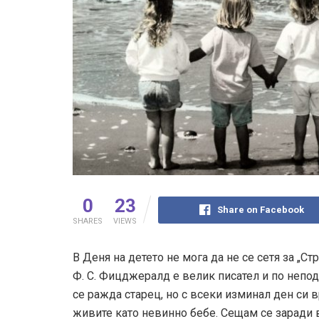
0
23
Share on Facebook
SHARES
VIEWS
В Деня на детето не мога да не се сетя за „С
Ф. С. Фицджералд е велик писател и по непод
се ражда старец, но с всеки изминал ден си в
живите като невинно бебе. Сещам се заради 