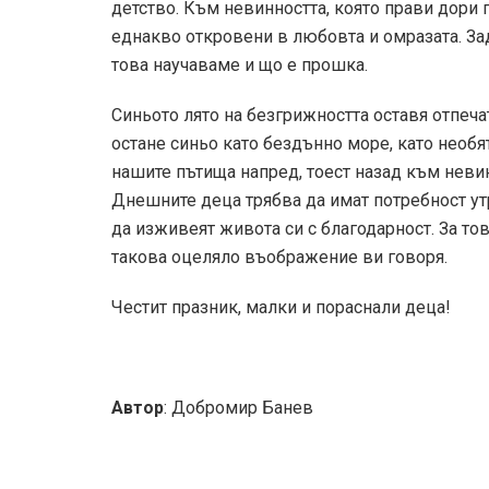
детство. Към невинността, която прави дори 
еднакво откровени в любовта и омразата. За
това научаваме и що е прошка.
Синьото лято на безгрижността оставя отпеча
остане синьо като бездънно море, като необят
нашите пътища напред, тоест назад към невин
Днешните деца трябва да имат потребност утр
да изживеят живота си с благодарност. За то
такова оцеляло въображение ви говоря.
Честит празник, малки и пораснали деца!
Автор
: Добромир Банев