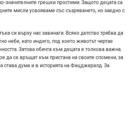
по-значителните грешки простими. Защото децата са
дните мисли усвояваме със съзряването, но заедно с
тъка си върху нас завинаги. Всяко детство трябва да
но небе, като индиго, под което животът чертае
ността. Затова обичта към децата е толкова важна.
е да се връщат към пристана на своите спомени, за
ва става дума и в историята на Фицджералд. За