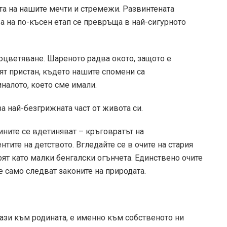
та на нашите мечти и стремежи. Развинтената
 а на по-късен етап се превръща в най-сигурното
оцветяване. Шареното радва окото, защото е
ят пристан, където нашите спомени са
налото, което сме имали.
 най-безгрижната част от живота си.
дините се вдетиняват – кръговратът на
ите на детството. Вгледайте се в очите на стария
рят като малки бенгалски огънчета. Единствено очите
е само следват законите на природата.
 тази към родината, е именно към собственото ни