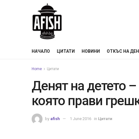
НАЧАЛО
ЦИТАТИ
НОВИНИ
ОТКЪС НА ДЕ
Home
Цитати
Денят на детето –
която прави греш
by
afish
1 June 2016
in
Цитати