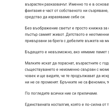
възрастен разказвачът. Именно то е в основа
фантазия е част от собственото ни съзряване,
средство да изразяваме себе си.
Без въображение светът е просто книжка за 
пъстър самият живот. Детството е неотменни
привързани за брега с дебелите въжета на ми
Бъдещето е невъзможно, ако нямаме памет за
Малките искат да пораснат, възрастните с го
съществуването е неизменно свързан с момент
човек и ще видите, че те продължават да иск
ни не се променят. Бръчките не са феномен, т
По погледите всички ние си приличаме.
Единствената носталгия, която е по-силна от