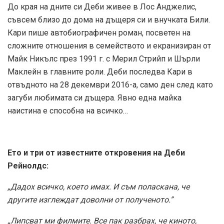
„Липсват ми филмите. Все пак разбрах, че киното,
което правех, е било киното на своето време. За мен
всичко приключи.”
„Спрях да правя филми, защото не ми харесваше да се
събличам. Може би изглежда реалистично, но за мен
това беше обсолютна мръсотия.”
AFISH.BG
Tags:
деби рейнолдс
кари фишъл
кино
кончина