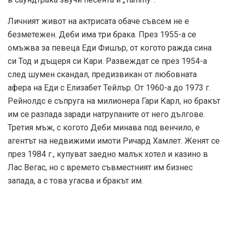
Личният живот на актрисата обаче съвсем не е
безметежен. Деби има три брака. През 1955-а се
омъжва за певеца Еди Фишър, от когото ражда сина
си Тод и дъщеря си Кари. Развеждат се през 1954-а
след шумен скандал, предизвикан от любовната
афера на Еди с Елизабет Тейлър. От 1960-а до 1973 г.
Рейнолдс е съпруга на милионера Гари Карл, но бракът
им се разпада заради натрупаните от него дългове.
Третия мъж, с когото Деби минава под венчило, е
агентът на недвижими имоти Ричард Хамлет. Женят се
през 1984 г., купуват заедно малък хотел и казино в
Лас Вегас, но с времето съвместният им бизнес
запада, а с това угасва и бракът им.
Деби и малката Кари