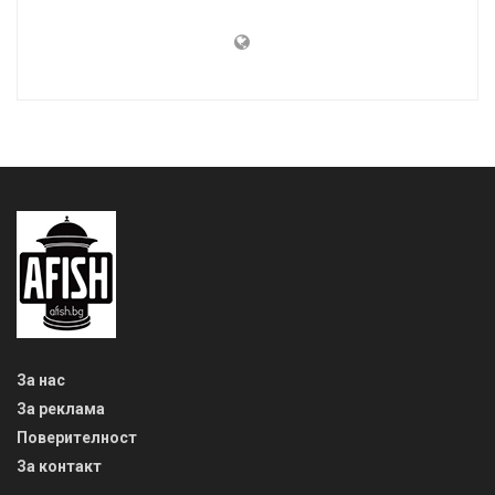
Съдържанието на този уеб сайт и технологиите, използвани в
него, са под закрила на Закона за авторското право и
сродните му права. Всички статии, репортажи, интервюта и
други текстови, графични и видео материали, публикувани в
сайта, са собственост на AFISH.BG, освен ако изрично е
посочено друго. Допуска се публикуване на текстови
материали само след писмено съгласие на AFISH.BG,
посочване на източника и добавяне на линк към www.afish.bg.
Използването на графични и видео материали, публикувани в
сайта, е строго забранено. Нарушителите ще бъдат
санкционирани с цялата строгост на закона. Прочети повече
на: https://www.afish.bg/