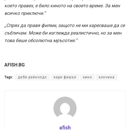
afish
За нас
За реклама
Поверителност
За контакт