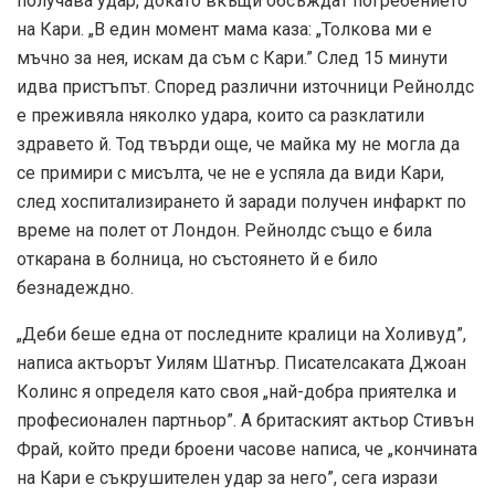
получава удар, докато вкъщи обсъждат погребението
на Кари. „В един момент мама каза: „Толкова ми е
мъчно за нея, искам да съм с Кари.” След 15 минути
идва пристъпът. Според различни източници Рейнолдс
е преживяла няколко удара, които са разклатили
здравето й. Тод твърди още, че майка му не могла да
се примири с мисълта, че не е успяла да види Кари,
след хоспитализирането й заради получен инфаркт по
време на полет от Лондон. Рейнолдс също е била
откарана в болница, но състоянето й е било
безнадеждно.
„Деби беше една от последните кралици на Холивуд”,
написа актьорът Уилям Шатнър. Писателсаката Джоан
Колинс я определя като своя „най-добра приятелка и
професионален партньор”. А бритаският актьор Стивън
Фрай, който преди броени часове написа, че „кончината
на Кари е съкрушителен удар за него”, сега изрази