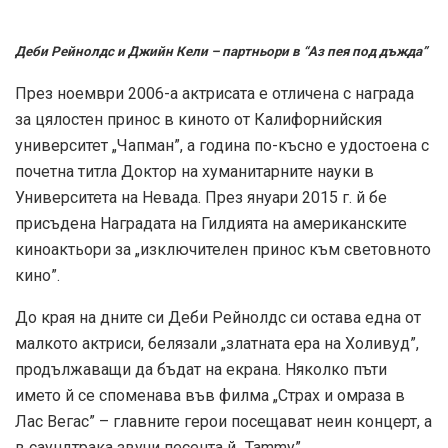
Деби Рейнолдс и Джийн Кели – партньори в “Аз пея под дъжда”
През ноември 2006-а актрисата е отличена с награда
за цялостен принос в киното от Калифорнийския
университет „Чапман”, а година по-късно е удостоена с
почетна титла Доктор на хуманитарните науки в
Университета на Невада. През януари 2015 г. й бе
присъдена Наградата на Гилдията на американските
киноактьори за „изключителен принос към световното
кино”.
До края на дните си Деби Рейнолдс си остава една от
малкото актриси, белязали „златната ера на Холивуд”,
продължаващи да бъдат на екрана. Няколко пъти
името й се споменава във филма „Страх и омраза в
Лас Вегас” – главните герои посещават неин концерт, а
в саундтрака звучи песента й „Tammy”.