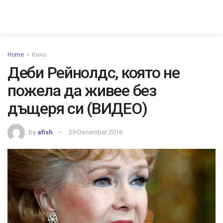
Home
Кино
Деби Рейнолдс, която не
пожела да живее без
дъщеря си (ВИДЕО)
by
afish
29 December 2016