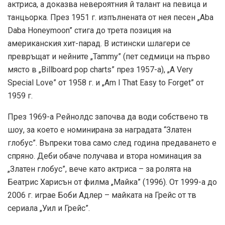
актриса, а доказва невероятния й талант на певица и
танцьорка. През 1951 г. изпълнената от нея песен „Aba
Daba Honeymoon” стига до трета позиция на
американския хит-парад. В истински шлагери се
превръщат и нейните „Tammy” (пет седмици на първо
място в „Billboard pop charts” през 1957-а), „A Very
Special Love” от 1958 г. и „Am I That Easy to Forget” от
1959 г.
През 1969-а Рейнолдс започва да води собствено тв
шоу, за което е номинирана за наградата “Златен
глобус”. Въпреки това само след година предаването е
спряно. Деби обаче получава и втора номинация за
„Златен глобус”, вече като актриса – за ролята на
Беатрис Харисън от филма „Майка” (1996). От 1999-а до
2006 г. играе Боби Адлер – майката на Грейс от тв
сериала „Уил и Грейс”.