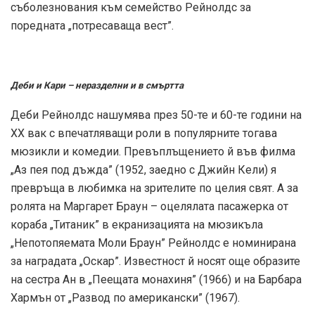
съболезнования към семейство Рейнолдс за
поредната „потресаваща вест”.
Деби и Кари – неразделни и в смъртта
Деби Рейнолдс нашумява през 50-те и 60-те години на
ХХ вак с впечатляващи роли в популярните тогава
мюзикли и комедии. Превъплъщението й във филма
„Аз пея под дъжда” (1952, заедно с Джийн Кели) я
превръща в любимка на зрителите по целия свят. А за
ролята на Маргарет Браун – оцелялата пасажерка от
кораба „Титаник” в екранизацията на мюзикъла
„Непотопяемата Моли Браун” Рейнолдс е номинирана
за наградата „Оскар”. Известност й носят още образите
на сестра Ан в „Пеещата монахиня” (1966) и на Барбара
Хармън от „Развод по американски” (1967).