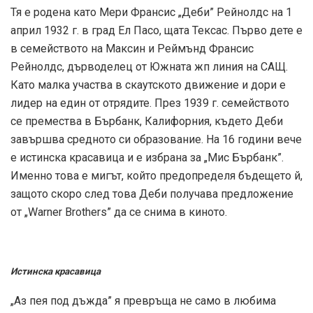
Тя е родена като Мери Франсис „Деби” Рейнолдс на 1
април 1932 г. в град Ел Пасо, щата Тексас. Първо дете е
в семейството на Максин и Реймънд Франсис
Рейнолдс, дърводелец от Южната жп линия на САЩ.
Като малка участва в скаутското движение и дори е
лидер на един от отрядите. През 1939 г. семейството
се премества в Бърбанк, Калифорния, където Деби
завършва средното си образование. На 16 години вече
е истинска красавица и е избрана за „Мис Бърбанк”.
Именно това е мигът, който предопределя бъдещето й,
защото скоро след това Деби получава предложение
от „Warner Brothers” да се снима в киното.
Истинска красавица
„Аз пея под дъжда” я превръща не само в любима