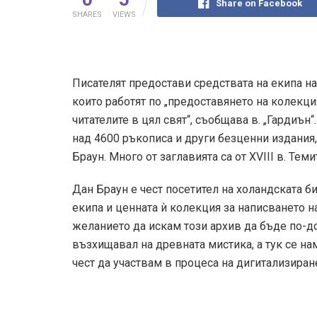
Share on Facebook
SHARES
VIEWS
Писателят предостави средствата на екипа на 
които работят по „предоставянето на колекци
читателите в цял свят“, съобщава в. „Гардиън“
над 4600 ръкописа и други безценни издания, 
Браун. Много от заглавията са от XVIII в. Те
Дан Браун е чест посетител на холандската б
екипа и ценната ѝ колекция за написването на
желанието да искам този архив да бъде по-до
възхищавал на древната мистика, а тук се нам
чест да участвам в процеса на дигитализиране