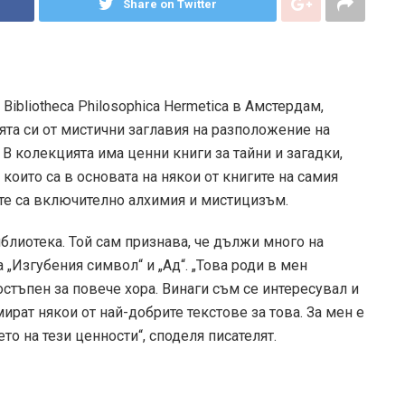
Share on Twitter
Bibliotheca Philosophica Hermetica в Амстердам,
ята си от мистични заглавия на разположение на
. В колекцията има ценни книги за тайни и загадки,
които са в основата на някои от книгите на самия
мите са включително алхимия и мистицизъм.
иблиотека. Той сам признава, че дължи много на
 „Изгубения символ“ и „Ад“. „Това роди в мен
стъпен за повече хора. Винаги съм се интересувал и
ират някои от най-добрите текстове за това. За мен е
то на тези ценности“, споделя писателят.