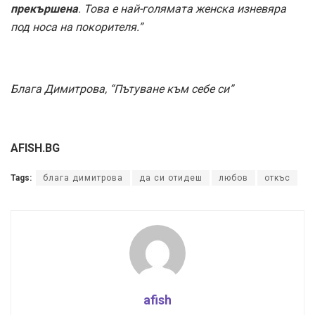
прекършена
. Това е най-голямата женска изневяра
под носа на покорителя.”
Блага Димитровa, “Пътуване към себе си”
AFISH.BG
Tags:
блага димитрова
да си отидеш
любов
откъс
afish