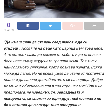
0
SHARES
“
Да имаш сили да станеш след любов и да си
отидеш
… Носят те на ръце като царица към това небе.
А те оставят сама да слезеш от небето и да стъпиш с
боси нозе върху студената грапава земя. Тоя миг е
най-голямото унижение, което познава жената. Всяка
може да легне. Но не всяка умее да стане от постелята
права и да запази достойнството си на царица. Добре
че мъжът обикновено спи в тоя страшен миг! Спи и не
предполага, че изведнъж
тя, завладяната и
покорената, си спомня за един друг, който никога не
би я оставил да си отиде така наведена и