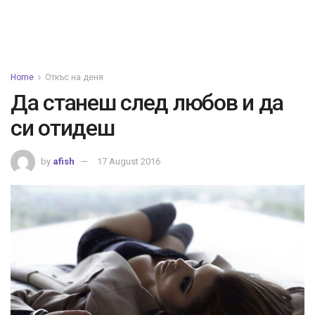
Home
Откъс на деня
Да станеш след любов и да
си отидеш
by
afish
17 August 2016