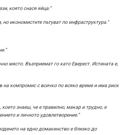
зи, която снася яйца.“
а, но икономистите пътуват по инфраструктура.“
и.“
чно място. Възприемат го като Еверест. Истината е,
ов на компромис с всичко по всяко време и има риск
което знаеш, че е правилно, макар и трудно, е
ението и личното удовлетворение.“
воденето на едно домакинство е близко до