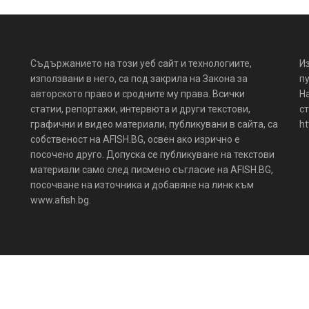
Съдържанието на този уеб сайт и технологиите,
И
използвани в него, са под закрила на Закона за
пу
авторското право и сродните му права. Всички
Н
статии, репортажи, интервюта и други текстови,
ст
графични и видео материали, публикувани в сайта, са
ht
собственост на AFISH.BG, освен ако изрично е
посочено друго. Допуска се публикуване на текстови
материали само след писмено съгласие на AFISH.BG,
посочване на източника и добавяне на линк към
www.afish.bg.