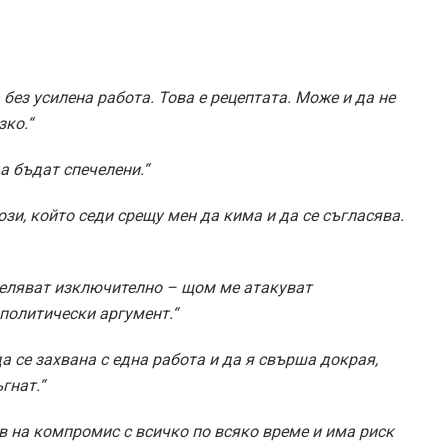
 без усилена работа. Това е рецептата. Може и да не
зко.“
а бъдат спечелени.“
зи, който седи срещу мен да кима и да се съгласява.
селяват изключително – щом ме атакуват
 политически аргумент.“
 се захвана с една работа и да я свърша докрая,
гнат.“
ов на компромис с всичко по всяко време и има риск