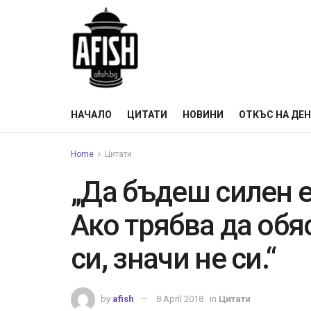
НАЧАЛО
ЦИТАТИ
НОВИНИ
ОТКЪС НА ДЕ
Home
Цитати
„Да бъдеш силен е
Ако трябва да обя
си, значи не си.“
by
afish
8 April 2018
in
Цитати