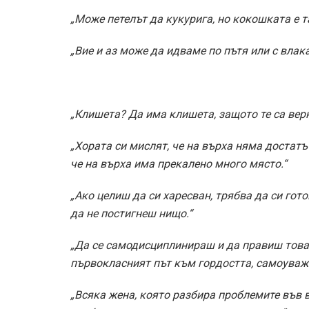
„Може петелът да кукурига, но кокошката е та
„Вие и аз може да идваме по пътя или с влак
„Клишета? Да има клишета, защото те са верн
„Хората си мислят, че на върха няма достатъ
че на върха има прекалено много място.“
„Ако целиш да си харесван, трябва да си гот
да не постигнеш нищо.“
„Да се самодисциплинираш и да правиш това, 
първокласният път към гордостта, самоуваж
„Всяка жена, която разбира проблемите във 