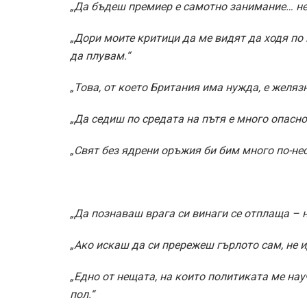
„Да бъдеш премиер е самотно занимание… не 
„Дори моите критици да ме видят да ходя по 
да плувам.“
„Това, от което Британия има нужда, е желязн
„Да седиш по средата на пътя е много опасно 
„Свят без ядрени оръжия би бим много по-нес
„Да познаваш врага си винаги се отплаща – 
„Ако искаш да си прережеш гърлото сам, не и
„Едно от нещата, на които политиката ме нау
пол.“