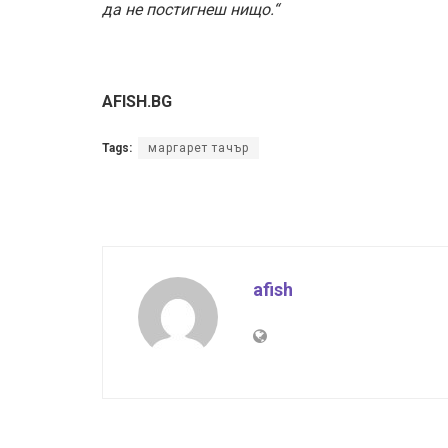
да не постигнеш нищо.“
AFISH.BG
Tags:
маргарет тачър
afish