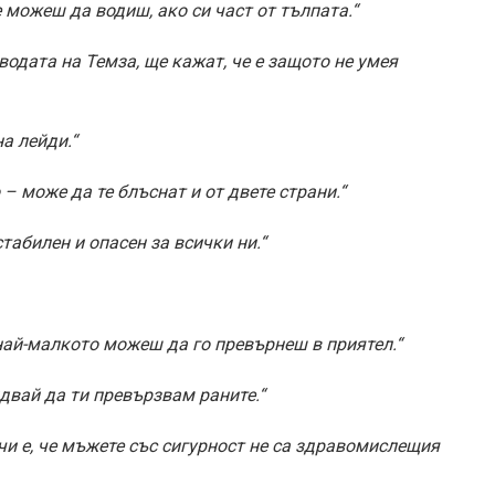
можеш да водиш, ако си част от тълпата.“
водата на Темза, ще кажат, че е защото не умея
а лейди.“
– може да те блъснат и от двете страни.“
табилен и опасен за всички ни.“
най-малкото можеш да го превърнеш в приятел.“
двай да ти превързвам раните.“
чи е, че мъжете със сигурност не са здравомислещия