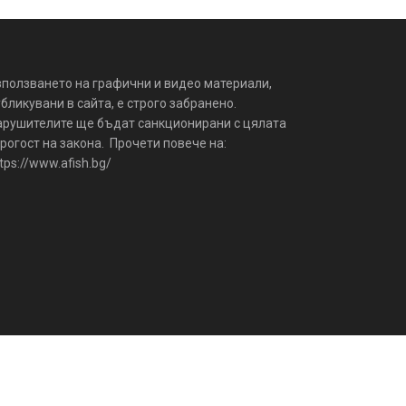
зползването на графични и видео материали,
бликувани в сайта, е строго забранено.
арушителите ще бъдат санкционирани с цялата
рогост на закона. Прочети повече на:
tps://www.afish.bg/