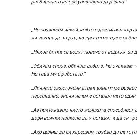
разбирането как се управлява държава.“
„Не познавам никой, който е достигнал върха
ви закара до върха, но ще стигнете доста бли
„Някои битки се водят повече от веднъж, за д
„Обичам спора, обичам дебата. Не очаквам то
Не това му е работата.“
„Личните ожесточени атаки винаги ме разве
персонално, значи не им е останал нито един
„Аз притежавам чисто женската способност да
дори всички наоколо да я оставят и да си тръ
„Ако целиш да си харесван, трябва да си гот