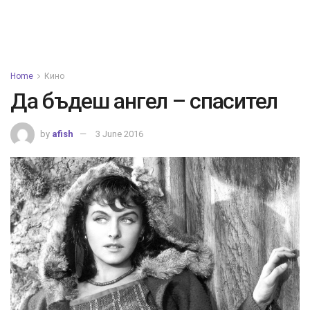
Home
Кино
Да бъдеш ангел – спасител
by
afish
3 June 2016