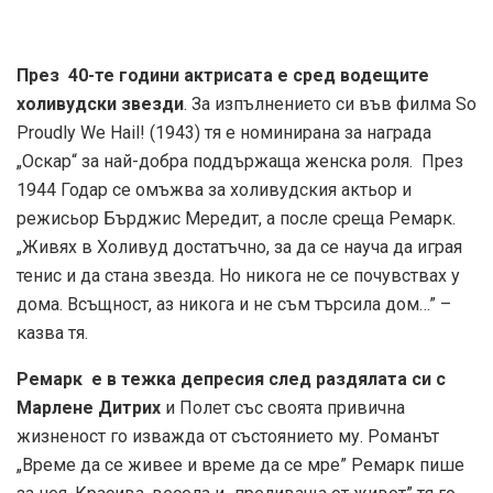
През 40-те години актрисата е сред водещите
холивудски звезди
. За изпълнението си във филма So
Proudly We Hail! (1943) тя е номинирана за награда
„Оскар“ за най-добра поддържаща женска роля. През
1944 Годар се омъжва за холивудския актьор и
режисьор Бърджис Мередит, а после среща Ремарк.
„Живях в Холивуд достатъчно, за да се науча да играя
тенис и да стана звезда. Но никога не се почувствах у
дома. Всъщност, аз никога и не съм търсила дом…” –
казва тя.
Ремарк е в тежка депресия след раздялата си с
Марлене Дитрих
и Полет със своята привична
жизненост го изважда от състоянието му. Романът
„Време да се живее и време да се мре” Ремарк пише