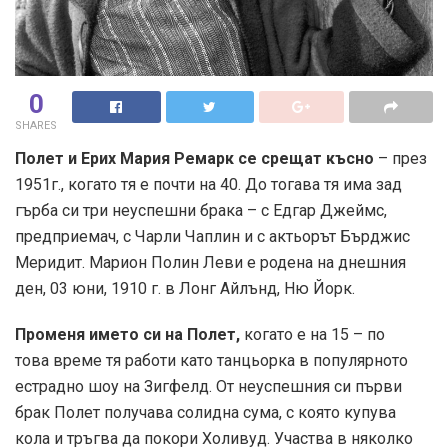
0
SHARES
Полет и Ерих Мария Ремарк се срещат късно
– през
1951г., когато тя е почти на 40. До тогава тя има зад
гърба си три неуспешни брака – с Едгар Джеймс,
предприемач, с Чарли Чаплин и с актьорът Бърджис
Меридит. Марион Полин Леви е родена на днешния
ден, 03 юни, 1910 г. в Лонг Айлънд, Ню Йорк.
Променя името си на Полет,
когато е на 15 – по
това време тя работи като танцьорка в популярното
естрадно шоу на Зигфелд. От неуспешния си първи
брак Полет получава солидна сума, с която купува
кола и тръгва да покори Холивуд. Участва в няколко