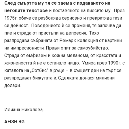
След смъртта му тя се заема с издаването на
неговите текстове
и поставянето на пиесите му. През
1975г. обаче се разболява сериозно и прекратява тази
си дейност. Поведението ѝ се променя, тя започва да
пие и страда от пристъпи на депресия. Тихо
разпродава събраната от Ремарк колекция от картини
на импресионисти. Прави опит за самоубийство.
Страда от емфизем и кожна меланома, от красотата и
жизнеността ѝ не е останало нищо. Умира през 1990г. с
каталога на „Сотбис” в ръце – в същият ден на търг се
разпродават бижутата ѝ. Сделката донася милиони
долари.
Илиана Николова,
AFISH.BG