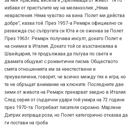
за нея. Красива, весела и „преливаща от живот” тя го
избавя от пристъпите му на меланхолия: „Няма
неврастения. Няма чувство на вина. Полет ми действа
добре”, казва той. През 1957-а Ремарк официално се
развежда със съпругата си Юта и се оженва за Полет.
През 1963г. Ремарк получава инсулт, докато Полет е
на снимки в Италия. Докато той се възстановява в
Швейцария, тя продължава да пътува по света и
двамата общуват с романтични писма. Обществото
смята отношенията им за неестествени и
преувеличени, говорят, че всичко между тях е игра, но
те не обръщат внимание на клюките. Последните две
зими от живота на Ремарк прекарват заедно в Италия.
След серия от сърдечни удари той умира на 72 години
през 1970-та. Погребват писателя скромно. Марлене
Дитрих изпраща рози, но Полет категорично отказва да
ги постави на гроба.