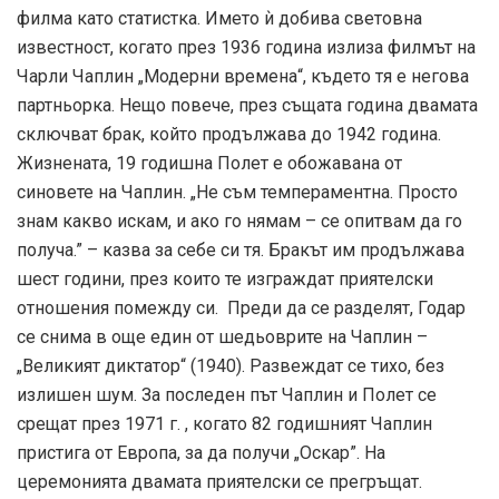
филма като статистка. Името ѝ добива световна
известност, когато през 1936 година излиза филмът на
Чарли Чаплин „Модерни времена“, където тя е негова
партньорка. Нещо повече, през същата година двамата
сключват брак, който продължава до 1942 година.
Жизнената, 19 годишна Полет е обожавана от
синовете на Чаплин. „Не съм темпераментна. Просто
знам какво искам, и ако го нямам – се опитвам да го
получа.” – казва за себе си тя. Бракът им продължава
шест години, през които те изграждат приятелски
отношения помежду си. Преди да се разделят, Годар
се снима в още един от шедьоврите на Чаплин –
„Великият диктатор“ (1940). Развеждат се тихо, без
излишен шум. За последен път Чаплин и Полет се
срещат през 1971 г. , когато 82 годишният Чаплин
пристига от Европа, за да получи „Оскар”. На
церемонията двамата приятелски се прегръщат.