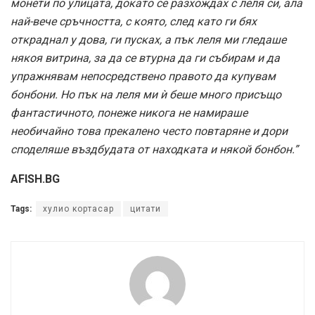
монети по улицата, докато се разхождах с леля си, ала
най-вече сръчността, с която, след като ги бях
откраднал у дова, ги пусках, а пък леля ми гледаше
някоя витрина, за да се втурна да ги събирам и да
упражнявам непосредствено правото да купувам
бонбони. Но пък на леля ми ѝ беше много присъщо
фантастичното, понеже никога не намираше
необичайно това прекалено често повтаряне и дори
споделяше въздбудата от находката и някой бонбон.”
AFISH.BG
Tags:
хулио кортасар
цитати