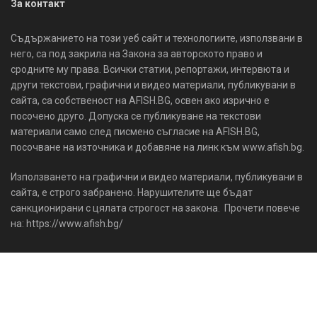
За контакт
Съдържанието на този уеб сайт и технологиите, използвани в
него, са под закрила на Закона за авторското право и
сродните му права. Всички статии, репортажи, интервюта и
други текстови, графични и видео материали, публикувани в
сайта, са собственост на AFISH.BG, освен ако изрично е
посочено друго. Допуска се публикуване на текстови
материали само след писмено съгласие на AFISH.BG,
посочване на източника и добавяне на линк към www.afish.bg.
Използването на графични и видео материали, публикувани в
сайта, е строго забранено. Нарушителите ще бъдат
санкционирани с цялата строгост на закона. Прочети повече
на: https://www.afish.bg/