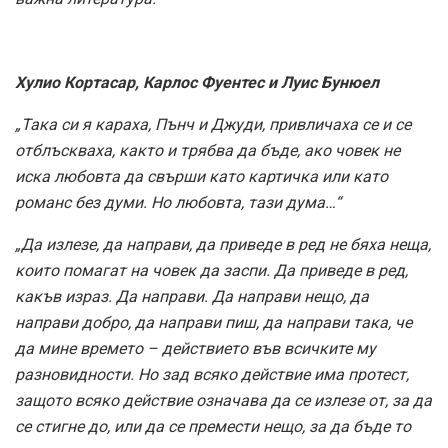
Хулио Кортасар, Карлос Фуентес и Луис Бунюел
„Така си я караха, Пънч и Джуди, привличаха се и се
отблъскваха, както и трябва да бъде, ако човек не
иска любовта да свърши като картичка или като
романс без думи. Но любовта, тази дума…“
„Да излезе, да направи, да приведе в ред не бяха неща,
които помагат на човек да заспи. Да приведе в ред,
какъв израз. Да направи. Да направи нещо, да
направи добро, да направи пиш, да направи така, че
да мине времето – действието във всичките му
разновидности. Но зад всяко действие има протест,
защото всяко действие означава да се излезе от, за да
се стигне до, или да се премести нещо, за да бъде то