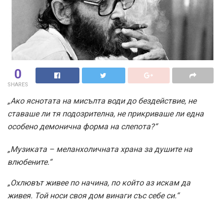
0
SHARES
„Ако яснотата на мисълта води до бездействие, не
ставаше ли тя подозрителна, не прикриваше ли една
особено демонична форма на слепота?“
„Музиката – меланхоличната храна за душите на
влюбените.“
„Охлювът живее по начина, по който аз искам да
живея. Той носи своя дом винаги със себе си.“