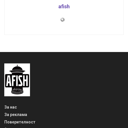
afish
За нас
За реклама
Поверителност