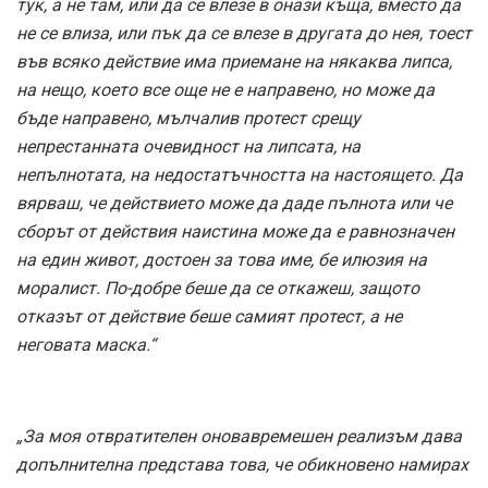
тук, а не там, или да се влезе в онази къща, вместо да
не се влиза, или пък да се влезе в другата до нея, тоест
във всяко действие има приемане на някаква липса,
на нещо, което все още не е направено, но може да
бъде направено, мълчалив протест срещу
непрестанната очевидност на липсата, на
непълнотата, на недостатъчността на настоящето. Да
вярваш, че действието може да даде пълнота или че
сборът от действия наистина може да е равнозначен
на един живот, достоен за това име, бе илюзия на
моралист. По-добре беше да се откажеш, защото
отказът от действие беше самият протест, а не
неговата маска.“
„За моя отвратителен оновавремешен реализъм дава
допълнителна представа това, че обикновено намирах