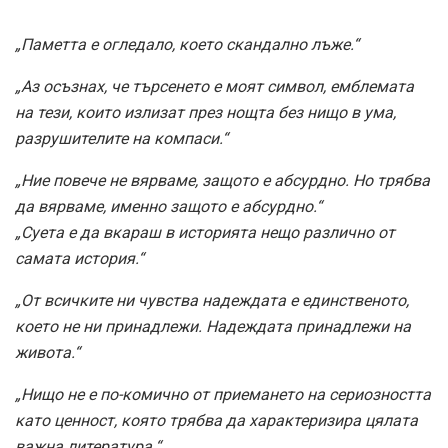
„Паметта е огледало, което скандално лъже.“
„Аз осъзнах, че търсенето е моят символ, емблемата
на тези, които излизат през нощта без нищо в ума,
разрушителите на компаси.“
„Ние повече не вярваме, защото е абсурдно. Но трябва
да вярваме, именно защото е абсурдно.“
„Суета е да вкараш в историята нещо различно от
самата история.“
„От всичките ни чувства надеждата е единственото,
което не ни принадлежи. Надеждата принадлежи на
живота.“
„Нищо не е по-комично от приемането на сериозността
като ценност, която трябва да характеризира цялата
важна литература.“