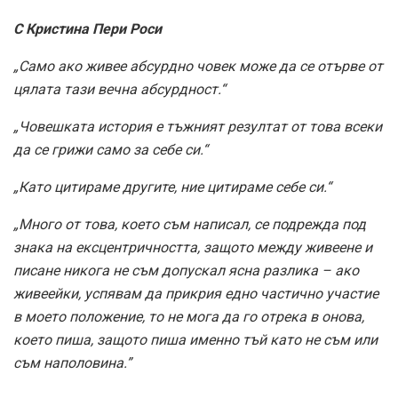
С Кристина Пери Роси
„Само ако живее абсурдно човек може да се отърве от
цялата тази вечна абсурдност.“
„Човешката история е тъжният резултат от това всеки
да се грижи само за себе си.“
„Като цитираме другите, ние цитираме себе си.“
„Много от това, което съм написал, се подрежда под
знака на ексцентричността, защото между живеене и
писане никога не съм допускал ясна разлика – ако
живеейки, успявам да прикрия едно частично участие
в моето положение, то не мога да го отрека в онова,
което пиша, защото пиша именно тъй като не съм или
съм наполовина.”