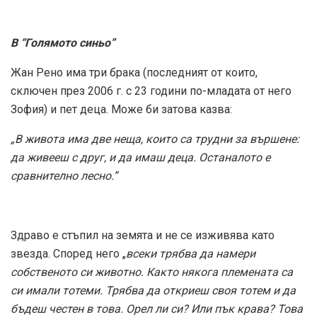
В “Голямото синьо”
Жан Рено има три брака (последният от които,
сключен през 2006 г. с 23 години по-младата от него
Зофия) и пет деца. Можe би затова казва:
„В живота има две неща, които са трудни за вършене:
да живееш с друг, и да имаш деца. Останалото е
сравнително лесно.”
Здраво е стъпил на земята и не се изживява като
звезда. Според него „
всеки трябва да намери
собственото си животно. Както някога племената са
си имали тотеми. Трябва да откриеш своя тотем и да
бъдеш честен в това. Орел ли си? Или пък крава? Това