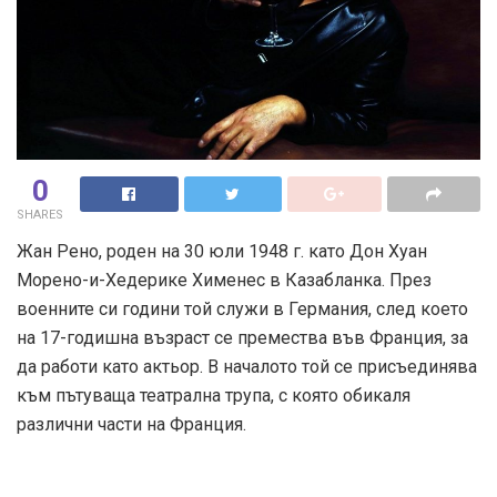
0
SHARES
Жан Рено, роден на 30 юли 1948 г. като Дон Хуан
Морено-и-Хедерике Хименес в Казабланка. През
военните си години той служи в Германия, след което
на 17-годишна възраст се премества във Франция, за
да работи като актьор. В началото той се присъединява
към пътуваща театрална трупа, с която обикаля
различни части на Франция.