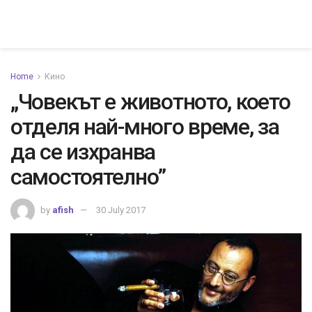
Home
Кино
„Човекът е животното, което
отделя най-много време, за
да се изхранва
самостоятелно”
by
afish
30 July 2017