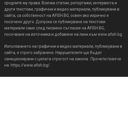
сродните му права. Всички статии, репортажи, интервюта и
други текстови, графични и видео материали, публикувани в
сайта, са собственост на AFISH.BG, освен ако изрично е
посочено друго. Допуска се публикуване на текстови
материали само след писмено съгласие на AFISH.BG,
посочване на източника и добавяне на линк към www.afish.bg.
Използването на графични и видео материали, публикувани в
сайта, е строго забранено. Нарушителите ще бъдат
санкционирани с цялата строгост на закона. Прочети повече
на: https://www.afish.bg/