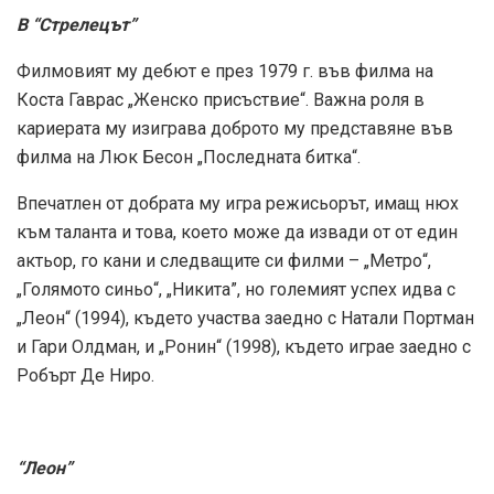
В “Стрелецът”
Филмовият му дебют е през 1979 г. във филма на
Коста Гаврас „Женско присъствие“. Важна роля в
кариерата му изиграва доброто му представяне във
филма на Люк Бесон „Последната битка“.
Впечатлен от добрата му игра режисьорът, имащ нюх
към таланта и това, което може да извади от от един
актьор, го кани и следващите си филми – „Метро“,
„Голямото синьо“, „Никита”, но големият успех идва с
„Леон“ (1994), където участва заедно с Натали Портман
и Гари Олдман, и „Ронин“ (1998), където играе заедно с
Робърт Де Ниро.
“Леон”