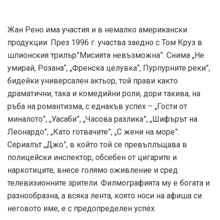
Жан Рено има участия и в немалко американски
продукции. През 1996 г. участва заедно с Том Круз в
шпионския трилър”Мисията невъзможна”. Снима „Не
умирай, Розана“, „Френска целувка“, Пурпурните реки”,
бидейки универсален актьор, той прави както
драматични, така и комедийни роли, дори такива, на
ръба на романтизма, с еднакъв успех – „Гости от
миналото”, „Уасаби”, „Часова разлика”, „Шифърът на
Леонардо”, „Като готвачите”, „С жени на море”.
Сериалът „Джо”, в който той се превъплъщава в
полицейски инспектор, обсебен от цигарите и
наркотиците, внесе голямо оживление и сред
телевизионните зрители. Филмографията му е богата и
разнообразна, а всяка лента, която носи на афиша си
неговото име, е с предопределен успех.