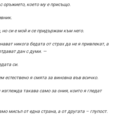
с оръжието, което му е присъщо.
ивник.
с, но си е мой и се придържам към него.
нават никога бедата от страх да не я привлекат, а
 отдават дан с думи. —
дата си.
м естествено я смята за виновна във всичко.
я изглежда такава само за ония, които я гледат
о мисъл от една страна, а от другата – глупост.