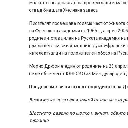
малкото западни автори, превеждани и масово
отвъд бившата Желязна завеса.
Писателят посвещава голяма част от живота си
на Френската академия от 1966 г., а през 200
родители, става член на Руската академия на
развитието на съвременните руско-френски 
интелектуалци на положителен образ на Руси
Морис Дрюон е един от родените на 23 април,
бъде обявена от ЮНЕСКО за Международен де
Предлагаме ви
цитати от поредицата на Д
Всеки може да сгреши, никой от нас не е въ
Щастието, давано по малко и винаги обвито 
терзание.