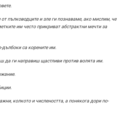
вете.
от пълководците и зле ги познаваме, ако мислим, че
метките им често прикриват абстрактни мечти за
о-дълбоки са корените им.
аш да ги направиш щастливи против волята им.
ажание.
иции.
жни, колкото и числеността, а понякога дори по-