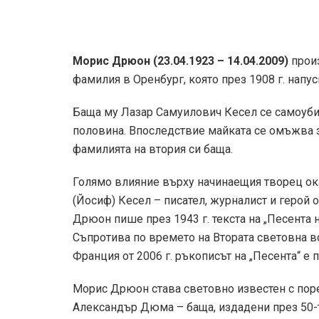
Морис Дрюон (23.04.1923 – 14.04.2009)
произ
фамилия в Оренбург, която през 1908 г. напус
Баща му Лазар Самуилович Кесел се самоубив
половина. Впоследствие майката се омъжва
фамилията на втория си баща.
Голямо влияние върху начинаещия творец ока
(Йосиф) Кесел – писател, журналист и герой 
Дрюон пише през 1943 г. текста на „Песента 
Съпротива по времето на Втората световна в
Франция от 2006 г. ръкописът на „Песента“ е 
Морис Дрюон става световно известен с поре
Александър Дюма – баща, издадени през 50-те