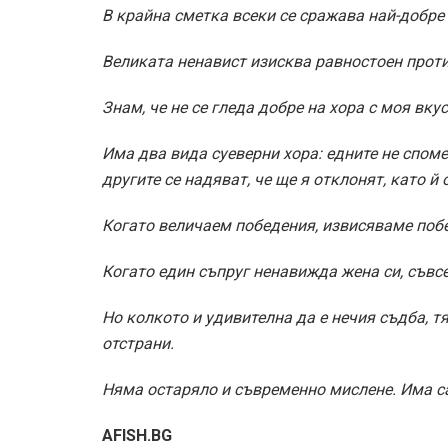
В крайна сметка всеки се сражава най-добре 
Великата ненавист изисква равностоен прот
Знам, че не се гледа добре на хора с моя вку
Има два вида суеверни хора: едните не споме
другите се надяват, че ще я отклонят, като й
Когато величаем победения, извисяваме побе
Когато един съпруг ненавижда жена си, съвсе
Но колкото и удивителна да е нечия съдба, т
отстрани.
Няма остаряло и съвременно мислене. Има сам
AFISH.BG