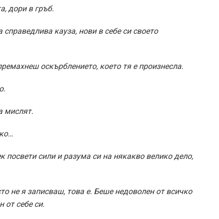
, дори в гръб.
 справедлива кауза, нови в себе си своето
премахнеш оскърблението, което тя е произнесла.
о.
а мислят.
чко…
к посвети сили и разума си на някакво велико дело,
то не я записваш, това е. Беше недоволен от всичко
 от себе си.