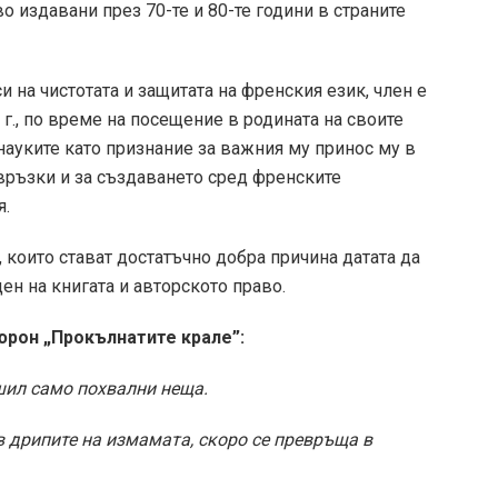
 издавани през 70-те и 80-те години в страните
 на чистотата и защитата на френския език, член е
6 г., по време на посещение в родината на своите
 науките като признание за важния му принос му в
връзки и за създаването сред френските
я.
 които стават достатъчно добра причина датата да
н на книгата и авторското право.
юрон „Прокълнатите крале”
:
ршил само похвални неща.
в дрипите на измамата, скоро се превръща в