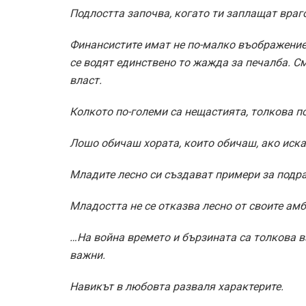
Подлостта започва, когато ти заплащат враго
Финансистите имат не по-малко въображение 
се водят единствено то жажда за печалба. С
власт.
Колкото по-големи са нещастията, толкова п
Лошо обичаш хората, които обичаш, ако иск
Младите лесно си създават примери за подр
Младостта не се отказва лесно от своите амб
…На война времето и бързината са толкова ва
важни.
Навикът в любовта разваля характерите.