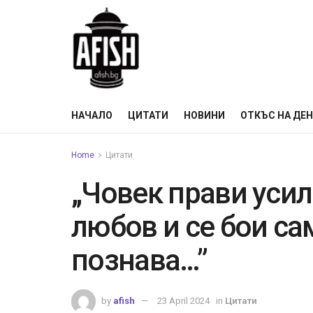
НАЧАЛО
ЦИТАТИ
НОВИНИ
ОТКЪС НА ДЕ
Home
Цитати
„Човек прави усил
любов и се бои сам
познава…”
by
afish
23 April 2024
in
Цитати