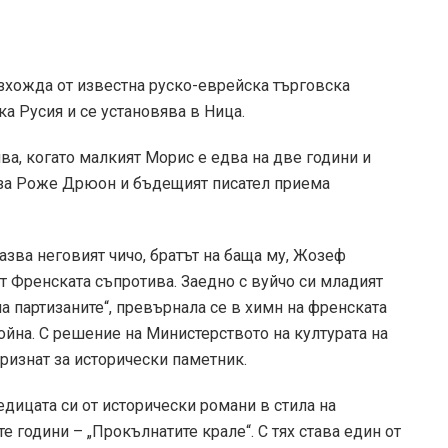
хожда от известна руско-еврейска търговска
ка Русия и се установява в Ница.
а, когато малкият Морис е едва на две години и
 за Роже Дрюон и бъдещият писател приема
зва неговият чичо, братът на баща му, Жозеф
от Френската съпротива. Заедно с вуйчо си младият
на партизаните“, превърнала се в химн на френската
ойна. С решение на Министерството на културата на
признат за исторически паметник.
дицата си от исторически романи в стила на
 години – „Прокълнатите крале“. С тях става един от