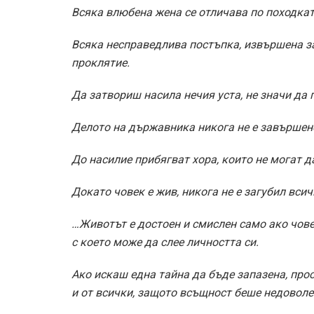
Всяка влюбена жена се отличава по походката
Всяка несправедлива постъпка, извършена за
проклятие.
Да затвориш насила нечия уста, не значи да 
Делото на държавника никога не е завършен
До насилие прибягват хора, които не могат д
Докато човек е жив, никога не е загубил вси
…Животът е достоен и смислен само ако чове
с което може да слее личността си.
Ако искаш една тайна да бъде запазена, прос
и от всички, защото всъщност беше недоволен