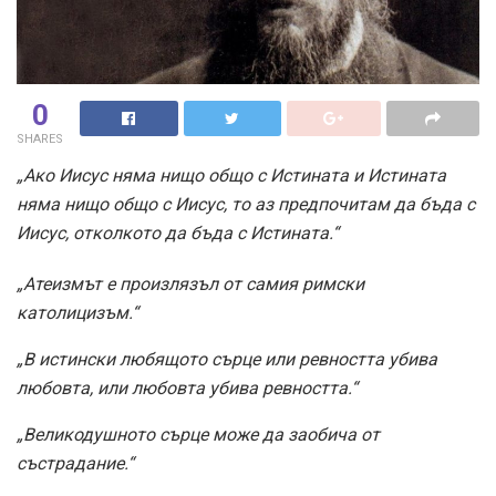
0
SHARES
„Ако Иисус няма нищо общо с Истината и Истината
няма нищо общо с Иисус, то аз предпочитам да бъда с
Иисус, отколкото да бъда с Истината.“
„Атеизмът е произлязъл от самия римски
католицизъм.“
„В истински любящото сърце или ревността убива
любовта, или любовта убива ревността.“
„Великодушното сърце може да заобича от
състрадание.“