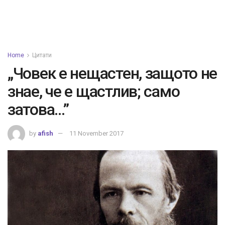
Home
Цитати
„Човек е нещастен, защото не
знае, че е щастлив; само
затова…”
by
afish
11 November 2017