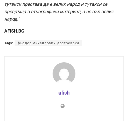
тутакси престава да е велик народ и тутакси се
превръща в етнографски материал, а не във велик
народ.“
AFISH.BG
Tags:
фьодор михайлович достоевски
afish