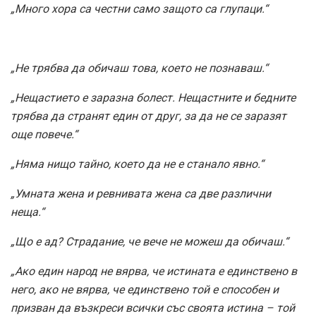
„Много хора са честни само защото са глупаци.“
„Не трябва да обичаш това, което не познаваш.“
„Нещастието е заразна болест. Нещастните и бедните
трябва да странят един от друг, за да не се заразят
още повече.“
„Няма нищо тайно, което да не е станало явно.“
„Умната жена и ревнивата жена са две различни
неща.“
„Що е ад? Страдание, че вече не можеш да обичаш.“
„Ако един народ не вярва, че истината е единствено в
него, ако не вярва, че единствено той е способен и
призван да възкреси всички със своята истина – той