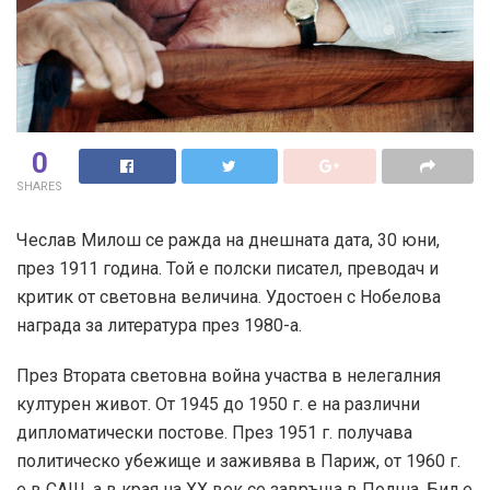
0
SHARES
Чеслав Милош се ражда на днешната дата, 30 юни,
през 1911 година. Той е полски писател, преводач и
критик от световна величина. Удостоен с Нобелова
награда за литература през 1980-а.
През Втората световна война участва в нелегалния
културен живот. От 1945 до 1950 г. е на различни
дипломатически постове. През 1951 г. получава
политическо убежище и заживява в Париж, от 1960 г.
е в САЩ, а в края на ХХ век се завръща в Полша. Бил е