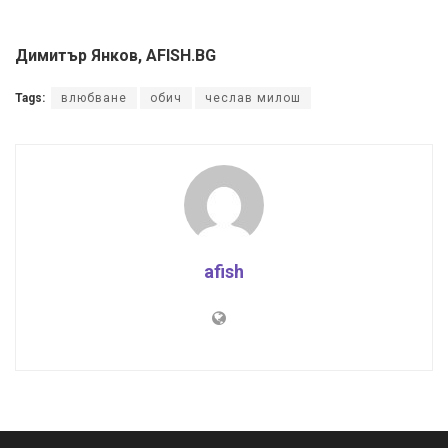
Димитър Янков, AFISH.BG
Tags:
влюбване
обич
чеслав милош
afish