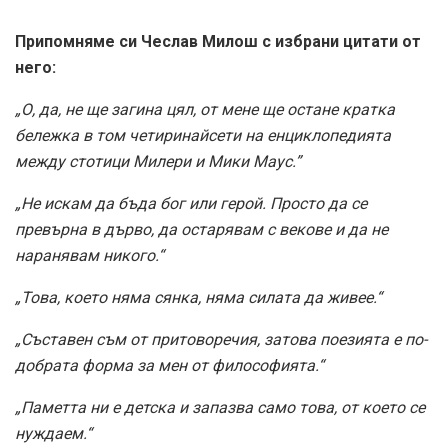
Припомняме си Чеслав Милош с избрани цитати от
него:
„О, да, не ще загина цял, от мене ще остане кратка
бележка в том четиринайсети на енциклопедията
между стотици Милери и Мики Маус.”
„Не искам да бъда бог или герой. Просто да се
превърна в дърво, да остарявам с векове и да не
наранявам никого.“
„Това, което няма сянка, няма силата да живее.“
„Съставен съм от притоворечия, затова поезията е по-
добрата форма за мен от философията.“
„Паметта ни е детска и запазва само това, от което се
нуждаем.“