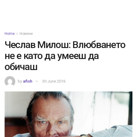
Home
Новини
Чеслав Милош: Влюбването
не е като да умееш да
обичаш
by
afish
30 June 2016