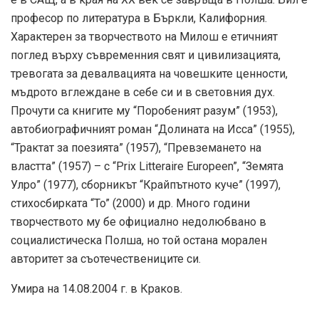
професор по литература в Бъркли, Калифорния.
Характерен за творчеството на Милош е етичният
поглед върху съвременния свят и цивилизацията,
тревогата за девалвацията на човешките ценности,
мъдрото вглеждане в себе си и в световния дух.
Прочути са книгите му “Поробеният разум” (1953),
автобиографичният роман “Долината на Исса” (1955),
“Трактат за поезията” (1957), “Превземането на
властта” (1957) – с “Prix Litteraire Europeen”, “Земята
Улро” (1977), сборникът “Крайпътното куче” (1997),
стихосбирката “To” (2000) и др. Много години
творчеството му бе официално недолюбвано в
социалистическа Полша, но той остана морален
авторитет за съотечествениците си.
Умира на 14.08.2004 г. в Краков.