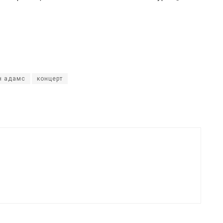
н адамс
концерт