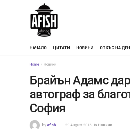
НАЧАЛО
ЦИТАТИ
НОВИНИ
ОТКЪС НА ДЕ
Home
Новини
Брайън Адамс дар
автограф за благо
София
by
afish
29 August 2016
in
Новини