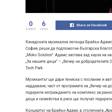
0
6
Share on Facebook
SHARES
VIEWS
Канадската музикална легенда Брайън Адамс,
София, реши да подпомогне българска благот
„Moko Solution”. Адамс застава зад кауза на
„За нашите деца” – „Вечер на добродетелите 2
Tech Park.
Музикантът ще дари тениска с послание и авт
наддаване, част от програмата на „Вечер на д
подкрепи изграждането на комплекс за ранно 
деца и семейства в риск ще получат подкрепа
Концертът на Брайън Адамс в столичната „Аре