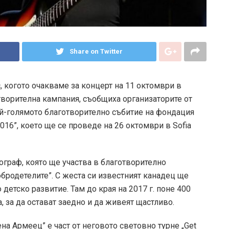
Share on Twitter
 когото очакваме за концерт на 11 октомври в
ворителна кампания, съобщиха организаторите от
 най-голямото благотворително събитие на фондация
016”, което ще се проведе на 26 октомври в Sofia
ограф, която ще участва в благотворително
обродетелите”. С жеста си известният канадец ще
детско развитие. Там до края на 2017 г. поне 400
, за да остават заедно и да живеят щастливо.
на Армеец” е част от неговото световно турне „Get