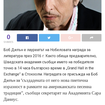
0
SHARES
Боб Дилън е лауреатът на Нобеловата награда за
литература през 2016 г. Както обеща предварително,
Шведската академия съобщи името на победителя
точно в 14 часа българско време в „Grand Hall in the
Exchange” в Стокхолм. Наградата се присъжда на Боб
създадената от него нова пиетична
Дилън за “
изразност в рамките на американската песенна
традиция”, съобщи секретарят на Академията Сара
Даниус.