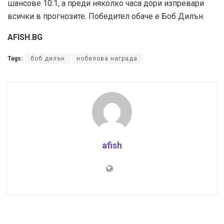
шансове 10:1, а преди няколко часа дори изпревари
всички в прогнозите. Победител обаче е Боб Дилън.
AFISH.BG
Tags:
боб дилън
нобелова награда
afish