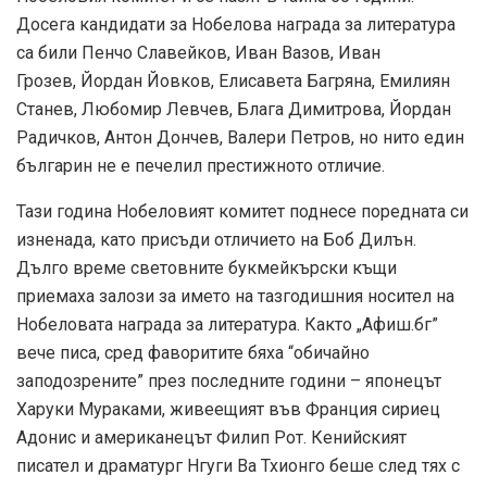
Досега кандидати за Нобелова награда за литература
са били Пенчо Славейков, Иван Вазов, Иван
Грозев, Йордан Йовков, Елисавета Багряна, Емилиян
Станев, Любомир Левчев, Блага Димитрова, Йордан
Радичков, Антон Дончев, Валери Петров, но нито един
българин не е печелил престижното отличие.
Тази година Нобеловият комитет поднесе поредната си
изненада, като присъди отличието на Боб Дилън.
Дълго време световните букмейкърски къщи
приемаха залози за името на тазгодишния носител на
Нобеловата награда за литература. Както „Афиш.бг”
вече писа, сред фаворитите бяха “обичайно
заподозрените” през последните години – японецът
Харуки Мураками, живеещият във Франция сириец
Адонис и американецът Филип Рот. Кенийският
писател и драматург Нгуги Ва Тхионго беше след тях с