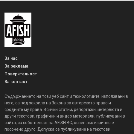
За нас
За реклама
Поверителност
За контакт
Съдържанието на този уеб сайт и технологиите, използвани в
него, са под закрила на Закона за авторското право и
сродните му права. Всички статии, репортажи, интервюта и
други текстови, графични и видео материали, публикувани в
сайта, са собственост на AFISH.BG, освен ако изрично е
посочено друго. Допуска се публикуване на текстови