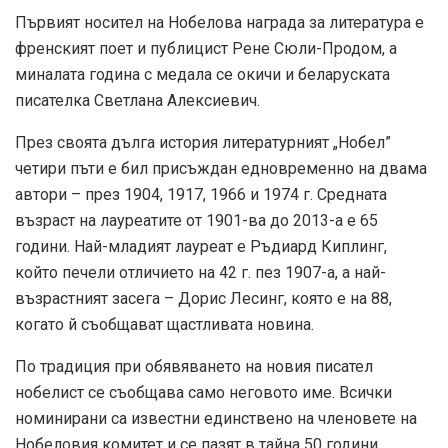
Първият носител на Нобелова награда за литература е
френският поет и публицист Рене Сюли-Продом, а
миналата година с медала се окичи и беларуската
писателка Светлана Алексиевич.
През своята дълга история литературният „Нобел”
четири пъти е бил присъждан едновременно на двама
автори – през 1904, 1917, 1966 и 1974 г. Средната
възраст на лауреатите от 1901-ва до 2013-а е 65
години. Най-младият лауреат е Ръдиард Киплинг,
който печели отличието на 42 г. пез 1907-а, а най-
възрастният засега – Дорис Лесинг, която е на 88,
когато й съобщават щастливата новина.
По традиция при обявяването на новия писател
нобелист се съобщава само неговото име. Всички
номинирани са известни единствено на членовете на
Нобеловия комитет и се пазят в тайна 50 години.