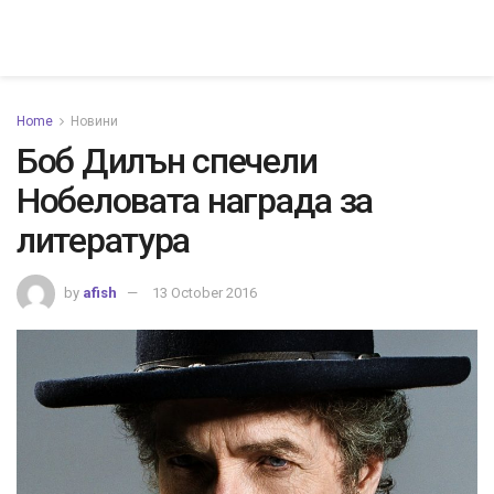
Home
Новини
Боб Дилън спечели
Нобеловата награда за
литература
by
afish
13 October 2016