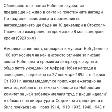
Обявяването на новия Нобелов лауреат се
предаваше на живо в сайта на престижните награди.
По традиция официалната церемония по
награждаването ще бъде на 10 декември в Стокхолм.
Паричното измерение на премията е 8 млн. шведски
крони ($923 хил.).
Американският поет, сценарист и музикат Боб Дилън е
108-ият носител на най-високото отличие за писано
слово. Нобеловата премия за литература е една от
общо петте учредени от Алфред Нобел награди в
завещание, подписано на 27 ноември 1895 г. в Париж.
От 1901 г. насам медалът се присъжда ежегодно на
писател, избран от петимата членове на Нобеловия
комитет за „най-забележителния труд с висши идеали”
в областта на литературата. Седем пъти традицията е
била прекъсвана – през 1914, 1918, 1935, 1940-1943 г.