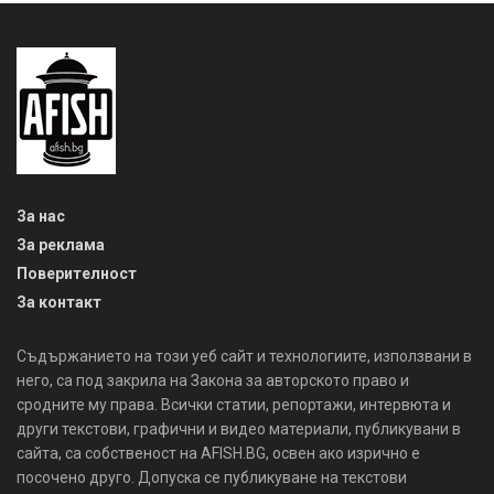
За нас
За реклама
Поверителност
За контакт
Съдържанието на този уеб сайт и технологиите, използвани в
него, са под закрила на Закона за авторското право и
сродните му права. Всички статии, репортажи, интервюта и
други текстови, графични и видео материали, публикувани в
сайта, са собственост на AFISH.BG, освен ако изрично е
посочено друго. Допуска се публикуване на текстови