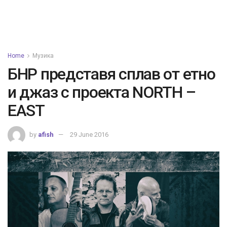
Home
Музика
БНР представя сплав от етно
и джаз с проекта NORTH –
EAST
by
afish
29 June 2016