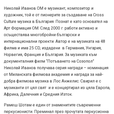
Николай Иванов ОМ е музикант, композитор и
художник, той е от пионерите за създаване на Cross
Culture музика в България. Познат е като основател на
Арт Формация ОМ. След 2000 г. работи активно и
осъществява многобройни български и
интернационални проекти. Автор е на музиката на 48
филма и има 25 CD, издадени в Германия, Унгария,
Норвегия, Франция и България. За музиката към
документалния филм “Потъването на Созопол”
Николай Иванов получава серия награди – номинация
от Миланската филмова академия и награда за най-
добра филмова музика в Лос Анжелис. Свирил е с
музиканти от цял свят и е концертирал из цяла Европа,
Африка, Далечния и Средния Изток.
Рамеш Шотам е един от знаменитите съвременни
перкусионисти. Преминал през прочутата перкусионна