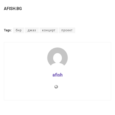
AFISH.BG
Tags:
бнр
джаз
концерт
проект
afish