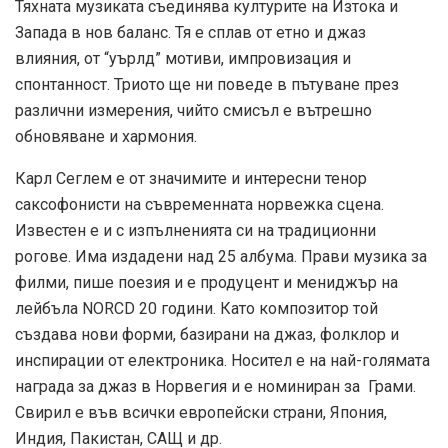
Тяхната музиката съединява културите на Изтока и
Запада в нов баланс. Тя е сплав от етно и джаз
влияния, от “уърлд” мотиви, импровизация и
спонтанност. Триото ще ни поведе в пътуване през
различни измерения, чийто смисъл е вътрешно
обновяване и хармония.
Карл Сеглем е от значимите и интересни тенор
саксофонисти на съвременната норвежка сцена.
Известен е и с изпълненията си на традиционни
рогове. Има издадени над 25 албума. Прави музика за
филми, пише поезия и е продуцент и мениджър на
лейбъла NORCD 20 години. Като композитор той
създава нови форми, базирани на джаз, фолклор и
инспирации от електроника. Носител е на най-голямата
награда за джаз в Норвегия и е номиниран за Грами.
Свирил е във всички европейски страни, Япония,
Индия, Пакистан, САЩ и др.