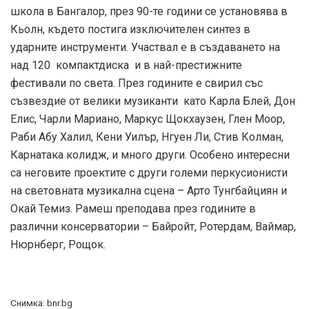
школа в Бангалор, през 90-те години се установява в
Кьолн, където постига изключителен синтез в
ударните инструменти. Участвал е в създаването на
над 120 компактдиска и в най-престижните
фестивали по света. През годините е свирил със
съзвездие от велики музиканти като Карла Блей, Дон
Елис, Чарли Мариано, Маркус Щокхаузен, Глен Моор,
Раби Абу Халил, Кени Уилър, Нгуен Ли, Стив Колман,
Карнатака колидж, и много други. Особено интересни
са неговите проектите с други големи перкусионисти
на световната музикална сцена – Арто Тунгбайциян и
Окай Темиз. Рамеш преподава през годините в
различни консерватории – Байройт, Ротердам, Ваймар,
Нюрнберг, Рощок.
Снимка: bnr.bg