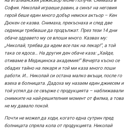
на италианския режисьор Моне Попучи. Снимаха в
София. Николай играеше равин, а синът на неговия
герой беше един много добър немски актьор – Кен
Дюкен се казва. Снимаха, прекъснаха и след две
седмици трябваше да продължат. През тези 14 дни
обаче здравето му се влоши много. Казвах му:
„Николай, трябва да идем все пак на лекар!”, а той
така се ядоса… На другия ден обаче каза: „Хайде,
отиваме в Медицинска академия!” Вечерта късно се
обадих тайно на лекаря и той ми каза много лоши
работи. И… Николай си остана малко вкъщи, после го
взеха в болницата. Дадоха му назаем един джиесем и
той успял да се свърже с продукцията – наближавали
снимките на най-решителния момент от филма, а това
не му давало покой.
Почти не можел да ходи, когато една сутрин пред
болницата спряла кола от продукцията. Николай