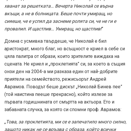
хванат за решетката… Вечерта Николай се върна
вкъщи, а не в болницата. Беше почти умиращ, но
сияеше, че е успял да заснеме ролята си, че не ги е
провалил. И щастлив… Умиращ, но щастлив!
”
Домна с усмивка твърдеше, че Николай е бил
аристократ, много благ, но всъщност е криел в себе си
цяла палитра от образи, които зрителите виждаха на
сцената. Не криел и „проклетията” си, за което в същия
онзи ден на 2004-а ми разказа един от най-добрите
приятели на семейството, режисьорът Андрей
Аврамов. Поводът беше дискът „Николай Бинев пее”
(той наистина пееше прекрасно), който излезе за
първата годишнината от смъртта на актьора. Ето и
забавната случка, за която си спомни проф. Аврамов:
„
Това, за проклетията, ми се е запечатило много силно,
защото никак не се връзва с образа, който всички