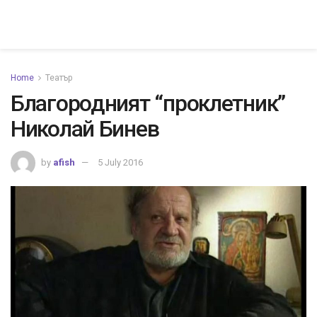
Home
Театър
Благородният “проклетник”
Николай Бинев
by
afish
5 July 2016