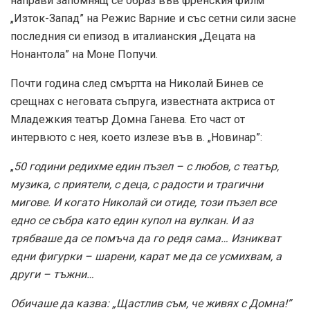
направи запомнящ се образ във френския филм
„Изток-Запад” на Режис Варние и със сетни сили засне
последния си епизод в италианския „Децата на
Нонантола” на Моне Попучи.
Почти година след смъртта на Николай Бинев се
срещнах с неговата съпруга, известната актриса от
Младежкия театър Домна Ганева. Ето част от
интервюто с нея, което излезе във в. „Новинар”:
„
50 години редихме един пъзел – с любов, с театър,
музика, с приятели, с деца, с радости и трагични
мигове. И когато Николай си отиде, този пъзел все
едно се събра като един купол на вулкан. И аз
трябваше да се помъча да го редя сама… Изникват
едни фигурки – шарени, карат ме да се усмихвам, а
други – тъжни…
Обичаше да казва: „Щастлив съм, че живях с Домна!”