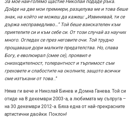
За мое най-голямо щастие Николай подаде ръка.
Дойде на две мои премиери, разцелува ме и това беше
знак, на който не можеш да кажеш: „Извинявай, ти се
държа несправедливо…” Той беше взискателен към
приятелите си и към себе си. От този случай аз научих
много. Огледах се през неговите очи. Той трудно
прощаваше дори малките предателства. Но, слава
Богу, е еволюирал (смее се), проявил е
снизходителност, толерантност и търпимост съм
греховете и слабостите на околните, защото всички
сме изтъкани от това
…”
Няма ги вече и Николай Бинев и Домна Ганева. Той си
отиде на 8 декември 2003-а, а любимата му съпруга –
на 30 декември 2012-а. Бяха една от най-прекрасните
артистични двойки. Поклон!