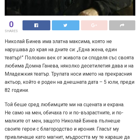
0
SHARES
Николай Бинев има златна максима, която не
нарушава до края на дните си: „Една жена, един
театър!” Половин век от живота си споделя със своята
любима Домна Ганева, няколко десетилетия дава и на
Младежкия театър. Трупата носи името на прекрасния
актьор, който е роден на днешната дата – 5 юли, преди
82 години.
Той беше сред любимците ми на сцената и екрана.
Не само на мен, обичаха го и по-възрастните, и по-
малките от мен, защото Николай Бинев пълнеше
своите герои с благородство и ирония. Гласът му
привличаше като магнит, мъдростта му те караше да