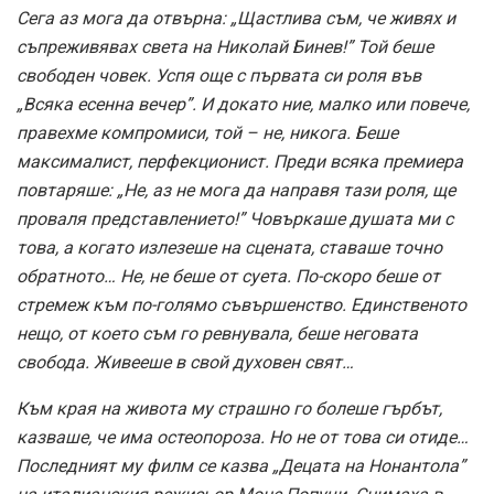
Сега аз мога да отвърна: „Щастлива съм, че живях и
съпреживявах света на Николай Бинев!” Той беше
свободен човек. Успя още с първата си роля във
„Всяка есенна вечер”. И докато ние, малко или повече,
правехме компромиси, той – не, никога. Беше
максималист, перфекционист. Преди всяка премиера
повтаряше: „Не, аз не мога да направя тази роля, ще
проваля представлението!” Човъркаше душата ми с
това, а когато излезеше на сцената, ставаше точно
обратното… Не, не беше от суета. По-скоро беше от
стремеж към по-голямо съвършенство. Единственото
нещо, от което съм го ревнувала, беше неговата
свобода. Живееше в свой духовен свят…
Към края на живота му страшно го болеше гърбът,
казваше, че има остеопороза. Но не от това си отиде…
Последният му филм се казва „Децата на Нонантола”