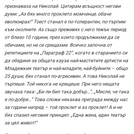
признаваха на Николай. Цитирам всъщност негови
думи: „Аз бях много проклето момченце, обаче
еволюирах!” Тоест станал е по-толерантен, по-търпим
към околните. Аз също преживях с него тежък период
от близо 10 години, през които продължихме да се
обичаме, но не се срещахме. Всичко започна от
репетициите на „Параграф 22”, когато в старанието си
да обединя за общата кауза най-маститите артисти на
Младежкия театър и най-младите, най-буйните – общо
25 души, бях станал по-агресивен. А това Николай не
търпеше. Той никога не крещеше. При него нещата
звучаха така: „Би ли бил така добър…”, „Мисля, че така
е по-добре…” Това сложи някаква преграда между нас
за години напред – той проклет и аз проклет! А и не
бях спазил неговия принцип: „Една жена, един театър
за цял живот!”