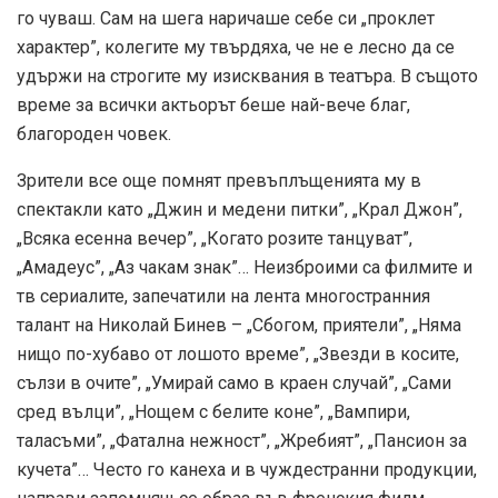
го чуваш. Сам на шега наричаше себе си „проклет
характер”, колегите му твърдяха, че не е лесно да се
удържи на строгите му изисквания в театъра. В същото
време за всички актьорът беше най-вече благ,
благороден човек.
Зрители все още помнят превъплъщенията му в
спектакли като „Джин и медени питки”, „Крал Джон”,
„Всяка есенна вечер”, „Когато розите танцуват”,
„Амадеус”, „Аз чакам знак”… Неизброими са филмите и
тв сериалите, запечатили на лента многостранния
талант на Николай Бинев – „Сбогом, приятели”, „Няма
нищо по-хубаво от лошото време”, „Звезди в косите,
сълзи в очите”, „Умирай само в краен случай”, „Сами
сред вълци”, „Нощем с белите коне”, „Вампири,
таласъми”, „Фатална нежност”, „Жребият”, „Пансион за
кучета”… Често го канеха и в чуждестранни продукции,