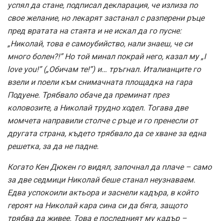
успял да стане, подписал декларация, че излиза по
свое желание, но лекарят застанал с разперени ръце
пред вратата на стаята и не искал да го пусне:
„Николай, това е самоубийство, нали знаеш, че си
много болен?!” Но той минал покрай него, казал му „I
love you!” („Обичам те!”) и… тръгнал. Италианците го
взели и поели към снимачната площадка на гара
Подуене. Трябвало обаче да преминат през
коловозите, а Николай трудно ходел. Тогава две
момчета направили столче с ръце и го пренесли от
другата страна, където трябвало да се хване за една
решетка, за да не падне.
Когато Кен Дюкен го видял, започнал да плаче – само
за две седмици Николай беше станал неузнаваем.
Едва успокоили актьора и заснели кадъра, в който
героят на Николай кара сина си да бяга, защото
трябва да живее. Това е последният му кадър –