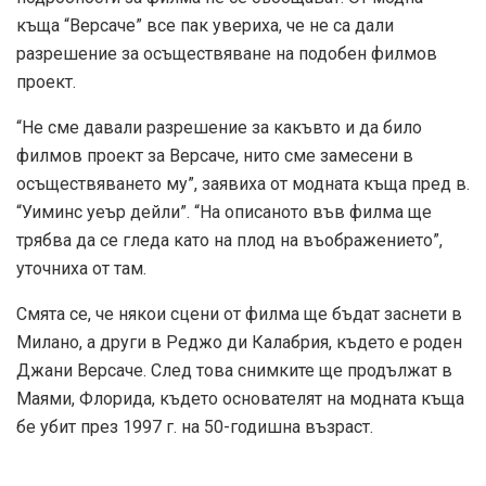
къща “Версаче” все пак увериха, че не са дали
разрешение за осъществяване на подобен филмов
проект.
“Не сме давали разрешение за какъвто и да било
филмов проект за Версаче, нито сме замесени в
осъществяването му”, заявиха от модната къща пред в.
“Уиминс уеър дейли”. “На описаното във филма ще
трябва да се гледа като на плод на въображението”,
уточниха от там.
Смята се, че някои сцени от филма ще бъдат заснети в
Милано, а други в Реджо ди Калабрия, където е роден
Джани Версаче. След това снимките ще продължат в
Маями, Флорида, където основателят на модната къща
бе убит през 1997 г. на 50-годишна възраст.