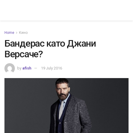
Home
Кино
Бандерас като Джани
Версаче?
by
afish
19 July 2016