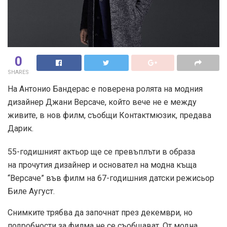
0
SHARES
На Антонио Бандерас е поверена ролята на модния
дизайнер Джани Версаче, който вече не е между
живите, в нов филм, съобщи Контактмюзик, предава
Дарик.
55-годишният актьор ще се превъплъти в образа
на прочутия дизайнер и основател на модна къща
“Версаче” във филм на 67-годишния датски режисьор
Биле Аугуст.
Снимките трябва да започнат през декември, но
подробности за филма не се съобщават. От модна