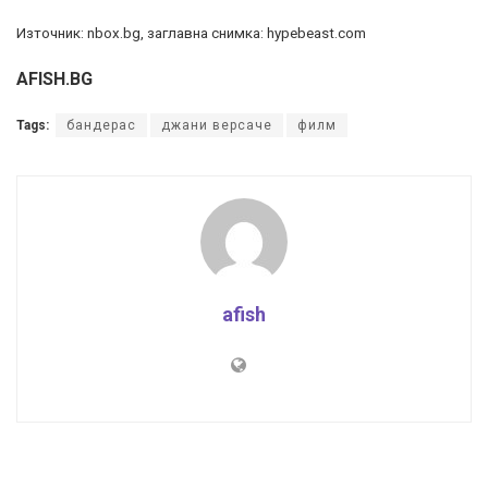
Източник: nbox.bg, заглавна снимка: hypebeast.com
AFISH.BG
Tags:
бандерас
джани версаче
филм
afish