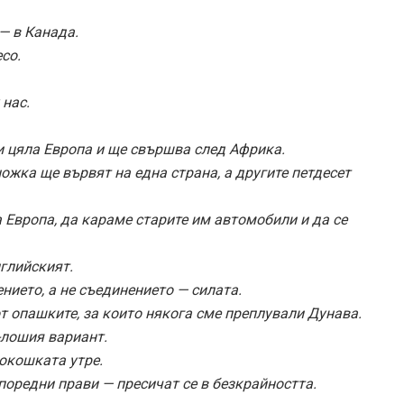
— в Канада.
со.
 нас.
и цяла Европа и ще свършва след Африка.
ожка ще вървят на една страна, а другите петдесет
 Европа, да караме старите им автомобили и да се
нглийският.
нието, а не съединението — силата.
от опашките, за които някога сме преплували Дунава.
-лошия вариант.
кокошката утре.
поредни прави — пресичат се в безкрайността.