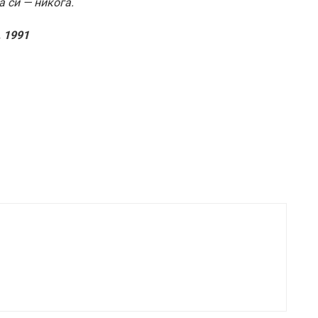
а си — никога.
 1991