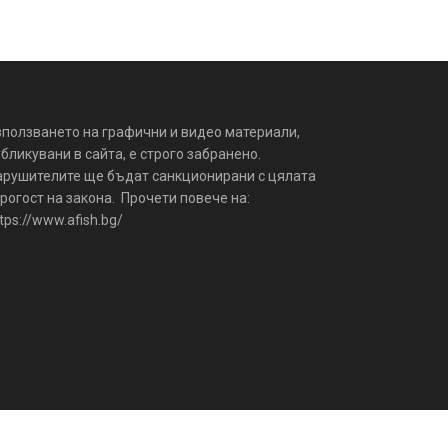
зползването на графични и видео материали,
бликувани в сайта, е строго забранено.
арушителите ще бъдат санкционирани с цялата
рогост на закона. Прочети повече на:
tps://www.afish.bg/