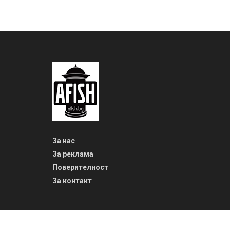
За нас
За реклама
Поверителност
За контакт