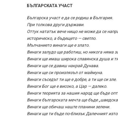
БЪЛГАРСКАТА УЧАСТ
Българска участ е да се родиш в България.
При толкова други държави.
Оттук нататък вече нищо не може да се напр
историческо, а бъдещето — светло.
Мълчанието винаги ще е злато.
Винаги залудо ще работиш, но никога няма з
Винаги ще имаш широка славянска душа и тя
Винаги ще се давиш накрай Дунава.
Винаги ще си произлязъл от маймуна.
Винаги съседът ти ще е добре, а ти ще си зле.
Винаги Бог ще е високо, а Цар — далеко.
Винаги теорията за нашия народ ще бъде опт
Винаги българската мечта ще бъде „шведска 
Винаги ще обичаш наште планини зелени.
Винаги ще ти бъде по-близък Далечният изто