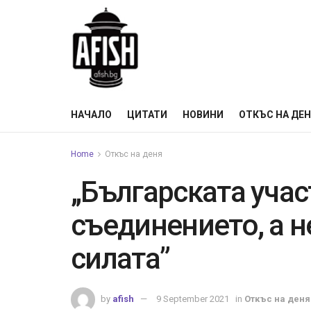
НАЧАЛО
ЦИТАТИ
НОВИНИ
ОТКЪС НА ДЕ
Home
Откъс на деня
„Българската учас
съединението, а 
силата”
by
afish
9 September 2021
in
Откъс на деня