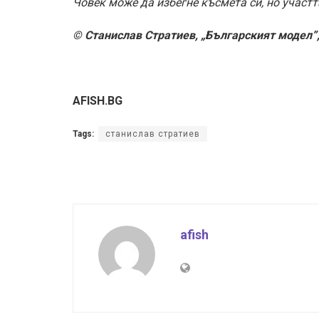
Човек може да избегне късмета си, но участт
© Станислав Стратиев, „Българският модел”,
AFISH.BG
Tags:
станислав стратиев
afish