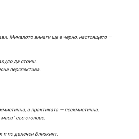
ави. Миналото винаги ще е черно, настоящето —
алудо да стоиш.
сна перспектива.
имистична, а практиката — песимистична.
маса“ със столове.
к и по-далечен Близкият.