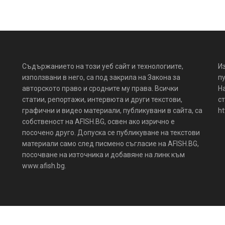
Съдържанието на този уеб сайт и технологиите,
И
използвани в него, са под закрила на Закона за
пу
авторското право и сродните му права. Всички
Н
статии, репортажи, интервюта и други текстови,
ст
графични и видео материали, публикувани в сайта, са
ht
собственост на AFISH.BG, освен ако изрично е
посочено друго. Допуска се публикуване на текстови
материали само след писмено съгласие на AFISH.BG,
посочване на източника и добавяне на линк към
www.afish.bg.