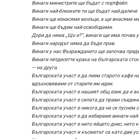
Винаги министрите ще бъдат с портфейл.
Винаги най-близките ти ще бъдат най-далече 
Винаги ще изнасяме мозъци, а ще внасяме ме
Винаги ще бъдем най-освободими.
Дори да няма „Що е?“, винаги ще има почва у
Винаги народът няма да бъде прав.
Винаги у нас Възраждането ще започва пред
Винаги петдесетте крака на българската стон
— на друга.
Българската участ е да пием старото кафе на
вдъхновяваме от старите им идеи.
Българската участ е нашият общ език да е а
Българската участ е силата да прави съедине
Българската участ е никога да не се пуснем 
Българската участ е да избираме винаги най
Българската участ е нито яйцето днес, нито 
Българската участ и късметът са като две ус