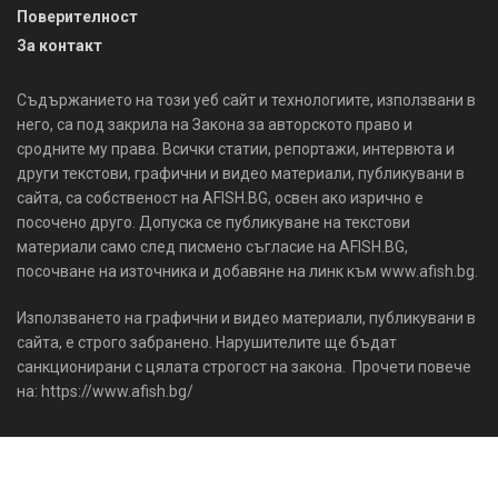
Поверителност
За контакт
Съдържанието на този уеб сайт и технологиите, използвани в
него, са под закрила на Закона за авторското право и
сродните му права. Всички статии, репортажи, интервюта и
други текстови, графични и видео материали, публикувани в
сайта, са собственост на AFISH.BG, освен ако изрично е
посочено друго. Допуска се публикуване на текстови
материали само след писмено съгласие на AFISH.BG,
посочване на източника и добавяне на линк към www.afish.bg.
Използването на графични и видео материали, публикувани в
сайта, е строго забранено. Нарушителите ще бъдат
санкционирани с цялата строгост на закона. Прочети повече
на: https://www.afish.bg/