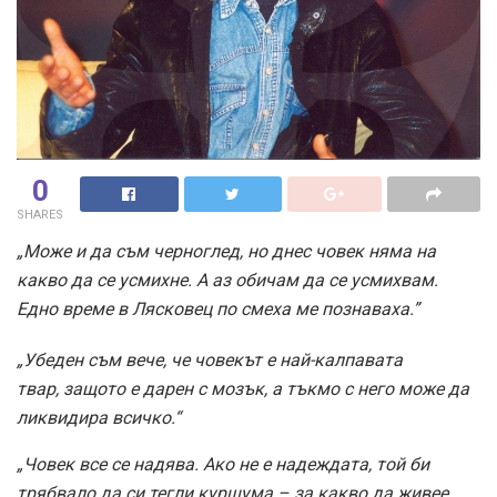
0
SHARES
„Може и да съм черноглед, но днес човек няма на
какво да се усмихне. А аз обичам да се усмихвам.
Едно време в Лясковец по смеха ме познаваха.”
„Убеден съм вече, че човекът е най-калпавата
твар, защото е дарен с мозък, а тъкмо с него може да
ликвидира всичко.“
„Човек все се надява. Ако не е надеждата, той би
трябвало да си тегли куршума – за какво да живее.