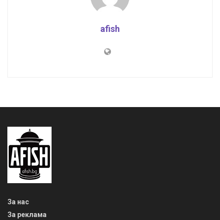
afish
За нас
За реклама