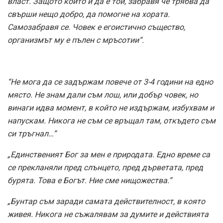
власт. Защото който и да е той, забравя че трябва да
свърши нещо добро, да помогне на хората.
Самозабравя се. Човек е егоистично същество,
организмът му е пълен с мръсотии“.
“Не мога да се задържам повече от 3-4 години на едно
място. Не знам дали съм лош, или добър човек, но
винаги идва момент, в който не издържам, избухвам и
напускам. Никога не съм се връщал там, откъдето съм
си тръгнал…”
„Единственият Бог за мен е природата. Едно време са
се прекланяли пред слънцето, пред дърветата, пред
бурята. Това е Богът. Ние сме нищожества.”
„Бунтар съм заради самата действителност, в която
живея. Никога не съжалявам за думите и действията