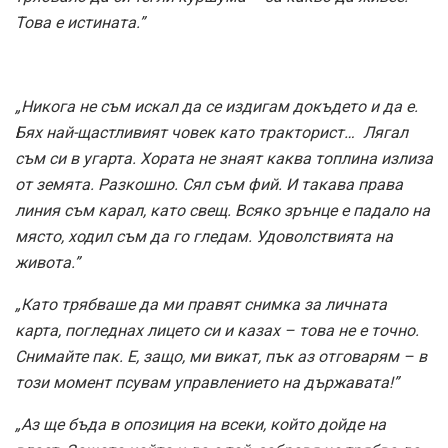
Това е истината.”
„Никога не съм искал да се издигам докъдето и да е.
Бях най-щастливият човек като тракторист… Лягал
съм си в угарта. Хората не знаят каква топлина излиза
от земята. Разкошно. Сял съм фий. И такава права
линия съм карал, като свещ. Всяко зрънце е падало на
място, ходил съм да го гледам. Удоволствията на
живота.”
„Като трябваше да ми правят снимка за личната
карта, погледнах лицето си и казах – това не е точно.
Снимайте пак. Е, защо, ми викат, пък аз отговарям – в
този момент псувам управлението на държавата!”
„Аз ще бъда в опозиция на всеки, който дойде на