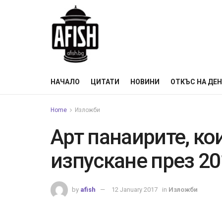
НАЧАЛО
ЦИТАТИ
НОВИНИ
ОТКЪС НА ДЕ
Home
Изложби
Арт панаирите, кои
изпускане през 20
by
afish
12 January 2017
in
Изложби