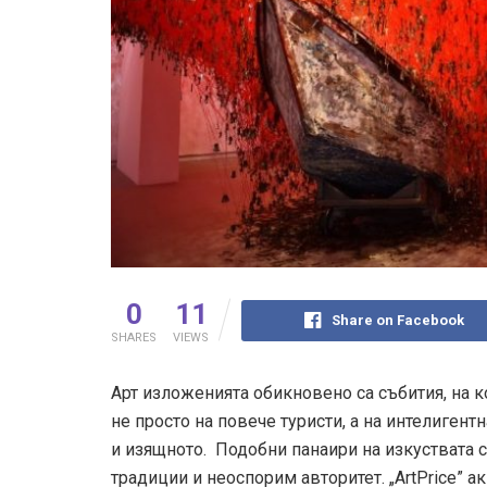
0
11
Share on Facebook
SHARES
VIEWS
Арт изложенията обикновено са събития, на к
не просто на повече туристи, а на интелигент
и изящното. Подобни панаири на изкуствата 
традиции и неоспорим авторитет. „ArtPrice” а