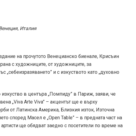
Венеция, Италия
здание на прочутото Венецианско биенале, Крисъин
ирана с художниците, от художниците, за
ъс „себеизразяването” и с изкуството като „духовно
 изкуство в центъра „Помпиду” в Париж, заяви, че
ена „Viva Arte Viva” – акцентът ще е върху
рби от Латинска Америка, Близкия изток, Източна
ето според Масел е „Open Table” – в предната част на
 артисти ще обядват заедно с посетители по време на