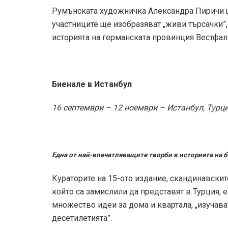
Румънската художничка Александра Пиричи щ
участниците ще изобразяват „живи търсачки”,
историята на германската провинция Вестфал
Биенале в Истанбул
16 септември – 12 ноември – Истанбул, Турц
Една от най-впечатляващите творби в историята на 
Кураторите на 15-ото издание, скандинавските
който са замислили да представят в Турция, 
множество идеи за дома и квартала, „изучава
десетилетията”.