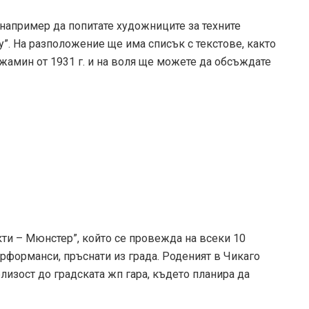
например да попитате художниците за техните
y”. На разположение ще има списък с текстове, както
жамин от 1931 г. и на воля ще можете да обсъждате
кти – Мюнстер”, който се провежда на всеки 10
рформанси, пръснати из града. Роденият в Чикаго
изост до градската жп гара, където планира да