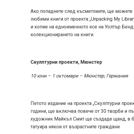
Ако попаднете след късметлиите, ще можете 
любими книги от проекта „Unpacking My Librar
и копие на едноименното есе на Уолтър Бенд
колекционирането на книги.
Скулптурни проекти, Мюнстер
10 юни – 1 октомври – Мюнстер, Германия
Петото издание на проекта „Скулптурни прое
години, ще включва повече от 30 творби и пъ
художник Майкъл Смит ще създаде щанд, в бл
татуира някои от възрастните граждани.