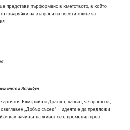
е представи пърформанс в кметството, в който
 отговаряйки на въпроси на посетителите за
ия.
ия
биеналето в Истанбул
 артисти Елмгрийн и Драгсет, казват, че проектът,
е озаглавен „Добър съсед” – идеята е да предложи
йки как начинът на живот се е променил през