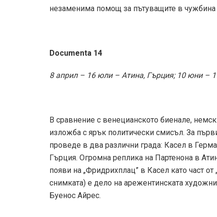
незаменима помощ за пътуващите в чужбина 
Documenta 14
8 април – 16 юли – Атина, Гърция; 10 юни – 
В сравнение с венецианското биенале, немски
изложба с ярък политически смисъл. За първи
проведе в два различни града: Касел в Герма
Гърция. Огромна реплика на Партенона в Атин
появи на „Фридрихплац” в Касел като част от „
снимката) е дело на арежентинската художнич
Буенос Айрес.