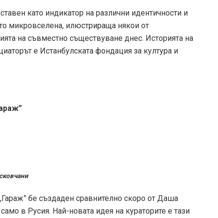
ставен като индикатор на различни идентичности и
като микровселена, илюстрираща някои от
ията на съвместно съществуване днес. Историята на
ициаторът е Истанбулската фондация за култура и
Гараж”
осковчани
„Гараж” бе създаден сравнително скоро от Даша
само в Русия. Най-новата идея на кураторите е тази