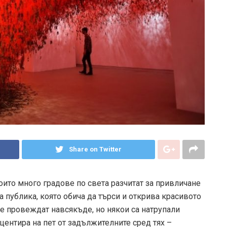
Share on Twitter
оито много градове по света разчитат за привличане
на публика, която обича да търси и открива красивото
се провеждат навсякъде, но някои са натрупали
кцентира на пет от задължителните сред тях –