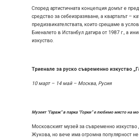
Според артистичната концепция домът е пред
средство за себеизразяване, а кварталът – 
предизвикателствата, които срещаме в услов
Биеналето в Истанбул датира от 1987 г., а ин
изкуство.
Триенале за руско съвременно изкуство „
10 март – 14 май – Москва, Русия
Музеят “Гараж” в парка “Горки” е любимо място на м
Московският музей за съвременно изкуство 
Жукова, но вече има огромна популярност не 