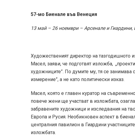
57-мо Биенале във Венеция
13 май – 26 ноември – Арсенале и Гиардини, 
Художественият директор на тазгодишното и
Масел, заяви, че подготвят изложба, „проект
художниците”. По думите му, тя се занимава с
измерение”, а не като политически изказ.
Масел, която е главен куратор на съвременно
повече жени ще участват в изложбата, озаглав
забравените художници и изследвания на тво
Европа и Русия. Необикновен аспект в биенал
централния павилион в Гиардини участниците
изложбата.