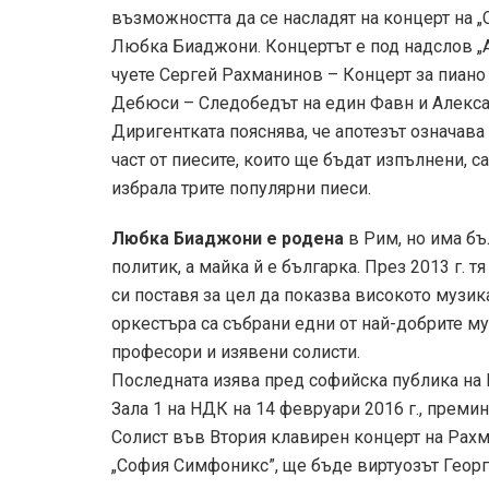
възможността да се насладят на концерт на „
Любка Биаджони. Концертът е под надслов „А
чуете Сергей Рахманинов – Концерт за пиано 
Дебюси – Следобедът на един Фавн и Алекс
Диригентката пояснява, че апотезът означава 
част от пиесите, които ще бъдат изпълнени, с
избрала трите популярни пиеси.
Любка Биаджони е родена
в Рим, но има бъ
политик, а майка й е българка. През 2013 г. 
си поставя за цел да показва високото музик
оркестъра са събрани едни от най-добрите му
професори и изявени солисти.
Последната изява пред софийска публика на
Зала 1 на НДК на 14 февруари 2016 г., преми
Солист във Втория клавирен концерт на Рах
„София Симфоникс”, ще бъде виртуозът Георг