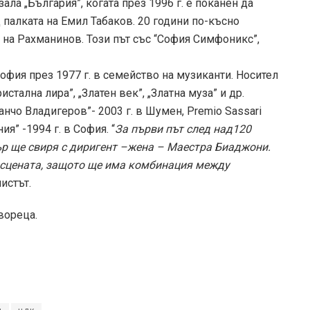
ала „България”, когата през 1996 г. е поканен да
палката на Емил Табаков. 20 години по-късно
 на Рахманинов. Този път със “София Симфоникс”,
офия през 1977 г. в семейство на музиканти. Носител
стална лира”, „Златен век”, „Златна муза” и др.
чо Владигеров”- 2003 г. в Шумен, Premio Sassari
я” -1994 г. в София. “
За първи път след над120
ър ще свиря с диригент –жена – Маестра Биаджони.
 сцената, защото ще има комбинация между
истът.
вореца.