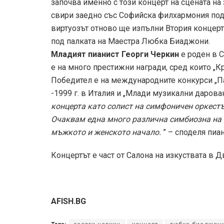
започва именно с този концерт на сцената на з
свири заедно със Софийска филхармония под 
виртуозът отново ще изпълни Втория концерт
под палката на Маестра Любка Биаджони.
Младият пианист Георги Черкин
е роден в С
е на много престижни награди, сред които „Кри
Победител е на международните конкурси „Пан
-1999 г. в Италия и „Млади музикални даровани
концерта като солист на симфоничен оркест
Очаквам една много различна симбиозна на
мъжкото и женското начало.
” – споделя пиан
Концертът е част от Салона на изкуствата в Д
AFISH.BG