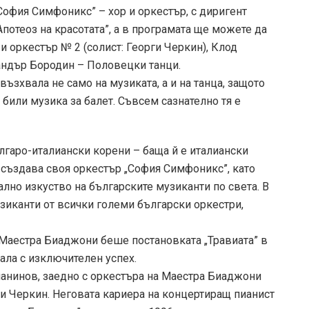
София Симфоникс” – хор и оркестър, с диригент
потеоз на красотата”, а в програмата ще можете да
и оркестър № 2 (солист: Георги Черкин), Клод
андър Бородин – Половецки танци.
възхвала не само на музиката, а и на танца, защото
а били музика за балет. Съвсем сазнателно тя е
лгаро-италиански корени – баща й е италиански
тя създава своя оркестър „София Симфоникс”, като
ално изкуство на българските музиканти по света. В
зиканти от всички големи български оркестри,
 Маестра Биаджони беше постановката „Травиата” в
нала с изключителен успех.
манинов, заедно с оркестъра на Маестра Биаджони
и Черкин. Неговата кариера на концертиращ пианист