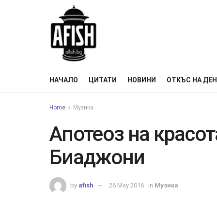
НАЧАЛО
ЦИТАТИ
НОВИНИ
ОТКЪС НА ДЕ
Home
Музика
Апотеоз на красо
Биаджони
by
afish
26 May 2016
in
Музика