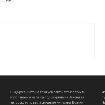
и
ндк
Съдържанието на този уеб сайт и технологиите,
И
използвани в него, са под закрила на Закона за
пу
авторското право и сродните му права. Всички
Н