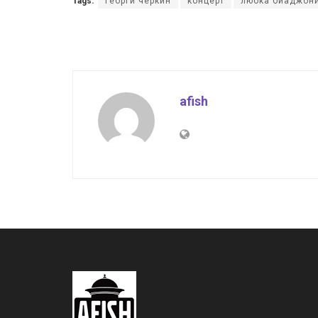
Tags:
георги черкин
концерт
любка биаджон
afish