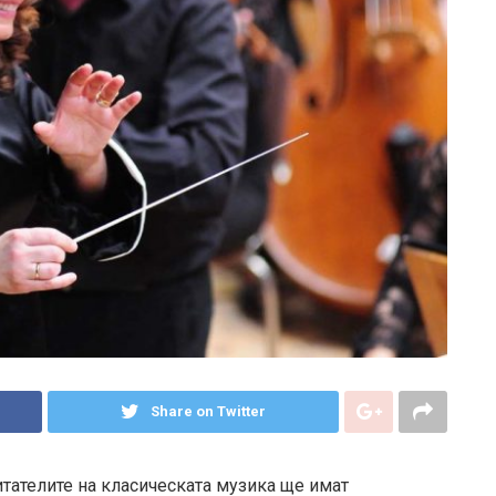
Share on Twitter
тателите на класическата музика ще имат