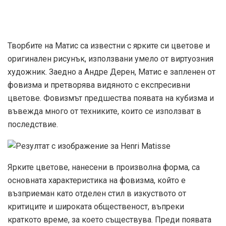
Творбите на Матис са известни с ярките си цветове и
оригинален рисунък, използвани умело от виртуозния
художник. Заедно а Андре Дерен, Матис е запленен от
фовизма и претворява видяното с експресивни
цветове. Фовизмът предшества появата на кубизма и
въвежда много от техниките, които се използват в
последствие.
Ярките цветове, нанесени в произволна форма, са
основната характеристика на фовизма, който е
възприеман като отделен стил в изкуството от
критиците и широката общественост, въпреки
краткото време, за което съществува. Преди появата