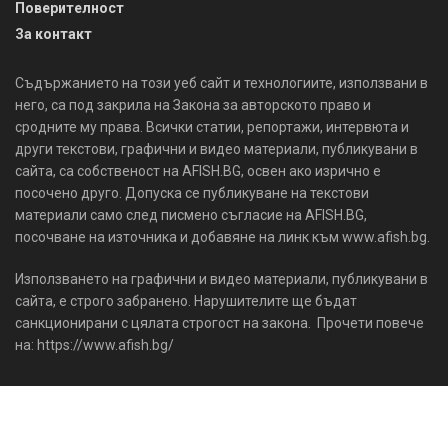
Поверителност
За контакт
Съдържанието на този уеб сайт и технологиите, използвани в
него, са под закрила на Закона за авторското право и
сродните му права. Всички статии, репортажи, интервюта и
други текстови, графични и видео материали, публикувани в
сайта, са собственост на AFISH.BG, освен ако изрично е
посочено друго. Допуска се публикуване на текстови
материали само след писмено съгласие на AFISH.BG,
посочване на източника и добавяне на линк към www.afish.bg.
Използването на графични и видео материали, публикувани в
сайта, е строго забранено. Нарушителите ще бъдат
санкционирани с цялата строгост на закона. Прочети повече
на: https://www.afish.bg/