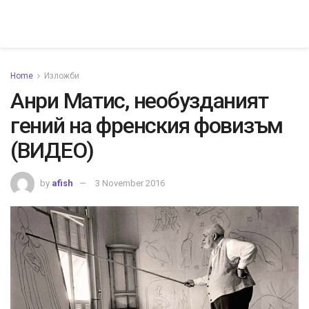
Home
Изложби
Анри Матис, необузданият
гений на френския фовизъм
(ВИДЕО)
by
afish
3 November 2016