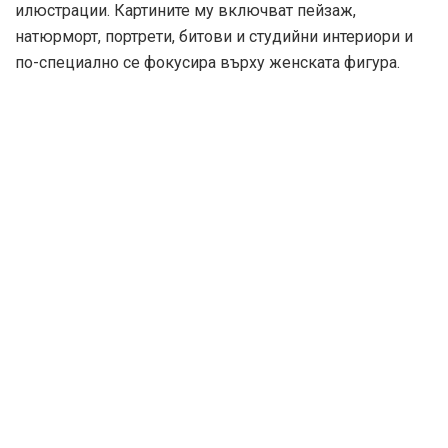
илюстрации. Картините му включват пейзаж,
натюрморт, портрети, битови и студийни интериори и
по-специално се фокусира върху женската фигура.