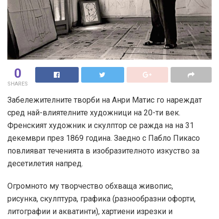
0
SHARES
Забележителните творби на Анри Матис го нареждат
сред най-влиятелните художници на 20-ти век.
Френският художник и скулптор се ражда на на 31
декември през 1869 година. Заедно с Пабло Пикасо
повлияват теченията в изобразителното изкуство за
десетилетия напред.
Огромното му творчество обхваща живопис,
рисунка, скулптура, графика (разнообразни офорти,
литографии и акватинти), хартиени изрезки и