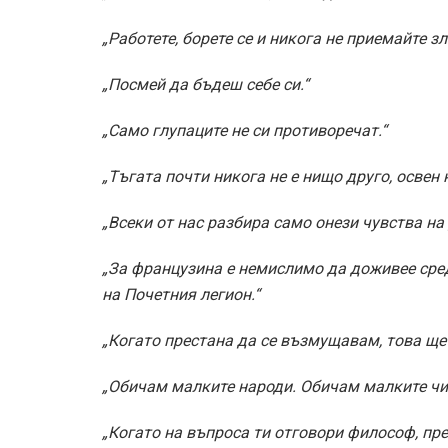
„Работете, борете се и никога не приемайте з
„Посмей да бъдеш себе си.“
„Само глупаците не си противоречат.“
„Тъгата почти никога не е нищо друго, освен
„Всеки от нас разбира само онези чувства на 
„За французина е немислимо да доживее сред
на Почетния легион.“
„Когато престана да се възмущавам, това ще 
„Обичам малките народи. Обичам малките чис
„Когато на въпроса ти отговори философ, пр