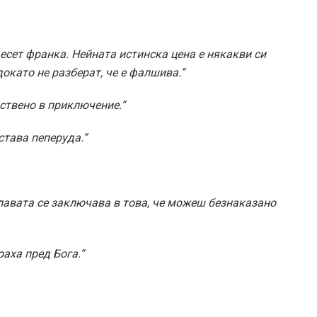
есет франка. Нейната истинска цена е някакви си
докато не разберат, че е фалшива.“
ствено в приключение.“
става пеперуда.“
лавата се заключава в това, че можеш безнаказано
аха пред Бога.“