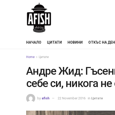
НАЧАЛО
ЦИТАТИ
НОВИНИ
ОТКЪС НА ДЕ
Home
Цитати
Андре Жид: Гъсен
себе си, никога не
by
afish
22 November 2016
in
Цитати