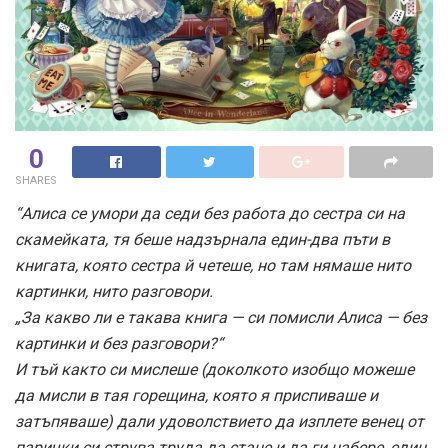
0
SHARES
“Алиса се умори да седи без работа до сестра си на
скамейката, тя беше надзърнала един-два пъти в
книгата, която сестра й четеше, но там нямаше нито
картинки, нито разговори.
„За какво ли е такава книга — си помисли Алиса — без
картинки и без разговори?“
И тъй както си мислеше (доколкото изобщо можеше
да мисли в тая горещина, която я приспиваше и
затъпяваше) дали удоволствието да изплете венец от
парички си струва труда да стане и да ги набере, един