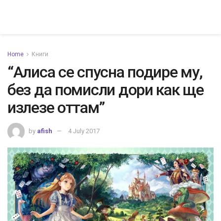
Home
Книги
“Алиса се спусна подире му,
без да помисли дори как ще
излезе оттам”
by
afish
4 July 2017