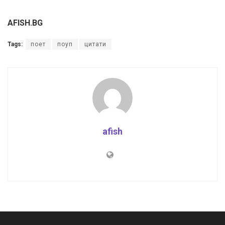
AFISH.BG
Tags:
поет
поуп
цитати
afish