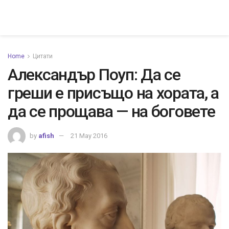
Home
Цитати
Александър Поуп: Да се
греши е присъщо на хората, а
да се прощава — на боговете
by
afish
21 May 2016