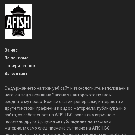
За нас
За реклама
Поверителност
За контакт
Съдържанието на този уеб сайт и технологиите, използвани в
него, са под закрила на Закона за авторското право и
сродните му права. Всички статии, репортажи, интервюта и
други текстови, графични и видео материали, публикувани в
сайта, са собственост на AFISH.BG, освен ако изрично е
посочено друго. Допуска се публикуване на текстови
материали само след писмено съгласие на AFISH.BG,
посочване на източника и добавяне на линк към www.afish.bg.