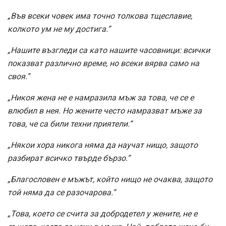
„Във всеки човек има точно толкова тщеславие,
колкото ум не му достига.”
„Нашите възгледи са като нашите часовници: всички
показват различно време, но всеки вярва само на
своя.”
„Никоя жена не е намразила мъж за това, че се е
влюбил в нея. Но жените често намразват мъже за
това, че са били техни приятели.”
„Някои хора никога няма да научат нищо, защото
разбират всичко твърде бързо.”
„Благословен е мъжът, който нищо не очаква, защото
той няма да се разочарова.”
„Това, което се счита за добродетел у жените, не е