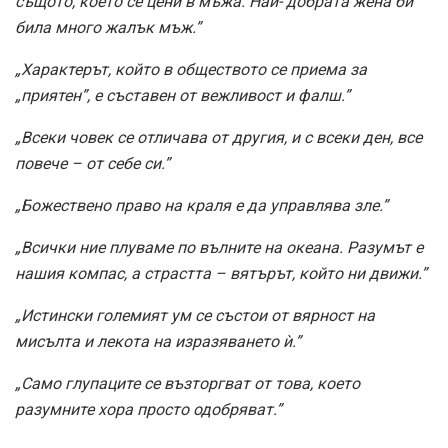
същото, което се цени в мъжа. Най- добрата жена би
била много жалък мъж.”
„Характерът, който в обществото се приема за
„приятен”, е съставен от вежливост и фалш.”
„Всеки човек се отличава от другия, и с всеки ден, все
повече – от себе си.”
„Божествено право на краля е да управлява зле.”
„Всички ние плуваме по вълните на океана. Разумът е
нашия компас, а страстта – вятърът, който ни движи.”
„Истински големият ум се състои от вярност на
мисълта и лекота на изразяването ѝ.”
„Само глупаците се възторгват от това, което
разумните хора просто одобряват.”