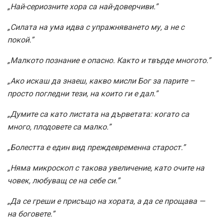
„Най-сериозните хора са най-доверчиви.”
„Силата на ума идва с упражняването му, а не с
покой.”
„Малкото познание е опасно. Както и твърде многото.”
„Ако искаш да знаеш, какво мисли Бог за парите –
просто погледни тези, на които ги е дал.”
„Думите са като листата на дърветата: когато са
много, плодовете са малко.”
„Болестта е един вид преждевременна старост.”
„Няма микроскоп с такова увеличение, като очите на
човек, любуващ се на себе си.”
„Да се греши е присъщо на хората, а да се прощава —
на боговете.”