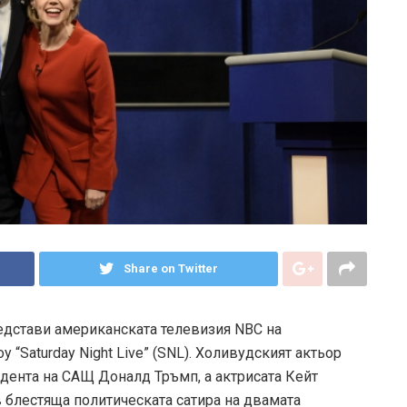
Share on Twitter
дстави американската телевизия NBC на
 “Saturday Night Live” (SNL). Холивудският актьор
дента на САЩ Доналд Тръмп, а актрисата Кейт
 блестяща политическата сатира на двамата