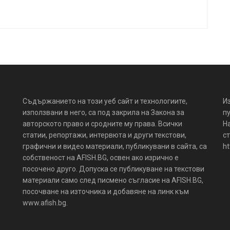
Съдържанието на този уеб сайт и технологиите,
И
използвани в него, са под закрила на Закона за
пу
авторското право и сродните му права. Всички
Н
статии, репортажи, интервюта и други текстови,
ст
графични и видео материали, публикувани в сайта, са
ht
собственост на AFISH.BG, освен ако изрично е
посочено друго. Допуска се публикуване на текстови
материали само след писмено съгласие на AFISH.BG,
посочване на източника и добавяне на линк към
www.afish.bg.