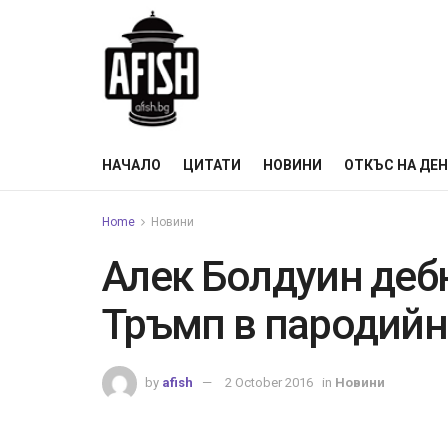
НАЧАЛО
ЦИТАТИ
НОВИНИ
ОТКЪС НА ДЕ
Home
Новини
Алек Болдуин деб
Тръмп в пародийн
by
afish
2 October 2016
in
Новини