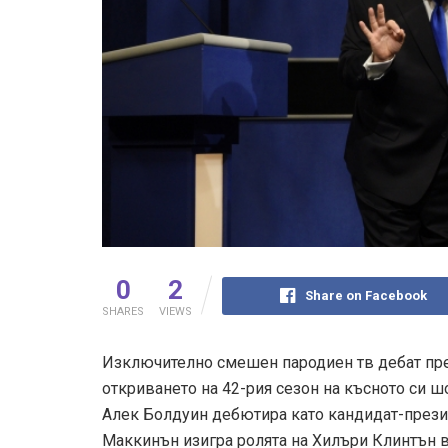
0
2
Share on Facebook
SHARES
VIEWS
Изключително смешен пародиен тв дебат пре
откриването на 42-рия сезон на късното си шоу
Алек Болдуин дебютира като кандидат-прези
Маккинън изигра ролята на Хилъри Клинтън в