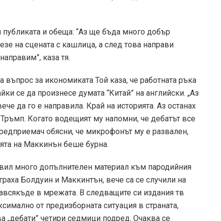
 публиката и обеща: “Аз ще бъда много добър
зе на сцената с кашлица, а след това направи
направим”, каза тя.
 въпрос за икономиката Той каза, че работната ръка
йки се да произнесе думата “Китай” на английски. „Аз
ече да го е направила.
Край на историята.
Аз останах
а Тръмп. Когато водещият му напомни, че дебатът все
предприемач обясни, че микрофонът му е развален,
ията на Маккинън беше бурна.
бавил много допълнителен материал към пародийния
граха Болдуин и Маккинтън, вече са се случили на
навсякъде в мрежата. В следващите си издания тв
симално от предизборната ситуация в страната,
а „дебати” четири седмици подред. Очаква се