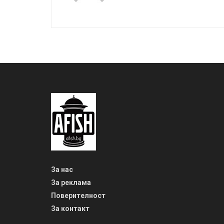
За нас
За реклама
Поверителност
За контакт