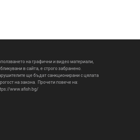
зползването на графични и видео материали,
бликувани в сайта, е строго забранено.
арушителите ще бъдат санкционирани с цялата
рогост на закона. Прочети повече на:
tps://www.afish.bg/