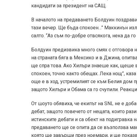
кандидати за президент на САЩ.
В началото на предаването Болдуин поздрави
тази вечер.
Ще бъда спокоен…” Маккинън изле
салто.
“Аз съм по-добре отвсякога, нека да го 
Болдуин предизвика много смях с отговора на
на страната бяга в Мексико и в Джина, опитва
ще спра това.
Ако Хилъри знаеше как, щеше в
спокоен, точно както обещах. Лека нощ”, каз
още е в ход, устремилият се към Белия дом 
защото Хилъри и Обама са го счупили. Реакц
От шоуто обявиха, че екипът на SNL не е до
дебат, защото повечето от нещата, които рази
истинските дебати и са обект на подигравка 
предаването ще се опита да се възползва мак
която ще завърши през ноември, и ще показв