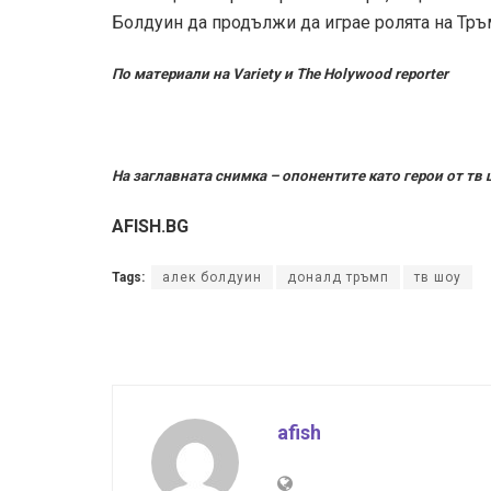
Болдуин да продължи да играе ролята на Тръ
По материали на Variety и The Holywood reporter
На заглавната снимка – опонентите като герои от тв 
AFISH.BG
Tags:
алек болдуин
доналд тръмп
тв шоу
afish