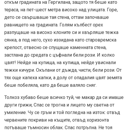
откъм градината на Гергилана, защото тя беше като
тераса, на пет-шест метра високо над улицата. Горе,
дето се свършваше тая стена, оттам започваше
равнището на градината. Голям кълбест орех
разпущаше на високо клоните си и хвърляше тежка
сянка, а под него, сухо иззидана като старовремска
крепост, отвесно се спущаше каменната стена,
застлана до средата с цъфнали бели рози. И колко
цвят! Нейде на купища, на купища, нейде увиснали
тежки кичури. Окъпани от дъжда, чисти, бели рози. От
тях още капеха капки, а долу от опадалия цвят земята
беше побеляла, като да беше валяло сняг.
Толкоз хубаво беше всичко туй, че макар да си имаше
други грижи, Спас се трогна и лицето му светна от
умиление. Чу се гръм и той погледна на изток: отвъд
червените покриви на къщите, отвъд хоризонта
потъваше тъмносин облак. Спас потръпна. Не тоя