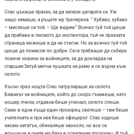
Спас цъкаше прахан, за да запали цигарата си. Уж
нищо нямаше, а ръцете му трепереха. ” Хубаво, хубаво
– мислеше си той. – Ще видим.” Всичко туй той щеше
да прибави в писмото до инспектора, тъй че празната
страница можеше и да не стигне. Но за всичко туй той
щеше да помисли по-добре. Сега трябваше да събере
повече новини за войниците, за да докладва на
старшия.Затуй метна пушката на рамо и се върна към
селото.
Късно през нощта Спас патрулираше из селото.
Бивакът на войниците, който до скоро гъмжеше, като
кошер пчели, отдавна беше утихнал, селото спеше.
Само в една къща един прозорец светеше – там беше
учителката и при нея беше офицерът. Спас ходеше
насам-нататък, обикаляше наоколо, но все се
връщаше и очите му бяха в осветения прозорец. И тъй