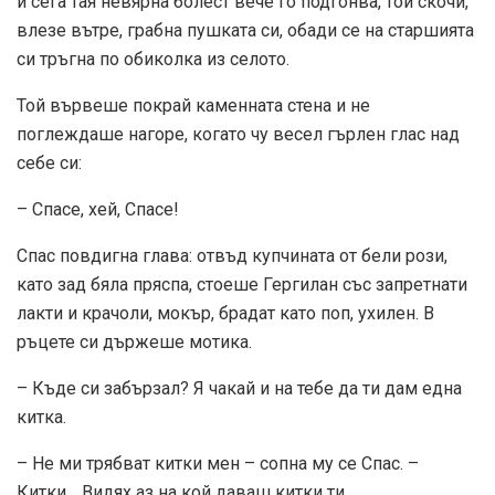
и сега тая невярна болест вече го подгонва, той скочи,
влезе вътре, грабна пушката си, обади се на старшията
си тръгна по обиколка из селото.
Той вървеше покрай каменната стена и не
поглеждаше нагоре, когато чу весел гърлен глас над
себе си:
– Спасе, хей, Спасе!
Спас повдигна глава: отвъд купчината от бели рози,
като зад бяла пряспа, стоеше Гергилан със запретнати
лакти и крачоли, мокър, брадат като поп, ухилен. В
ръцете си държеше мотика.
– Къде си забързал? Я чакай и на тебе да ти дам една
китка.
– Не ми трябват китки мен – сопна му се Спас. –
Китки… Видях аз на кой даваш китки ти…