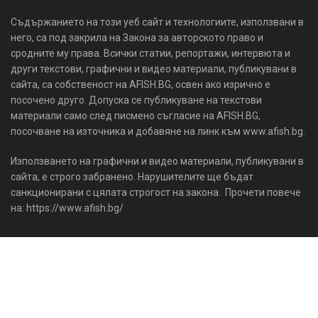
Съдържанието на този уеб сайт и технологиите, използвани в
него, са под закрила на Закона за авторското право и
сродните му права. Всички статии, репортажи, интервюта и
други текстови, графични и видео материали, публикувани в
сайта, са собственост на AFISH.BG, освен ако изрично е
посочено друго. Допуска се публикуване на текстови
материали само след писмено съгласие на AFISH.BG,
посочване на източника и добавяне на линк към www.afish.bg.
Използването на графични и видео материали, публикувани в
сайта, е строго забранено. Нарушителите ще бъдат
санкционирани с цялата строгост на закона. Прочети повече
на: https://www.afish.bg/