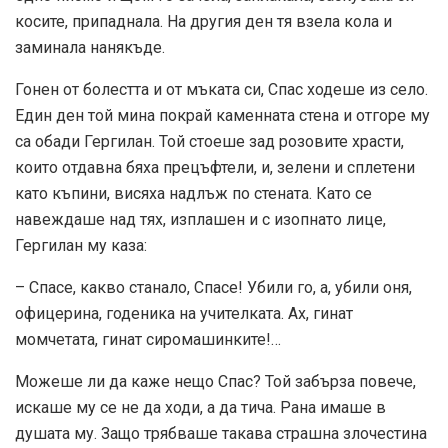
косите, припаднала. На другия ден тя взела кола и
заминала нанякъде.
Гонен от болестта и от мъката си, Спас ходеше из село.
Един ден той мина покрай каменната стена и отгоре му
са обади Гергилан. Той стоеше зад розовите храсти,
които отдавна бяха прецъфтели, и, зелени и сплетени
като къпини, висяха надлъж по стената. Като се
навеждаше над тях, изплашен и с изопнато лице,
Гергилан му каза:
– Спасе, какво станало, Спасе! Убили го, а, убили оня,
офицерина, годеника на учителката. Ах, гинат
момчетата, гинат сиромашинките!…
Можеше ли да каже нещо Спас? Той забърза повече,
искаше му се не да ходи, а да тича. Рана имаше в
душата му. Защо трябваше такава страшна злочестина