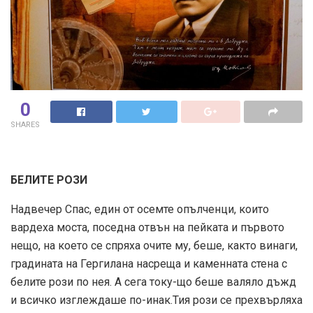
0
SHARES
БЕЛИТЕ РОЗИ
Надвечер Спас, един от осемте опълченци, които
вардеха моста, поседна отвън на пейката и първото
нещо, на което се спряха очите му, беше, както винаги,
градината на Гергилана насреща и каменната стена с
белите рози по нея. А сега току-що беше валяло дъжд
и всичко изглеждаше по-инак.Тия рози се прехвърляха