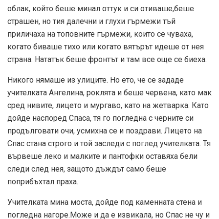
облак, който беше минал оттук и си отиваше,беше
страшен, но тия далечни и глухи гърмежи тъй
приличаха на топовните гърмежи, които се чуваха,
когато биваше тихо или когато вятърът идеше от нея
страна. Нататък беше фронтът и там все още се биеха.
Никого нямаше из улиците. Но ето, че се зададе
учителката Ангелина, роклята и беше червена, като мак
сред нивите, лицето и мургаво, като на жетварка. Като
дойде наспоред Спаса, тя го погледна с черните си
продълговати очи, усмихна се и поздрави. Лицето на
Спас стана строго и той заследи с поглед учителката. Тя
вървеше леко и малките и пантофки оставяха бели
следи след нея, защото дъждът само беше
поприбъхтал праха.
Учителката мина моста, дойде под каменната стена и
погледна нагоре.Може и да е извикала, но Спас не чу и