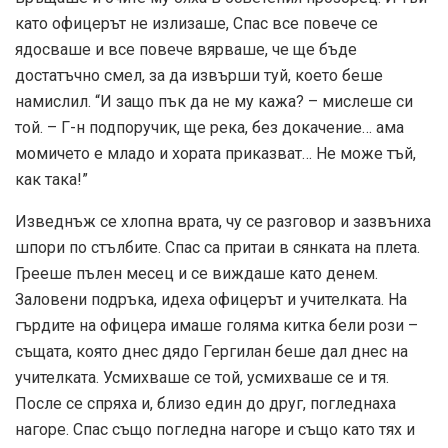
като офицерът не излизаше, Спас все повече се
ядосваше и все повече вярваше, че ще бъде
достатъчно смел, за да извърши туй, което беше
намислил. “И защо пък да не му кажа? – мислеше си
той. – Г-н подпоручик, ще река, без докачение… ама
момичето е младо и хората приказват… Не може тъй,
как така!”
Изведнъж се хлопна врата, чу се разговор и зазвъниха
шпори по стълбите. Спас са притаи в сянката на плета.
Грееше пълен месец и се виждаше като денем.
Заловени подръка, идеха офицерът и учителката. На
гърдите на офицера имаше голяма китка бели рози –
същата, която днес дядо Гергилан беше дал днес на
учителката. Усмихваше се той, усмихваше се и тя.
После се спряха и, близо един до друг, погледнаха
нагоре. Спас също погледна нагоре и също като тях и