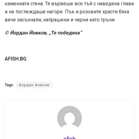
каменната стена. Тя вървеше все тъй с наведена глава
и не поглеждаше нагоре. Пък и розовите храсти бяха
вече засъхнали, напрашени и черни като тръни.
© Йордан Йовков, „Те победиха”
AFISH.BG
Tags:
йордан йовков
afish