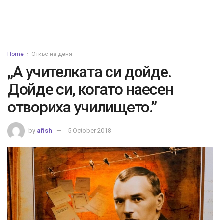
Home
Откъс на деня
„А учителката си дойде.
Дойде си, когато наесен
отвориха училището.”
by
afish
5 October 2018