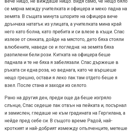
вече нищо, не виждаше нищо. Видя само, че нещо бяло
се мярна между учителката и офицера и меко падна на
земята. В същата минута шпорите на офицера вече
дрънчаха нататък из улицата, а учителката мина край
него като болна, като пребита и си влезе в къщи. Спас
излезе от сянката, дойде на мястото, дето бяха стояли
влюбените, наведе се и погледна: на земята бяха
разпилени бели рози. Китката на офицера беше
паднала и те не бяха я забелязали. Спас държеше в
ръката си една роза, но веднага, като че вършеше
нещо грешно, остави я леко пак там отдето беше я
взел. После стана и заходи из селото.
Рано на другия ден, преди още да беше изгряло
слънце, Спас седеше пак отвън на пейката и, посърнал
и замислен, гледаше не към градината на Гергилана, а
нейде пред себе си. В същото време Радой, най-
кроткият и най-добрият измежду опълченците, метеше