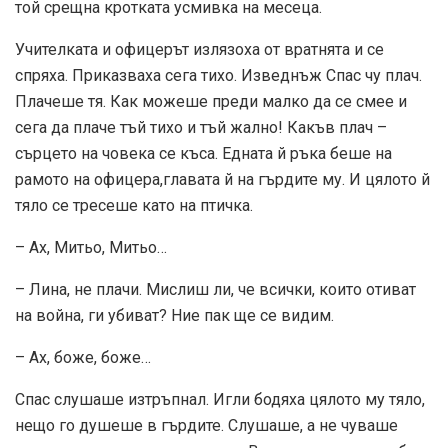
той срещна кротката усмивка на месеца.
Учителката и офицерът излязоха от вратнята и се
спряха. Приказваха сега тихо. Изведнъж Спас чу плач.
Плачеше тя. Как можеше преди малко да се смее и
сега да плаче тъй тихо и тъй жално! Какъв плач –
сърцето на човека се къса. Едната й ръка беше на
рамото на офицера,главата й на гърдите му. И цялото й
тяло се тресеше като на птичка.
– Ах, Митьо, Митьо…
– Лина, не плачи. Мислиш ли, че всички, които отиват
на война, ги убиват? Ние пак ще се видим.
– Ах, боже, боже…
Спас слушаше изтръпнал. Игли бодяха цялото му тяло,
нещо го душеше в гърдите. Слушаше, а не чуваше