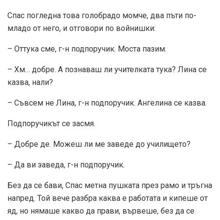
Спас погледна това голобрадо момче, два пъти по-
младо от него, и отговори по войнишки:
– Оттука сме, г-н подпоручик. Моста пазим.
– Хм… добре. А познаваш ли учителката тука? Лина се
казва, нали?
– Съвсем не Лина, г-н подпоручик. Ангелина се казва.
Подпоручикът се засмя.
– Добре де. Можеш ли ме заведе до училището?
– Да ви заведа, г-н подпоручик.
Без да се бави, Спас метна пушката през рамо и тръгна
напред. Той вече разбра каква е работата и кипеше от
яд, но нямаше какво да прави, вървеше, без да се