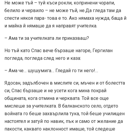
Не може тъй – туй къси рокли, копринени чорапи,
белило и червило – не може тъй, не.Да гледа там да
спести някоя пара- това е то. Ако нямаха нужда, баща й
и майка й нямаше да я направят учителка.
– Ама ти за учителката ли приказваш?
Но тъй като Спас вече бързаше нагоре, Гергилан
погледа, погледа след него и каза:
– Ама че… шушумига… Гледай го ти него!…
Ядосан, задълбочен в мислите си, мъчен и от болестта
си, Спас бързаше и не усети кога мина покрай
общината, кога отмина и черквата. Той все още
мислеше за учителката. В балканското село, отдето
войната го беше захвърлила тука, той беше училищен
настоятел и затуй по навик, пък и само от желание да
пакости, каквато наклонност имаше, той следеше