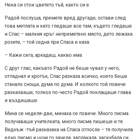
Нека си стои цветето тъй, както си е.
Радой послуша, премете вред другаде, остави след
това метлата и като гледаше все там, където гледаше
и Спас – малкия кръг непреметено място, дето лежаха
розите, – той седна при Спаса и каза:
– Кажи сега, аркадаш, какво има.
С друг глас, какъвто Радой не беше чувал у него,
отпаднал и кротък, Спас разказа всичко, което беше
станало снощи, дума по дума. И колкото той повече
разказваше, толкоз по-често Радой поклащаше глава
и въздишаше.
Мина се неделя-две, минаха се повече. Много писма
получаваше учителката, много писма пишеше и тя.
Веднъж -тъй разказаха на Спаса отпосле – тя получила
едно писмо и щом го зачела, заплакала, заскубала си