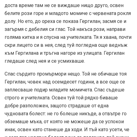
доста време там не се виждаше нищо друго, освен
белите рози горе и младото момиче с червената рокля
долу. Но ето, до ореха се показа Гергилан, засмя се и
загърмя с дебелия си глас. Той накъса рози, направи
голяма китка и я спусна на учителката. Тя я хвана, почти
скри лицето си в нея, след туй погледна още веднъж
към Гергилана и тръгна нагоре из улицата. Гергилан
гледаше след нея и се усмихваше.
Спас сърдито промърмори нещо. Той не обичаше тоя
Гергилан, човек над осемдесет години, а все още се
заплесваше подир младите момичета. Спас съдеше
строго и учителката. Освен туй той рядко биваше
добре разположен, защото страдаше от една
чудновата болест: не го болеше никъде, а отвътре го
обземаше мъка, от която не можеше да се успокои
инак, освен като станеше да ходи. И тъй като усети, че