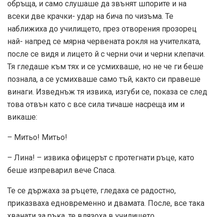
обръща, и само слушаше да звънят шпорите и на
всеки две крачки- удар на бича по чизъма. Те
наближиха до училището, през отворения прозорец
най- напред се мярна червената рокля на учителката,
после се видя и лицето й с черни очи и черни клепачи.
Тя гледаше към тях и се усмихваше, но не че ги беше
познала, а се усмихваше само тъй, както си правеше
винаги. Изведнъж тя извика, изгуби се, показа се след
това отвън като с все сила тичаше насреща им и
викаше:
– Митьо! Митьо!
– Лина! – извика офицерът с протегнати ръце, като
беше изпреварил вече Спаса.
Те се държаха за ръцете, гледаха се радостно,
приказваха едновременно и двамата. После, все така
хванати за ръка, те влязоха в училището.