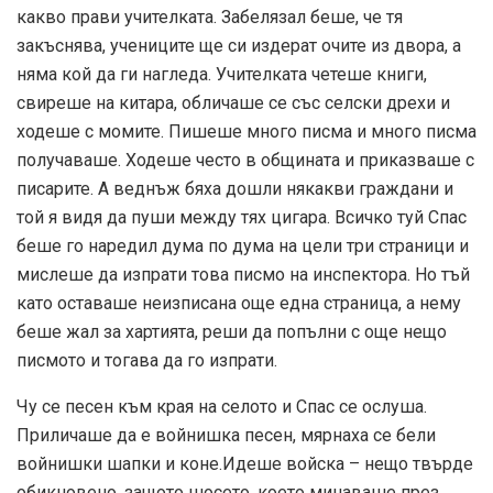
какво прави учителката. Забелязал беше, че тя
закъснява, учениците ще си издерат очите из двора, а
няма кой да ги нагледа. Учителката четеше книги,
свиреше на китара, обличаше се със селски дрехи и
ходеше с момите. Пишеше много писма и много писма
получаваше. Ходеше често в общината и приказваше с
писарите. А веднъж бяха дошли някакви граждани и
той я видя да пуши между тях цигара. Всичко туй Спас
беше го наредил дума по дума на цели три страници и
мислеше да изпрати това писмо на инспектора. Но тъй
като оставаше неизписана още една страница, а нему
беше жал за хартията, реши да попълни с още нещо
писмото и тогава да го изпрати.
Чу се песен към края на селото и Спас се ослуша.
Приличаше да е войнишка песен, мярнаха се бели
войнишки шапки и коне.Идеше войска – нещо твърде
обикновено, защото шосето, което минаваше през