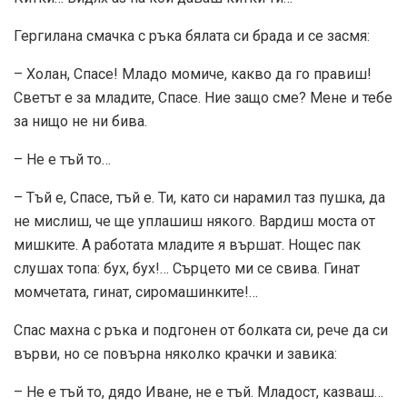
Гергилана смачка с ръка бялата си брада и се засмя:
– Холан, Спасе! Младо момиче, какво да го правиш!
Светът е за младите, Спасе. Ние защо сме? Мене и тебе
за нищо не ни бива.
– Не е тъй то…
– Тъй е, Спасе, тъй е. Ти, като си нарамил таз пушка, да
не мислиш, че ще уплашиш някого. Вардиш моста от
мишките. А работата младите я вършат. Нощес пак
слушах топа: бух, бух!… Сърцето ми се свива. Гинат
момчетата, гинат, сиромашинките!…
Спас махна с ръка и подгонен от болката си, рече да си
върви, но се повърна няколко крачки и завика:
– Не е тъй то, дядо Иване, не е тъй. Младост, казваш…