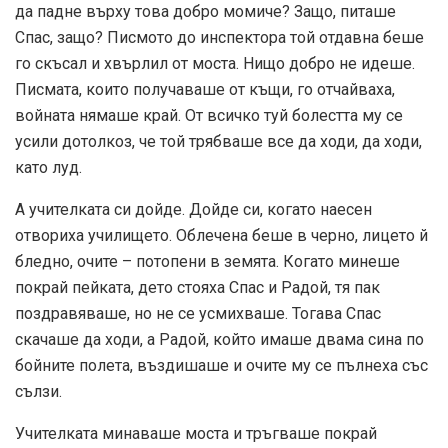
да падне върху това добро момиче? Защо, питаше
Спас, защо? Писмото до инспектора той отдавна беше
го скъсал и хвърлил от моста. Нищо добро не идеше.
Писмата, които получаваше от къщи, го отчайваха,
войната нямаше край. От всичко туй болестта му се
усили дотолкоз, че той трябваше все да ходи, да ходи,
като луд.
А учителката си дойде. Дойде си, когато наесен
отвориха училището. Облечена беше в черно, лицето й
бледно, очите – потопени в земята. Когато минеше
покрай пейката, дето стояха Спас и Радой, тя пак
поздравяваше, но не се усмихваше. Тогава Спас
скачаше да ходи, а Радой, който имаше двама сина по
бойните полета, въздишаше и очите му се пълнеха със
сълзи.
Учителката минаваше моста и тръгваше покрай