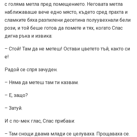
с голяма метла пред помещението. Неговата метла
наближаваше вече едно място, където сред прахта и
сламките бяха разпилени десетина полуувехнали бели
рози, и той беше готов да помете и тях, когато Спас
дигна ръка и извика:
– Стой! Там да не метеш! Остави цветето тъй, както си
е!
Радой се спря зачуден.
– Няма да метеш там ти казвам.
– Е, защо?
– Затуй.
И с по-мек глас, Спас прибави:
– Там снощи двама млади се целуваха. Прощаваха се.