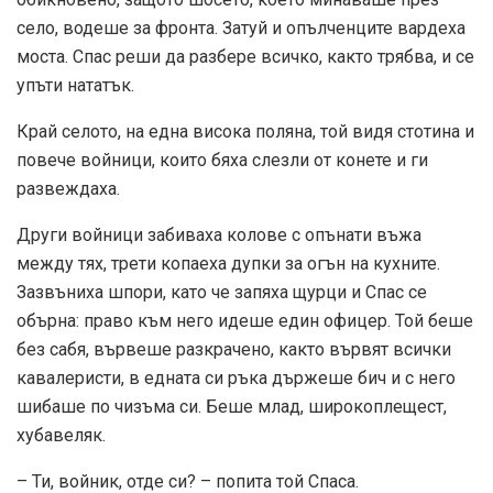
село, водеше за фронта. Затуй и опълченците вардеха
моста. Спас реши да разбере всичко, както трябва, и се
упъти нататък.
Край селото, на една висока поляна, той видя стотина и
повече войници, които бяха слезли от конете и ги
развеждаха.
Други войници забиваха колове с опънати въжа
между тях, трети копаеха дупки за огън на кухните.
Зазвъниха шпори, като че запяха щурци и Спас се
обърна: право към него идеше един офицер. Той беше
без сабя, вървеше разкрачено, както вървят всички
кавалеристи, в едната си ръка държеше бич и с него
шибаше по чизъма си. Беше млад, широкоплещест,
хубавеляк.
– Ти, войник, отде си? – попита той Спаса.