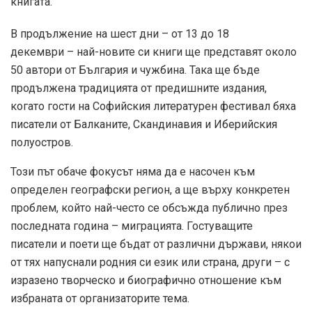
книгата.
В продължение на шест дни – от 13 до 18
декември – най-новите си книги ще представят около
50 автори от България и чужбина. Така ще бъде
продължена традицията от предишните издания,
когато гости на Софийския литературен фестивал бяха
писатели от Балканите, Скандинавия и Иберийския
полуостров.
Този път обаче фокусът няма да е насочен към
определен географски регион, а ще върху конкретен
проблем, който най-често се обсъжда публично през
последната година – миграцията. Гостуващите
писатели и поети ще бъдат от различни държави, някои
от тях напуснали родния си език или страна, други – с
изразено творческо и биографично отношение към
избраната от организаторите тема.