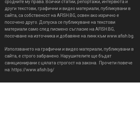
сродните му права. Всички статии, репортажи, интервюта и
други текстови, графични и видео материали, публикувани в
сайта, са собственост на AFISH.BG, освен ако изрично е
посочено друго. Допуска се публикуване на текстови
материали само след писмено съгласие на AFISH.BG,
посочване на източника и добавяне на линк към www.afish.bg.
Използването на графични и видео материали, публикувани в
сайта, е строго забранено. Нарушителите ще бъдат
санкционирани с цялата строгост на закона. Прочети повече
на: https://www.afish.bg/