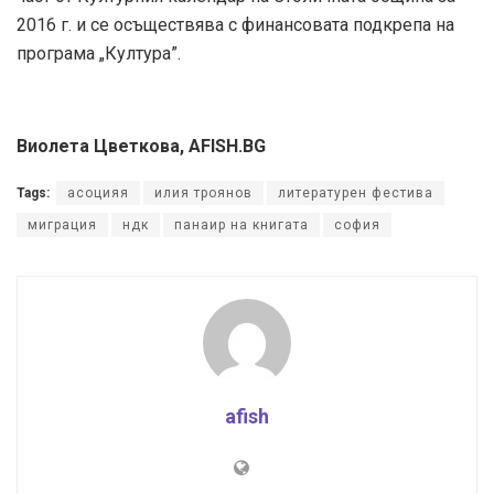
2016 г. и се осъществява с финансовата подкрепа на
програма „Култура”.
Виолета Цветкова, AFISH.BG
Tags:
асоцияя
илия троянов
литературен фестива
миграция
ндк
панаир на книгата
софия
afish