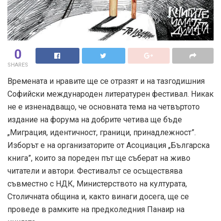
0
SHARES
Времената и нравите ще се отразят и на тазгодишния
Софийски международен литературен фестивал. Никак
не е изненадващо, че основната тема на четвъртото
издание на форума на добрите четива ще бъде
„Миграция, идентичност, граници, принадлежност”.
Изборът е на организаторите от Асоциация „Българска
книга”, които за пореден път ще съберат на живо
читатели и автори. Фестивалът се осъществява
съвместно с НДК, Министерството на културата,
Столичната община и, както винаги досега, ще се
проведе в рамките на предколедния Панаир на