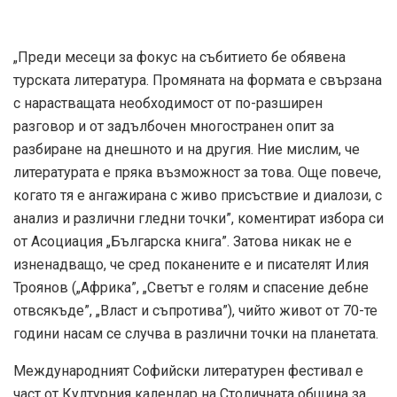
„Преди месеци за фокус на събитието бе обявена
турската литература. Промяната на формата е свързана
с нарастващата необходимост от по-разширен
разговор и от задълбочен многостранен опит за
разбиране на днешното и на другия. Ние мислим, че
литературата е пряка възможност за това. Още повече,
когато тя е ангажирана с живо присъствие и диалози, с
анализ и различни гледни точки”, коментират избора си
от Асоциация „Българска книга”. Затова никак не е
изненадващо, че сред поканените е и писателят Илия
Троянов („Африка”, „Светът е голям и спасение дебне
отвсякъде”, „Власт и съпротива”), чийто живот от 70-те
години насам се случва в различни точки на планетата.
Международният Софийски литературен фестивал е
част от Културния календар на Столичната община за