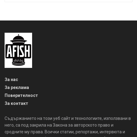
сродните му права. Всички статии, репортажи, интервюта и
други текстови, графични и видео материали, публикувани в
сайта, са собственост на AFISH.BG, освен ако изрично е
посочено друго. Допуска се публикуване на текстови
материали само след писмено съгласие на AFISH.BG,
посочване на източника и добавяне на линк към www.afish.bg.
Използването на графични и видео материали, публикувани в
сайта, е строго забранено. Нарушителите ще бъдат
санкционирани с цялата строгост на закона. Прочети повече
на: https://www.afish.bg/