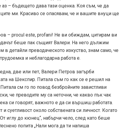
е аз – бъдещето дава тази оценка. Коя съм, че да
ците ми. Красиво се опасявам, че и вашите внуци ще
ов – procul este, profani! Не ви обиждам, цитирам ви
одачът беше пак същият Валери. На него дължим
м в детайли преводаческото изкуство, знам само, че
 трудоемка и неблагодарна работа е.
 една, две или пет, Валери Петров загърби
жата на Шекспир. Питала съм го как се е решил на
. Питала см го по повод безбройните завистливи
ки, че преводите му са неточни, че какво пък чак
нека си говорят, важното е да си вършиш работата.
т и суетливост около собствената си личност. Когато
От иглу до кюнец“, набърчи чело, след като беше
теснено попита „Нали мога да ти напиша