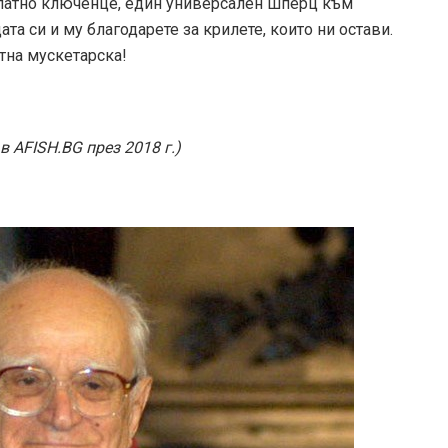
златно ключенце, един универсален шперц към
ата си и му благодарете за крилете, които ни остави.
тна мускетарска!
в AFISH.BG през 2018 г.)