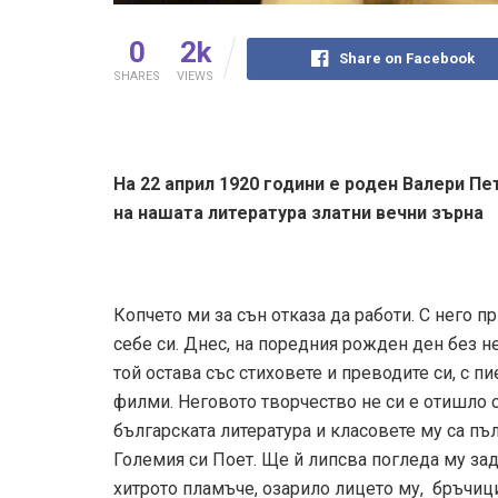
0
2k
Share on Facebook
SHARES
VIEWS
На 22 април 1920 години е роден Валери Пе
на нашата литература златни вечни зърна
Копчето ми за сън отказа да работи. С него пр
себе си. Днес, на поредния рожден ден без не
той остава със стиховете и преводите си, с п
филми. Неговото творчество не си е отишло с 
българската литература и класовете му са пъ
Големия си Поет. Ще й липсва погледа му зад
хитрото пламъче, озарило лицето му, бръчиц