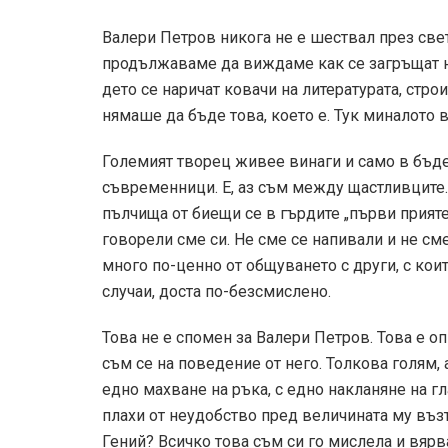
Валери Петров никога не е шествал през свет
продължаваме да виждаме как се загръщат не
дето се наричат ковачи на литературата, стро
нямаше да бъде това, което е. Тук миналото 
Големият творец живее винаги и само в бъде
съвременници. Е, аз съм между щастливците.
пълчища от биещи се в гърдите „първи приятел
говорели сме си. Не сме се напивали и не сме
много по-ценно от общуването с други, с кои
случаи, доста по-безсмислено.
Това не е спомен за Валери Петров. Това е о
съм се на поведение от него. Толкова голям
едно махване на ръка, с едно накланяне на гл
плахи от неудобство пред величината му възт
Гений? Всичко това съм си го мислела и вярва