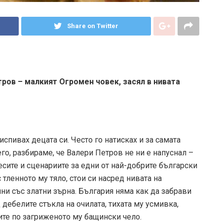
Share on Twitter
тров – малкият Огромен човек, засял в нивата
испивах децата си. Често го натисках и за самата
го, разбираме, че Валери Петров не ни е напуснал –
иесите и сценариите за едни от най-добрите български
тленното му тяло, стои си насред нивата на
лни със златни зърна. България няма как да забрави
 дебелите стъкла на очилата, тихата му усмивка,
ите по загриженото му бащински чело.