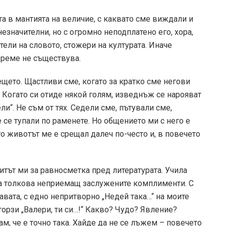
а в мантията на величие, с каквато сме виждали и
значителни, но с огромно неподплатено его, хора,
ители на словото, стожери на културата. Иначе
време не съществува.
щето. Щастливи сме, когато за кратко сме негови
 Когато си отиде някой голям, изведнъж се нарояват
и“. Не съм от тях. Седели сме, пътували сме,
 се тупали по раменете. Но общението ми с него е
то животът ме е срещал далеч по-често и, в повечето
питът ми за равносметка пред литературата. Учила
, а толкова неприемащ заслужените комплименти. С
авата, с едно непритворно „Недей така…“ на моите
орзи „Валери, ти си…!“ Какво? Чудо? Явление?
м, че е точно така. Хайде да не се лъжем – повечето