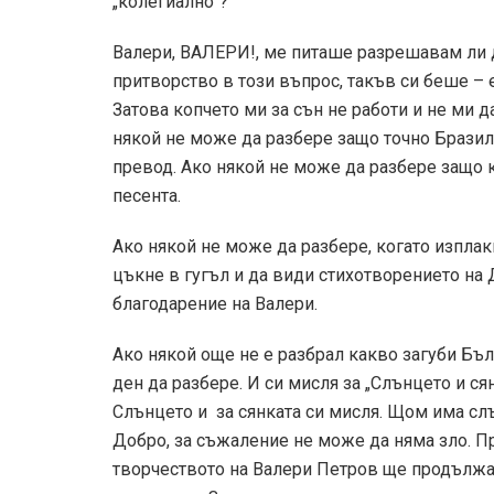
„колегиално“?
Валери, ВАЛЕРИ!, ме питаше разрешавам ли д
притворство в този въпрос, такъв си беше – е
Затова копчето ми за сън не работи и не ми д
някой не може да разбере защо точно Бразили
превод. Ако някой не може да разбере защо к
песента.
Ако някой не може да разбере, когато изплак
цъкне в гугъл и да види стихотворението на 
благодарение на Валери.
Ако някой още не е разбрал какво загуби Бъл
ден да разбере. И си мисля за „Слънцето и сян
Слънцето и за сянката си мисля. Щом има с
Добро, за съжаление не може да няма зло. П
творчеството на Валери Петров ще продължава