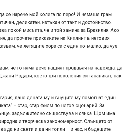
а се нарече мой колега по перо! И нямаше грам
тичен, деликатен, изтъкан от такт и достойнство.
ава покой мисълта, че и той замина за Бразилия. Ако
я, да прочете приказките на Киплинг в неговия
азвам, че летящите хора са с един по-малко, да чуе
вам, че го няма вече нашият продавач на надежда, да
Джани Родари, което три поколения си тананикат, пак
гария, дано децата му и внуците му помогнат един
ката“ – стар, стар филм по негов сценарий. За
лънце, задължително съществува и сянка. Щом има
риродна и творческа закономерност. Слънцето от
 да ни свети и да ни топли – и нас, и бъдещите