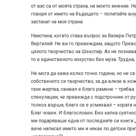
от вас са от моята страна, на моето мнение. Н
говоря от името на бъдещето – попитайте вну
застанат на моя страна.
Наистина, когато става въпрос за Валери Петр
Вергилий. Не ви го превеждам, защото Прев
цялото творчество на Шекспир. Аз не познава
то е единственото изкуство без муза. Трудна,
Не мога да кажа колко точно години, но не са
собственото си творчество, за да влезе в ко
тази жертва, свивал е благо рамене – трябва
спекулации, че превежда с подстрочник от рус
толкоз върши, благо се е усмихвал – хората 
Благ човек. И благословен. Без капка суетнос
ми подаряваше една от последните си книги „
вече написал името ми и някак по детски при