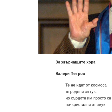
За хвърчащите хора
Валери Петров
Те не идат от космоса,
те родени са тук,
но сърцата им просто са
по-кристални от звук.