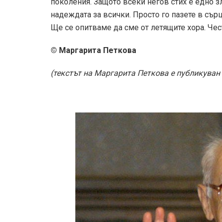
поколения. Защото всеки негов стих е едно 
надеждата за всички. Просто го пазете в сърц
Ще се опитваме да сме от летящите хора. Чес
©
Маргарита Петкова
(текстът на Маргарита Петкова е публикуван 