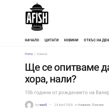
НАЧАЛО
ЦИТАТИ
НОВИНИ
ОТКЪС НА ДЕ
Home
Новини
Ще се опитваме д
хора, нали?
106 години от рождението на Вале
by
vasil
24 April 2026
in
Новини
,
Поезия