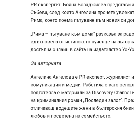
PR експертът Бояна Бозаджиева представи а
Събева, след което Ангелина прочете увлекат
Рима, което поема пътуване към новия си до
„Рима – пътуване към дома“ разказва за радо
вдъхновена от истинското кученце на авторка
достъпна онлайн в сайта на издателство Yo-Y
За авторката
Ангелина Ангелова е PR експерт, журналист и
комуникации и медии. Работила е като репорте
подготвяла е материали за Discovery Channel 
на криминалния роман „Последен залог“. През
отличаващ водещите жени в българския бизнес
любов и посветена на семейството.