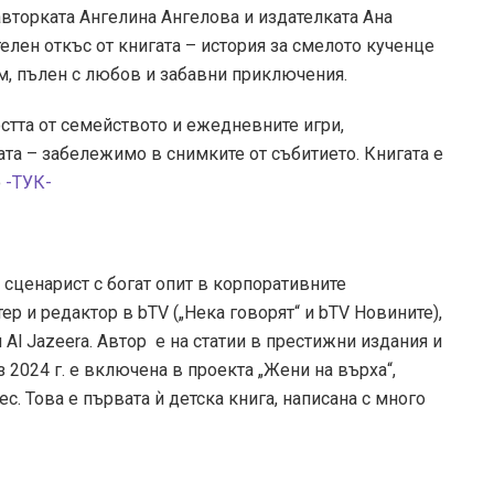
вторката Ангелина Ангелова и издателката Ана
елен откъс от книгата – история за смелото кученце
м, пълен с любов и забавни приключения.
стта от семейството и ежедневните игри,
та – забележимо в снимките от събитието. Книгата е
o
-ТУК-
 сценарист с богат опит в корпоративните
р и редактор в bTV („Нека говорят“ и bTV Новините),
и Al Jazeera. Автор е на статии в престижни издания и
 2024 г. е включена в проекта „Жени на върха“,
. Това е първата ѝ детска книга, написана с много