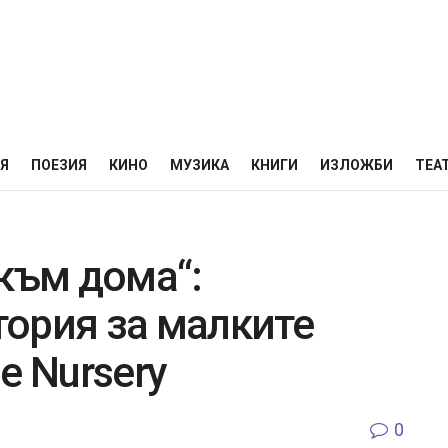
НЯ
ПОЕЗИЯ
КИНО
МУЗИКА
КНИГИ
ИЗЛОЖБИ
ТЕА
към дома“:
ория за малките
le Nursery
0