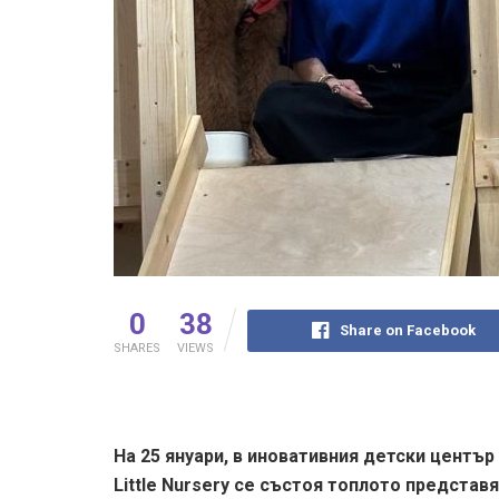
0
38
Share on Facebook
SHARES
VIEWS
На 25 януари, в иновативния детски център
Little Nursery се състоя топлото представя