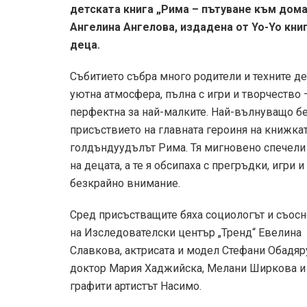
детската книга „Рима – пътуване към дома
Ангелина Ангелова, издадена от Yo-Yo книг
деца.
Събитието събра много родители и техните де
уютна атмосфера, пълна с игри и творчество 
перфектна за най-малките. Най-вълнуващо б
присъствието на главната героиня на книжкат
голдъндуудълът Рима. Тя мигновено спечели
на децата, а те я обсипаха с прегръдки, игри и
безкрайно внимание.
Сред присъстващите бяха социологът и съос
на Изследователски център „Тренд“ Евелина
Славкова, актрисата и модел Стефани Обадяр
доктор Мария Хаджийска, Мелани Ширкова и
графити артистът Насимо.