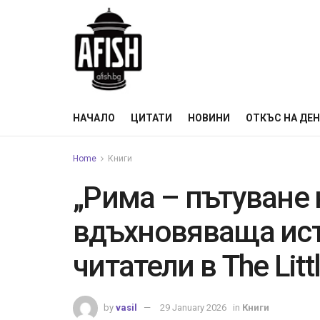
НАЧАЛО
ЦИТАТИ
НОВИНИ
ОТКЪС НА ДЕ
Home
Книги
„Рима – пътуване 
вдъхновяваща ист
читатели в The Litt
by
vasil
29 January 2026
in
Книги