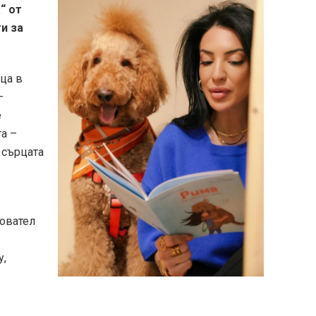
“ от
и за
ца в
–
е
а –
 сърцата
новател
у,