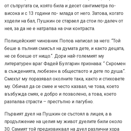
от съпругата си, която била и десет сантиметра по-
висока и с 13 години по- млада от него. Затова, когато
ходели на бал, Пушкин се стараел да стои по-далеч от
нея, за да не е натрапва на очи контраста.
Полицейският чиновник Попов написал за него: “Той
беше в пълния смисъл на думата дете, и както децата,
не се боеше от нищо.“. Дори най-големият му
литературен враг Фадей Булгарин признава: “ Скромен
в съжденията, любезен в обществото и дете по душа.“.
Смехът му поразявал околните така, както и стиховете
му. Обичал да се смее и често казвал, че това, което
възбужда смях, е добро и позволено, а това, което
разпалва страсти – престъпно и пагубно.
Първият дуел на Пушкин се състоял в лицея, а в
продължение на целия му живот дуелите били около
30. Самият той предизвиквал на дуел различни хора