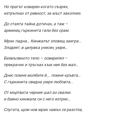
Но прагът коварен когато съзрях,
изтръпнах от ревност, за мъст закопнях.
До стаята тайна дотичах, а там –
арменец гъркинята гали без срам.
Мрак падна… Кинжалът зловещ заигра…
Злодеят, в целувка унесен, умря…
Безмълвното тяло – освирепял –
прекрачих и тръгнах към нея без жал…
Днес помня молбите й…. помня кръвта…
С гъркинята свидна умря любовта…
От мъртвата черния шал аз свалих
и бавно кинжала си с него изтрих…
Слугата, щом нов мрак навън се разстла,