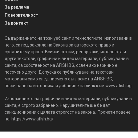
За реклама
Поверителност
За контакт
Съдържанието на този уеб сайт и технологиите, използвани в
него, са под закрила на Закона за авторското право и
сродните му права. Всички статии, репортажи, интервюта и
други текстови, графични и видео материали, публикувани в
сайта, са собственост на AFISH.BG, освен ако изрично е
посочено друго. Допуска се публикуване на текстови
материали само след писмено съгласие на AFISH.BG,
посочване на източника и добавяне на линк към www.afish.bg.
Използването на графични и видео материали, публикувани в
сайта, е строго забранено. Нарушителите ще бъдат
санкционирани с цялата строгост на закона. Прочети повече
на: https://www.afish.bg/