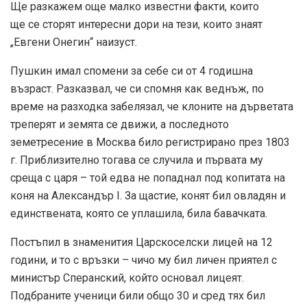
Ще разкажем още малко известни факти, които
ще се сторят интересни дори на тези, които знаят
„Евгени Онегин“ наизуст.
Пушкин имал спомени за себе си от 4 годишна
възраст. Разказвал, че си спомня как веднъж, по
време на разходка забелязал, че клоните на дърветата
треперят и земята се движи, а последното
земетресение в Москва било регистрирано през 1803
г. Приблизително тогава се случила и първата му
среща с царя – той едва не попаднал под копитата на
коня на Александър I. За щастие, конят бил овладян и
единствената, която се уплашила, била бавачката.
Постъпил в знаменития Царскоселски лицей на 12
години, и то с връзки – чичо му бил личен приятел с
министър Сперанский, който основал лицеят.
Подбраните ученици били общо 30 и сред тях бил