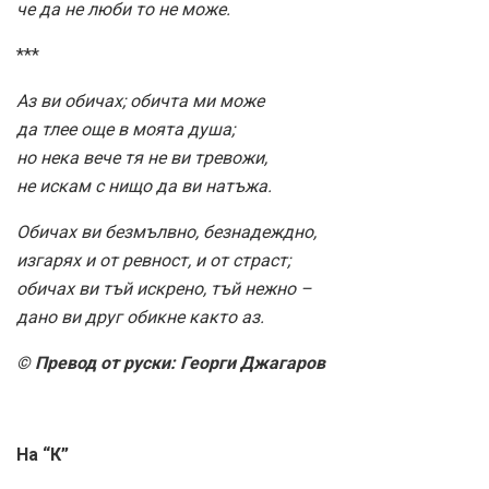
че да не люби то не може.
***
Аз ви обичах; обичта ми може
да тлее още в моята душа;
но нека вече тя не ви тревожи,
не искам с нищо да ви натъжа.
Обичах ви безмълвно, безнадеждно,
изгарях и от ревност, и от страст;
обичах ви тъй искрено, тъй нежно –
дано ви друг обикне както аз.
© Превод от руски: Георги Джагаров
На “К”