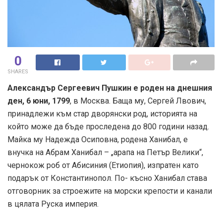
0
SHARES
Александър Сергеевич Пушкин е роден на днешния
ден, 6 юни, 1799
, в Москва. Баща му, Сергей Лвович,
принадлежи към стар дворянски род, историята на
който може да бъде проследена до 800 години назад.
Майка му Надежда Осиповна, родена Ханибал, е
внучка на Абрам Ханибал – „арапа на Петър Велики“,
чернокож роб от Абисиния (Етиопия), изпратен като
подарък от Константинопол. По- късно Ханибал става
отговорник за строежите на морски крепости и канали
в цялата Руска империя.