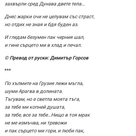
захвърли сред Дунава двете тела…
Днес жарки очи не целувам със страст,
но отдих не зная и бдя буден аз.
И гледам безумен пак черния шал,
и гине сърцето ми в хлад и печал.
© Превод от руски: Димитър Горсов
***
По хълмите на Грузия лежи мъгла,
шуми Арагва в долината.
Тъгувам, но е светла моята тъга,
за тебе ми копней душата,
за тебе, все за тебе…Нищо в тоя мрак
не ме измъчва, ни тревожи
и пак сърцето ми гори, и люби пак,