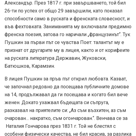
Александър. През 1817 г. при завършването, той бил
26-ти по успех от общо 29 завършили, като показал
способности само в руската и френската словесност, и
във фехтовката. Заниманията му включвали предимно
френска поезия, затова го наричали „французинът“. Тук
Пушкин за първи път се чувства Поет: талантът му е
признат от другарите му в лицея, както и от корифеите
на руската литература Державин, Жуковски,
Батюшков, Карамзин.
В лицея Пушкин за пръв път открил любовта. Казват,
че започнал редовно да посещава публичните домове
на 14, продължавал да ги посещава и когато бил вече
женен. Докато ухажвал бъдещата си съпруга,
разказвал на приятелите си: „Аз съм възхитен, аз съм
очарован… накратко, съм огончарован.“. Венчава се за
Наталия Гончарова през 1831 г. Той не блестял с
особени физически качества, не бил красив, за разлика