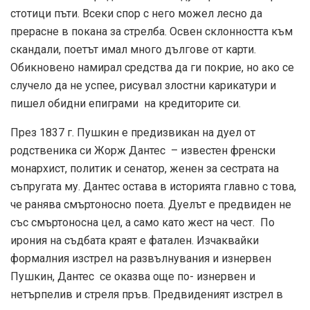
стотици пъти. Всеки спор с него можел лесно да
прерасне в покана за стрелба. Освен склонността към
скандали, поетът имал много дългове от карти.
Обикновено намирал средства да ги покрие, но ако се
случело да не успее, рисувал злостни карикатури и
пишел обидни епиграми на кредиторите си.
През 1837 г. Пушкин е предизвикан на дуел от
родственика си Жорж Дантес – известен френски
монархист, политик и сенатор, женен за сестрата на
съпругата му. Дантес остава в историята главно с това,
че ранява смъртоносно поета. Дуелът е предвиден не
със смъртоносна цел, а само като жест на чест. По
ирония на съдбата краят е фатален. Изчаквайки
формалния изстрел на развълнувания и изнервен
Пушкин, Дантес се оказва още по- изнервен и
нетърпелив и стреля пръв. Предвиденият изстрел в