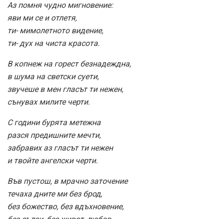
Аз помня чудно мигновение:
яви ми се и отлетя,
ти- мимолетното видение,
ти- дух на чиста красота.
В копнеж на горест безнадеждна,
в шума на светски суети,
звучеше в мен гласът ти нежен,
сънувах милите черти.
С години бурята метежна
разся предишните мечти,
забравих аз гласът ти нежен
и твойте ангелски черти.
Във пустош, в мрачно заточение
течаха дните ми без брод,
без божество, без вдъхновение,