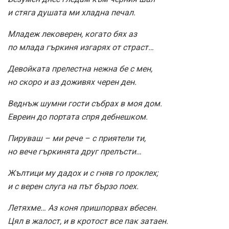
и стяга душата ми хладна печал.
Младеж лековерен, когато бях аз
по млада гъркиня изгарях от страст…
Девойката прелестна нежна бе с мен,
но скоро и аз доживях черен ден.
Веднъж шумни гости събрах в моя дом.
Евреин до портата спря дебнешком.
Пируваш – ми рече – с приятели ти,
но вече гъркинята друг прелъсти…
Жълтици му дадох и с гняв го проклех;
и с верен слуга на път бързо поех.
Летяхме… Аз коня пришпорвах вбесен.
Цял в жалост, и в кротост все пак затаен.