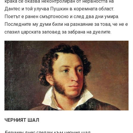
крака се оказва неконтролиран от нервността на
Дантес и той улучва Пушкин в коремната област.
Поетът е ранен смъртоносно и след два дни умира.
Последните му думи били на разкаяние за това, че не е
спазил царската заповед за забрана на дуелите.
ЧЕРНИЯТ ШАЛ
Безумен днес гледам към черния шал