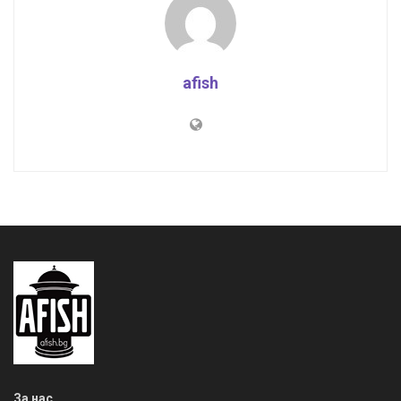
afish
За нас