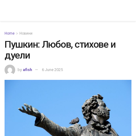
Home
Новини
Пушкин: Любов, стихове и
дуели
by
afish
6 June 2025