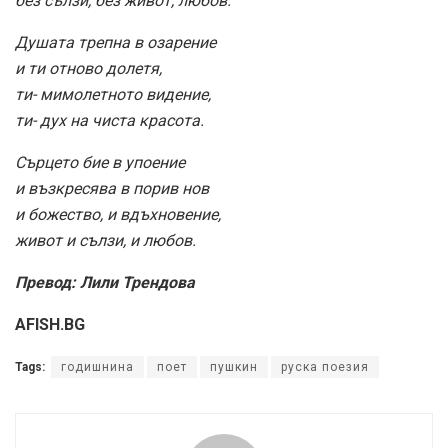
без сълзи, без живот, любов.
Душата трепна в озарение
и ти отново долетя,
ти- мимолетното видение,
ти- дух на чиста красота.
Сърцето бие в упоение
и възкресява в порив нов
и божество, и вдъхновение,
живот и сълзи, и любов.
Превод: Лили Трендова
AFISH.BG
Tags:
годишнина
поет
пушкин
руска поезия