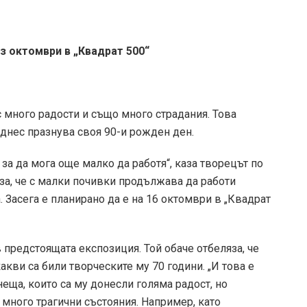
з октомври в „Квадрат 500“
 много радости и също много страдания. Това
 днес празнува своя 90-и рожден ден.
за да мога още малко да работя“, каза творецът по
за, че с малки почивки продължава да работи
 Засега е планирано да е на 16 октомври в „Квадрат
 предстоящата експозиция. Той обаче отбеляза, че
акви са били творческите му 70 години. „И това е
неща, които са му донесли голяма радост, но
 много трагични състояния. Например, като