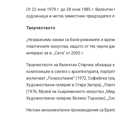
От 22 юни 1979 г. до 28 юни 1985 г. Валентин
художници и негов заместник-председател от 
Творчеството
„Независимо какви са били режимите и времен
пластичните изкуства, защото от тях черпи да
интервю за в. „Сега“ от 2005 г.
Творчеството на Валентин Старчев обхваща к
композиции в синтез с архитектурата, портре
включват „Покръстване“ (1972, Софийска град
Художествена галерия в Стара Загора), „Пиета
(1976, Музей на съвременното изкуство „Мидъ
Художествена галерия, Велико Търново), „Скок“
Негови монументални произведения са Братск