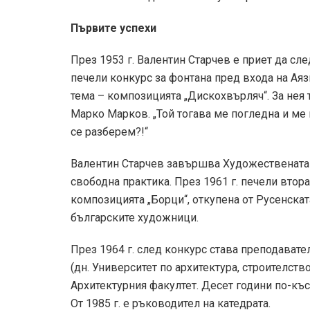
Първите успехи
През 1953 г. Валентин Старчев е приет да сл
печели конкурс за фонтана пред входа на Аяз
тема – композицията „Дискохвърляч“. За нея 
Марко Марков. „Той тогава ме погледна и ме п
се разберем?!“
Валентин Старчев завършва Художествената а
свободна практика. През 1961 г. печели вто
композицията „Борци“, откупена от Русенската
българските художници.
През 1964 г. след конкурс става преподавате
(дн. Университет по архитектура, строителств
Архитектурния факултет. Десет години по-късн
От 1985 г. е ръководител на катедрата.