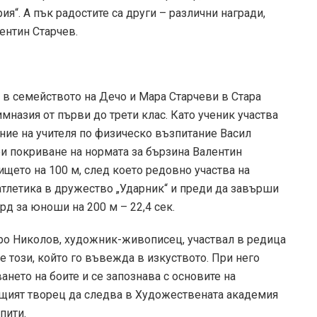
я“. А пък радостите са други – различни награди,
ентин Старчев.
. в семейството на Дечо и Мара Старчеви в Стара
мназия от първи до трети клас. Като ученик участва
ние на учителя по физическо възпитание Васил
ри покриване на нормата за бързина Валентин
ището на 100 м, след което редовно участва на
 атлетика в дружество „Ударник“ и преди да завърши
д за юноши на 200 м – 22,4 сек.
про Николов, художник-живописец, участвал в редица
е този, който го въвежда в изкуството. При него
ането на боите и се запознава с основите на
щият творец да следва в Художествената академия
пити.