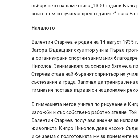
събарянето на паметника „1300 години Българи
които съм получавал през годините“, каза Вал
Началото
Валентин Старчев e роден на 14 август 1935 г
Загора. Бъдещият скулптор учи в Първа проги
в организирани спортни занимания благодаре
Николов. Заниманията са основно бягане, а п
Старчев става най-бързият спринтьор на учил
състезания в града. Започва да тренира лека
гимназия поставя първия си национален рекор
В гимназията негов учител по рисуване е Ки
изложби и със собствено работно ателие. Той 
Валентин Старчев получава знания за използв
живописта. Кипро Николов дава насоки бъде
и се заема с подготовката му за приемните из