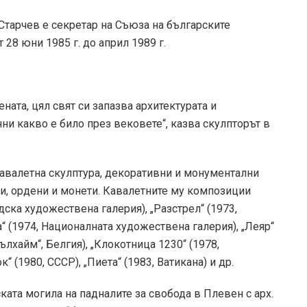
 Старчев е секретар на Съюза на българските
28 юни 1985 г. до април 1989 г.
ата, цял свят си запазва архитектурата и
нни какво е било през вековете“, казва скулпторът в
авалетна скулптура, декоративни и монументални
ти, ордени и монети. Кавалетните му композиции
ска художествена галерия), „Разстрел“ (1973,
“ (1974, Националната художествена галерия), „Леяр“
лхайм“, Белгия), „Клокотница 1230“ (1978,
 (1980, СССР), „Пиета“ (1983, Ватикана) и др.
ата могила на падналите за свобода в Плевен с арх.