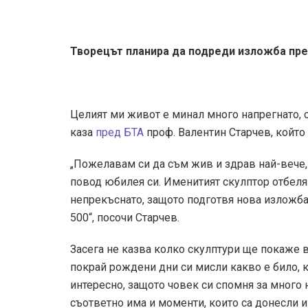
Творецът планира да подреди изложба пре
Целият ми живот е минал много напрегнато, с
каза
пред БТА
проф. Валентин Старчев, който
„Пожелавам си да съм жив и здрав най-вече, 
повод юбилея си. Именитият скулптор отбеля
непрекъснато, защото подготвя нова изложба.
500“, посочи Старчев.
Засега не казва колко скулптури ще покаже в
покрай рождени дни си мисли какво е било, к
интересно, защото човек си спомня за много 
съответно има и моменти, които са донесли и