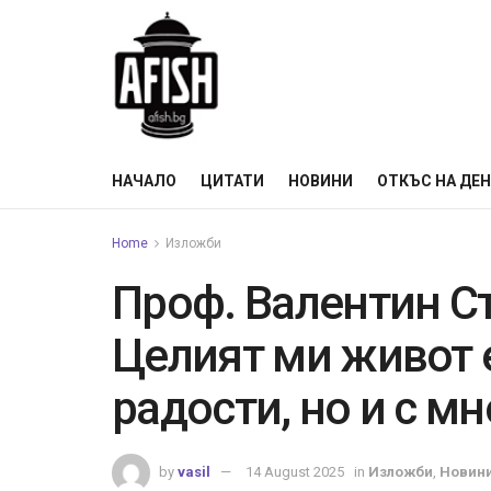
НАЧАЛО
ЦИТАТИ
НОВИНИ
ОТКЪС НА ДЕ
Home
Изложби
Проф. Валентин Ста
Целият ми живот 
радости, но и с м
by
vasil
14 August 2025
in
Изложби
,
Новин