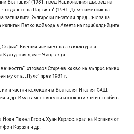
ини България“ (1981, пред Националния дворец на
 „Раждането на Партията“ (1981, Дом-паметник на
на загиналите български писатели пред Съюза на
а капитан Петко войвода в Алеята на гарибалдийците
„София“, Висшия институт по архитектура и
и Културния дом – Чипровци.
 вечността“, отговаря Старчев какво на въпрос какво
н му от в. „Пулс“ през 1981 г.
ии и частни колекции в България, Италия, САЩ,
рия и др. Има самостоятелни и колективни изложби в
 Йоан Павел Втори, Хуан Карлос, крал на Испания от
т фон Караян и др.