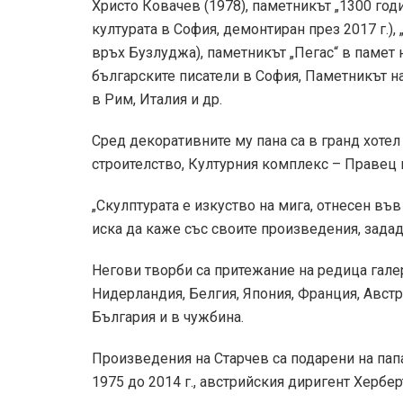
Христо Ковачев (1978), паметникът „1300 год
културата в София, демонтиран през 2017 г.),
връх Бузлуджа), паметникът „Пегас“ в памет 
българските писатели в София, Паметникът н
в Рим, Италия и др.
Сред декоративните му пана са в гранд хотел 
строителство, Културния комплекс – Правец 
„Скулптурата е изкуство на мига, отнесен във
иска да каже със своите произведения, зададе
Негови творби са притежание на редица галер
Нидерландия, Белгия, Япония, Франция, Авст
България и в чужбина.
Произведения на Старчев са подарени на папа
1975 до 2014 г., австрийския диригент Хербер