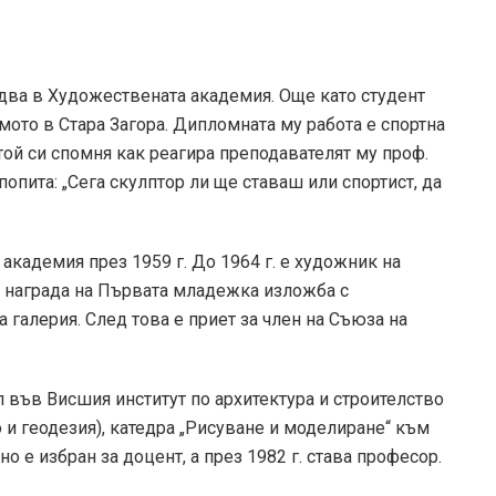
едва в Художествената академия. Още като студент
мото в Стара Загора. Дипломната му работа е спортна
той си спомня как реагира преподавателят му проф.
опита: „Сега скулптор ли ще ставаш или спортист, да
кадемия през 1959 г. До 1964 г. е художник на
ра награда на Първата младежка изложба с
 галерия. След това е приет за член на Съюза на
л във Висшия институт по архитектура и строителство
о и геодезия), катедра „Рисуване и моделиране“ към
о е избран за доцент, а през 1982 г. става професор.