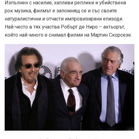
Изпълнен с насилие, хапливи реплики и убийствена
рок музика, филмът е запомнящ се и със своите
натуралистични и отчасти импровизирани епизоди.
Най-често в тях участва Робърт де Ниро – актьорът,
който най-много е снимал филми на Мартин Скорсезе.