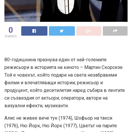
0
SHARES
80-годишнина празнува един от най-големите
режисьори в историята на киното – Мартин Скорсезе.
Той е човекът, който подари на света незабравими
филми и впечатляващи истории; режисьор и
продуцент, който десетилетия наред събира в лентите
си съзвездия от актьори, оператори, автори на
визуални ефекти, музиканти.
Алис не живее вече тук (1974), Шофьор на такси
(1976), Ню Йорк, Ню Йорк (1977), Цветът на парите