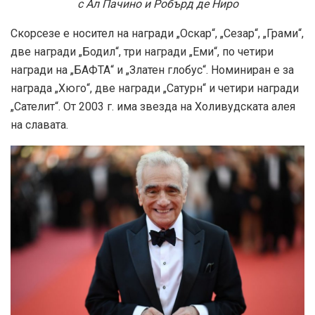
с Ал Пачино и Робърд де Ниро
Скорсезе е носител на награди „Оскар“, „Сезар“, „Грами“,
две награди „Бодил“, три награди „Еми“, по четири
награди на „БАФТА“ и „Златен глобус“. Номиниран е за
награда „Хюго“, две награди „Сатурн“ и четири награди
„Сателит“. От 2003 г. има звезда на Холивудската алея
на славата.