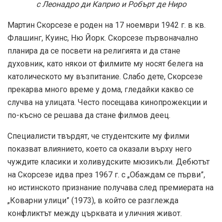
с Леонадро ди Каприо и Робърт де Ниро
Мартин Скорсезе е роден на 17 ноември 1942 г. в кв.
Флашинг, Куинс, Ню Йорк. Скорсезе първоначално
планира да се посвети на религията и да стане
духовник, като някои от филмите му носят белега на
католическото му възпитание. Слабо дете, Скорсезе
прекарва много време у дома, гледайки какво се
случва на улицата. Често посещава кинопрожекции и
по-късно се решава да стане филмов деец.
Специалисти твърдят, че студентските му филми
показват влиянието, което са оказали върху него
чуждите класики и холивудските мюзикъли. Дебютът
на Скорсезе идва през 1967 г. с „Обаждам се първи”,
но истинското признание получава след премиерата на
„Коварни улици” (1973), в който се разглежда
конфликтът между църквата и уличния живот.