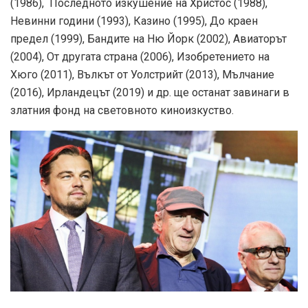
(1986), Последното изкушение на Христос (1988),
Невинни години (1993), Казино (1995), До краен
предел (1999), Бандите на Ню Йорк (2002), Авиаторът
(2004), От другата страна (2006), Изобретението на
Хюго (2011), Вълкът от Уолстрийт (2013), Мълчание
(2016), Ирландецът (2019) и др. ще останат завинаги в
златния фонд на световното киноизкуство.