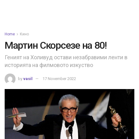
Home
Кино
Мартин Скорсезе на 80!
Геният на Холивуд остави незабравими ленти в
историята на филмовото изкуство
by
vasil
17 November 2022