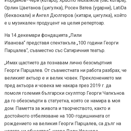
Йорgанов-Чери (kuтapu), Xpucmo Мuxaлkoв (бас kuтарa),
Орлин Цветанов (цигулка), Росен Ватев (уgаpни), LatiDa
(беквокали) и Ангел Дюлгеров (китари, цигулка), който
e u музикален продуцент на целия репертоар.
На 14 декември фондацията „Лили
Иванова“ представя спектакъла „100 години Георги
Парцалев“, съвместно със Сатиричния театър.
„Имах щастието да познавам лично безсмъртния
Георги Парцалев. От съвместната ни работа разбрах, че
великият актьор е и велик човек. Преклонението ми
пред актьора и човека ме накара през 2019 г. да
помоля големия български скулптор Георги Чапкънов
да го обезсмърти в статуетка, която се намира в моя
дом. Паметта за живота и творчеството, както и
достойното отбелязване на 100-годишнината от
рождението на великия Георги Парцалев, са дълг на