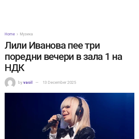
Home
Музика
Лили Иванова пее три
поредни вечери в зала 1 на
НДК
by
vasil
13 December 2025