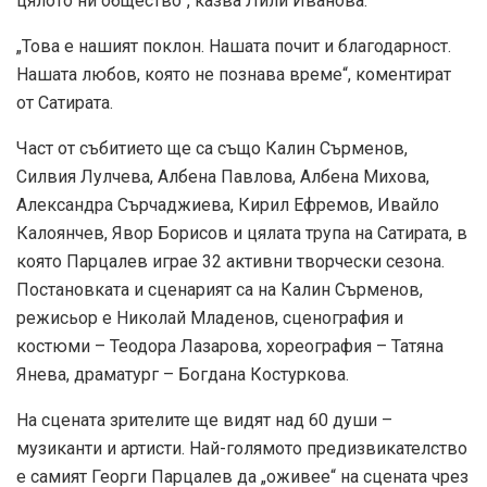
цялото ни общество“, казва Лили Иванова.
„Това е нашият поклон. Нашата почит и благодарност.
Нашата любов, която не познава време“, коментират
от Сатирата.
Част от събитието ще са също Калин Сърменов,
Силвия Лулчева, Албена Павлова, Албена Михова,
Александра Сърчаджиева, Кирил Ефремов, Ивайло
Калоянчев, Явор Борисов и цялата трупа на Сатирата, в
която Парцалев играе 32 активни творчески сезона.
Постановката и сценарият са на Калин Сърменов,
режисьор е Николай Младенов, сценография и
костюми – Теодора Лазарова, хореография – Татяна
Янева, драматург – Богдана Костуркова.
На сцената зрителите ще видят над 60 души –
музиканти и артисти. Най-голямото предизвикателство
е самият Георги Парцалев да „оживее“ на сцената чрез