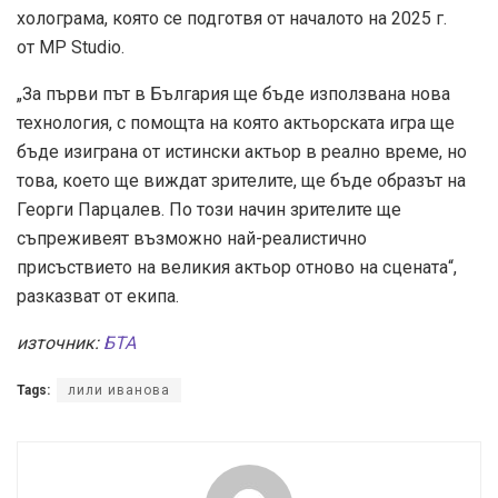
холограма, която се подготвя от началото на 2025 г.
от МР Studio.
„За първи път в България ще бъде използвана нова
технология, с помощта на която актьорската игра ще
бъде изиграна от истински актьор в реално време, но
това, което ще виждат зрителите, ще бъде образът на
Георги Парцалев. По този начин зрителите ще
съпреживеят възможно най-реалистично
присъствието на великия актьор отново на сцената“,
разказват от екипа.
източник:
БТА
Tags:
лили иванова