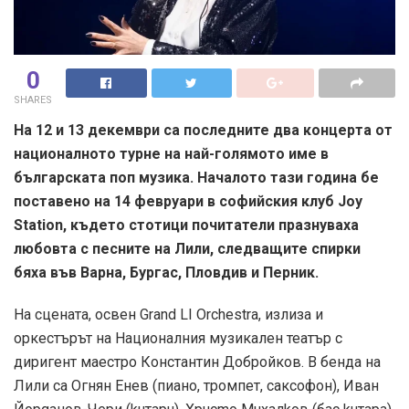
0
SHARES
На 12 и 13 декември са последните два концерта от
националното турне на най-голямото име в
българската поп музика. Началото тази година бе
поставено на 14 февруари в софийския клуб Joy
Station, където стотици почитатели празнуваха
любовта с песните на Лили, следващите спирки
бяха във Варна, Бургас, Пловдив и Перник.
На сцената, освен Grand LI Orchestra, излиза и
оркестърът на Националния музикален театър с
диригент маестро Константин Добройков. В бенда на
Лили са Огнян Енев (пиано, тромпет, саксофон), Иван