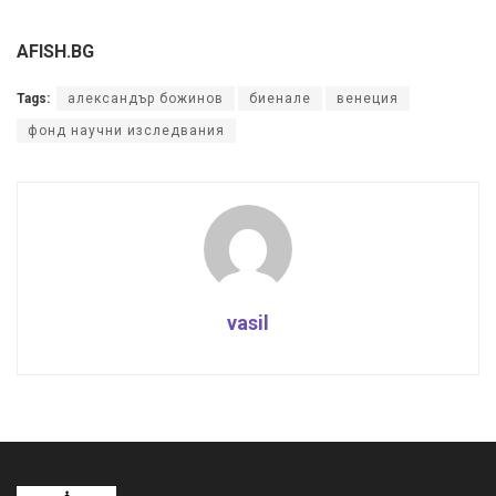
AFISH.BG
Tags:
александър божинов
биенале
венеция
фонд научни изследвания
vasil