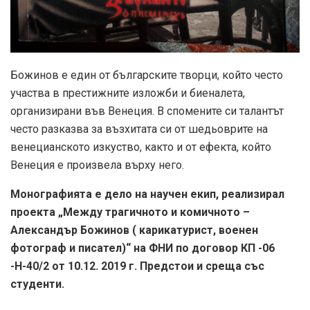
Божинов е един от българските творци, който често
участва в престижните изложби и биеналета,
организирани във Венеция. В спомените си талантът
често разказва за възхитата си от шедьоврите на
венецианското изкуство, както и от ефекта, който
Венеция е произвела върху него.
Монографията е дело на научен екип, реализирал
проекта „Между трагичното и комичното –
Александър Божинов ( карикатурист, военен
фотограф и писател)“ на ФНИ по договор КП -06
-Н-40/2 от 10.12. 2019 г. Предстои и среща със
студенти.