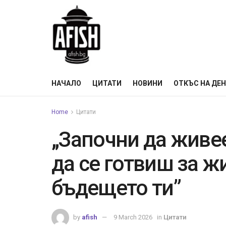
НАЧАЛО
ЦИТАТИ
НОВИНИ
ОТКЪС НА ДЕ
Home
Цитати
„Започни да живее
да се готвиш за жи
бъдещето ти”
by
afish
9 March 2026
in
Цитати