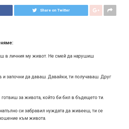
Share on Twitter
еняме:
сиш в личния му живот. Не смей да нарушиш
и започни да даваш. Давайки, ти получаваш. Друг
 готвиш за живота, който би бил в бъдещето ти.
е напълно си забравил нуждата да живееш, ти се
тношение към живота.