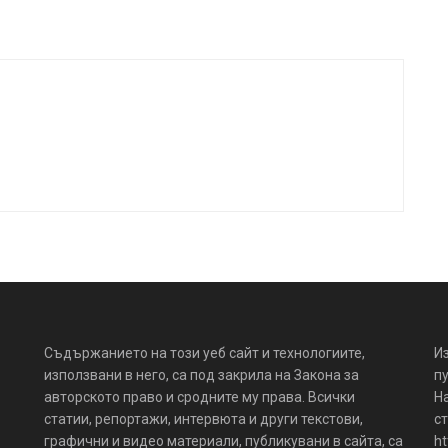
Съдържанието на този уеб сайт и технологиите,
И
използвани в него, са под закрила на Закона за
пу
авторското право и сродните му права. Всички
Н
статии, репортажи, интервюта и други текстови,
ст
графични и видео материали, публикувани в сайта, са
ht