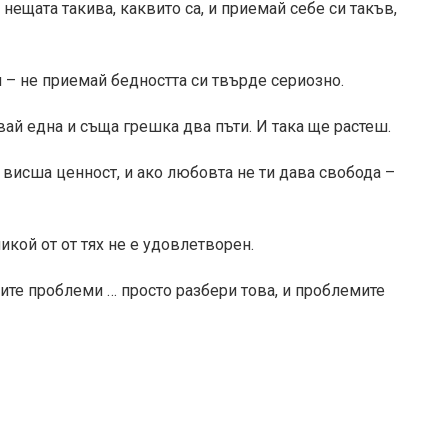
нещата такива, каквито са, и приемай себе си такъв,
ен – не приемай бедността си твърде сериозно.
ай една и съща грешка два пъти. И така ще растеш.
 висша ценност, и ако любовта не ти дава свобода –
никой от от тях не е удовлетворен.
ите проблеми … просто разбери това, и проблемите