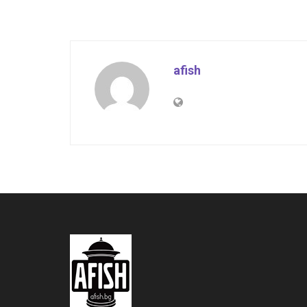
afish