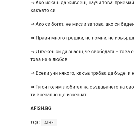
⇒ Ако искаш да живееш, научи това: приемай 
какъвто си.
⇒ Ако си богат, не мисли за това, ако си бед
⇒ Прави много грешки, но помни: не извършв
⇒ Длъжен си да знаеш, че свободата – това е
това не е любов.
⇒ Всеки учи някого, какъв трябва да бъде, и 
⇒ Ти си голям любител на създаването на сво
ти внезапно ще изчезнат.
AFISH.BG
Tags:
дзен