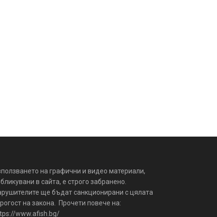
зползването на графични и видео материали,
бликувани в сайта, е строго забранено.
арушителите ще бъдат санкционирани с цялата
рогост на закона. Прочети повече на:
tps://www.afish.bg/