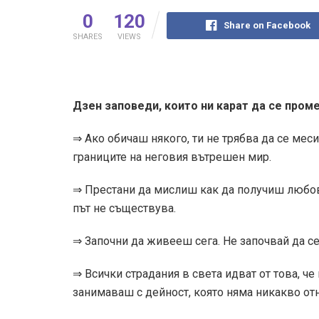
0
120
Share on Facebook
SHARES
VIEWS
Дзен заповеди, които ни карат да се пром
⇒ Ако обичаш някого, ти не трябва да се ме
границите на неговия вътрешен мир.
⇒ Престани да мислиш как да получиш любов 
път не съществува.
⇒ Започни да живееш сега. Не започвай да се
⇒ Всички страдания в света идват от това, ч
занимаваш с дейност, която няма никакво о