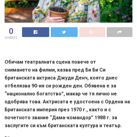
0
SHARES
Обичам театралната сцена повече от
снимането на филми, казва пред Би Би Си
британската актриса Джуди Денч, която днес
отбелязва 90-ия си рожден ден. Обявена е за
“национално богатство”, макар че тя лично не
одобрява това. Актрисата е удостоена с Ордена на
Британската империя през 1970 г., както и с
почетното звание “Дама-командор” 1988 г. за
заслугите си към британската култура и театър.