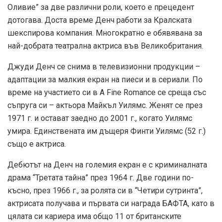
Оливие” за две различни роли, което е прецедент
дотогава. Доста време Денч работи за Кралската
шекспирова компания. Многократно е обявявана за
най-добрата театрална актриса във Великобритания.
Джуди Денч се снима в телевизионни продукции –
адаптации за малкия екран на пиеси и в сериали. По
време на участието си в A Fine Romance се среща със
съпруга си – актьора Майкъл Уилямс. Женят се през
1971 г. и остават заедно до 2001 г., когато Уилямс
умира. Единствената им дъщеря Финти Уилямс (52 г.)
също е актриса.
Дебютът на Денч на големия екран е с криминалната
драма “Третата тайна” през 1964 г. Две години по-
късно, през 1966 г., за ролята си в “Четири сутринта”,
актрисата получава и първата си награда БАФТА, като в
цялата си кариера има общо 11 от британските