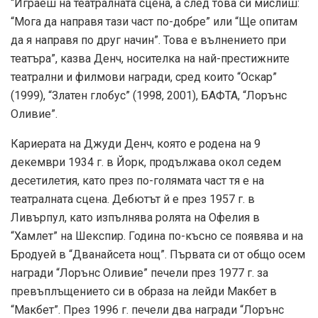
“Играеш на театралната сцена, а след това си мислиш:
“Мога да направя тази част по-добре” или “Ще опитам
да я направя по друг начин”. Това е вълнението при
театъра”, казва Денч, носителка на най-престижните
театрални и филмови награди, сред които “Оскар”
(1999), “Златен глобус” (1998, 2001), БАФТА, “Лорънс
Оливие”.
Кариерата на Джуди Денч, която е родена на 9
декември 1934 г. в Йорк, продължава окол седем
десетилетия, като през по-голямата част тя е на
театралната сцена. Дебютът й е през 1957 г. в
Ливърпул, като изпълнява ролята на Офелия в
“Хамлет” на Шекспир. Година по-късно се появява и на
Бродуей в “Дванайсета нощ”. Първата си от общо осем
награди “Лорънс Оливие” печели през 1977 г. за
превъплъщението си в образа на лейди Макбет в
“Макбет”. През 1996 г. печели два награди “Лорънс