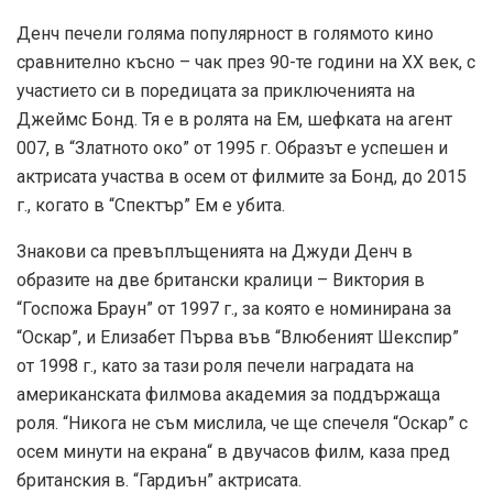
Денч печели голяма популярност в голямото кино
сравнително късно – чак през 90-те години на ХХ век, с
участието си в поредицата за приключенията на
Джеймс Бонд. Тя е в ролята на Ем, шефката на агент
007, в “Златното око” от 1995 г. Образът е успешен и
актрисата участва в осем от филмите за Бонд, до 2015
г., когато в “Спектър” Ем е убита.
Знакови са превъплъщенията на Джуди Денч в
образите на две британски кралици – Виктория в
“Госпожа Браун” от 1997 г., за която е номинирана за
“Оскар”, и Елизабет Първа във “Влюбеният Шекспир”
от 1998 г., като за тази роля печели наградата на
американската филмова академия за поддържаща
роля. “Никога не съм мислила, че ще спечеля “Оскар” с
осем минути на екрана“ в двучасов филм, каза пред
британския в. “Гардиън” актрисата.