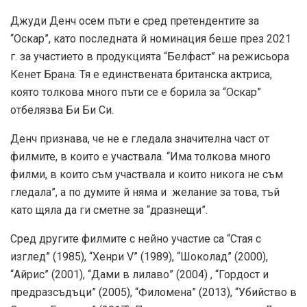
Джуди Денч осем пъти е сред претендентите за
“Оскар”, като последната й номинация беше през 2021
г. за участието в продукцията “Белфаст” на режисьора
Кенет Брана. Тя е единствената британска актриса,
която толкова много пъти се е борила за “Оскар”
отбелязва Би Би Си.
Денч признава, че не е гледала значителна част от
филмите, в които е участвала. “Има толкова много
филми, в които съм участвала и които никога не съм
гледала”, а по думите й няма и желание за това, тъй
като щяла да ги сметне за “дразнещи”.
Сред другите филмите с нейно участие са “Стая с
изглед” (1985), “Хенри V” (1989), “Шоколад” (2000),
“Айрис” (2001), “Дами в лилаво” (2004) , “Гордост и
предразсъдъци” (2005), “Филомена” (2013), “Убийство в