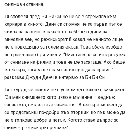
филмови отличия.
Тя споделя пред Би Би Си, че не се е стремяла към
кариера в киното. Денч си спомня, че за първи път се
явила на кастинг в началото на 60-те години на
миналия век, но режисьорът й казал, че нейното лице
не е подходящо за големия екран. Това обаче изобщо
не притеснило британката. “Наистина не се интересувах
от снимане на филми и това не ме засягаше. Ако беше
в театъра, тогава не знам какво щях да направя…”,
разказва Джуди Денч в интервю за Би Би Си.
Тя твърди, че никога не е успяла да свикне с камерата.
“За мен снимането като цяло е мъчение – веднъж
заснетото, остава така завинаги… В театъра можеш да
се представиш по-добре във вторник, но пък може да
не е толкова добре в петък. Когато става въпрос за
филм – режисьорът решава”.