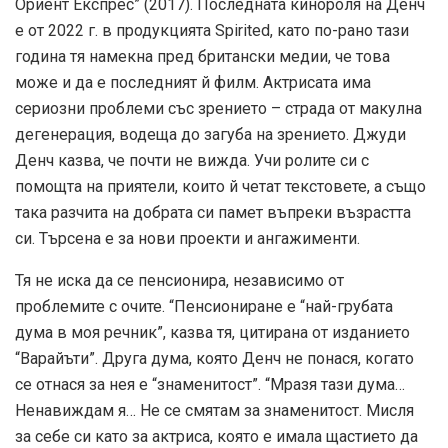
Ориент Експрес” (2017). Последната кинороля на Денч
е от 2022 г. в продукцията Spirited, като по-рано тази
година тя намекна пред британски медии, че това
може и да е последният й филм. Актрисата има
сериозни проблеми със зрението – страда от макулна
дегенерация, водеща до загуба на зрението. Джуди
Денч казва, че почти не вижда. Учи ролите си с
помощта на приятели, които й четат текстовете, а също
така разчита на добрата си памет въпреки възрастта
си. Търсена е за нови проекти и ангажименти.
Тя не иска да се пенсионира, независимо от
проблемите с очите. “Пенсиониране е “най-грубата
дума в моя речник”, казва тя, цитирана от изданието
“Варайъти”. Друга дума, която Денч не понася, когато
се отнася за нея е “знаменитост”. “Мразя тази дума…
Ненавиждам я… Не се смятам за знаменитост. Мисля
за себе си като за актриса, която е имала щастието да