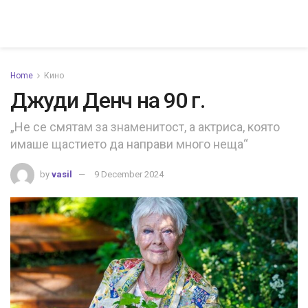
Home
Кино
Джуди Денч на 90 г.
„Не се смятам за знаменитост, а актриса, която
имаше щастието да направи много неща“
by
vasil
9 December 2024