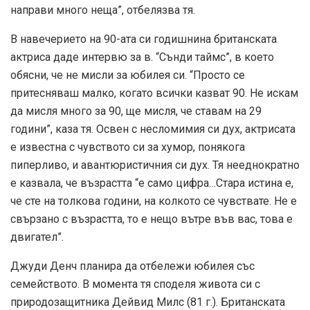
направи много неща”, отбелязва тя.
В навечерието на 90-ата си годишнина британската
актриса даде интервю за в. “Сънди таймс”, в което
обясни, че не мисли за юбилея си. “Просто се
притесняваш малко, когато всички казват 90. Не искам
да мисля много за 90, ще мисля, че ставам на 29
години”, каза тя. Освен с несломимия си дух, актрисата
е известна с чувството си за хумор, понякога
пиперливо, и авантюристичния си дух. Тя нееднократно
е казвала, че възрастта “е само цифра…Стара истина е,
че сте на толкова години, на колкото се чувствате. Не е
свързано с възрастта, то е нещо вътре във вас, това е
двигател”.
Джуди Денч планира да отбележи юбилея със
семейството. В момента тя споделя живота си с
природозащитника Дейвид Милс (81 г.). Британската