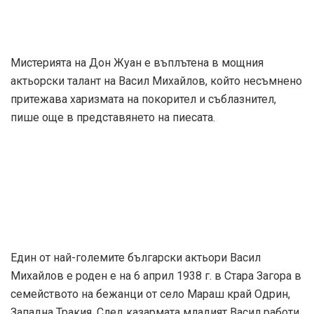
Мистерията на Дон Жуан е въплътена в мощния
актьорски талант на Васил Михайлов, който несъмнено
притежава харизмата на покорител и съблазнител,
пише още в представянето на пиесата.
Един от най-големите български актьори Васил
Михайлов е роден е на 6 април 1938 г. в Стара Загора в
семейството на бежанци от село Мараш край Одрин,
Западна Тракия. След казармата младият Васил работи