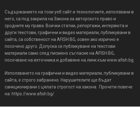
Съдържанието на този уеб сайт и технологиите, използвани в
него, са под закрила на Закона за авторското право и
сродните му права. Всички статии, репортажи, интервюта и
други текстови, графични и видео материали, публикувани в
сайта, са собственост на AFISH.BG, освен ако изрично е
посочено друго. Допуска се публикуване на текстови
материали само след писмено съгласие на AFISH.BG,
посочване на източника и добавяне на линк към www.afish.bg.
Използването на графични и видео материали, публикувани в
сайта, е строго забранено. Нарушителите ще бъдат
санкционирани с цялата строгост на закона. Прочети повече
на: https://www.afish.bg/