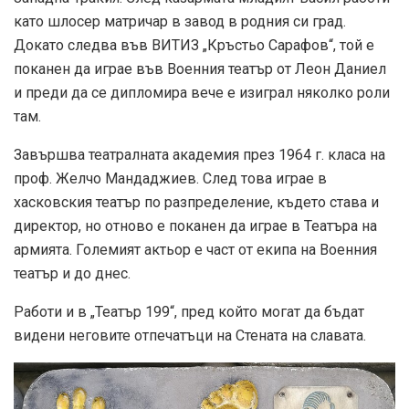
като шлосер матричар в завод в родния си град.
Докато следва във ВИТИЗ „Кръстьо Сарафов“, той е
поканен да играе във Военния театър от Леон Даниел
и преди да се дипломира вече е изиграл няколко роли
там.
Завършва театралната академия през 1964 г. класа на
проф. Желчо Мандаджиев. След това играе в
хасковския театър по разпределение, където става и
директор, но отново е поканен да играе в Театъра на
армията. Големият актьор е част от екипа на Военния
театър и до днес.
Работи и в „Театър 199“, пред който могат да бъдат
видени неговите отпечатъци на Стената на славата.