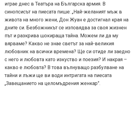
играе днес в Театъра на Българска армия. В
синопсисът на пиесата пише: „Най-желаният мъж в
живота на много жени, Дон Жуан е достигнал края на
дните си. Безбожникът се изповядва за своя жизнен
път и разкрива шокираща тайна. Можем ли да му
вярваме? Какво не знае светът за най-великия
любовник на всички времена? Ще си отиде ли заедно
с него и любовта като изкуство и поезия? И накрая –
какво е любовта? В това вълнуващо разбулване на
тайни и лъжи ще ви води интригата на пиесата
„Завещанието на целомъдрения женкар”.