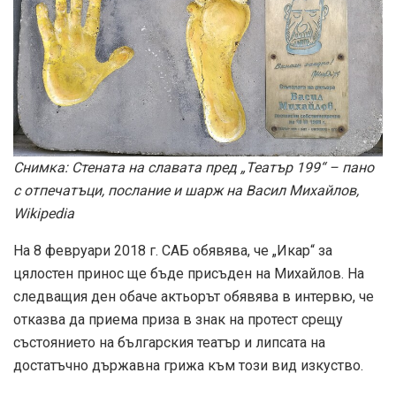
Снимка: Стената на славата пред „Театър 199“ – пано
с отпечатъци, послание и шарж на Васил Михайлов,
Wikipedia
На 8 февруари 2018 г. САБ обявява, че „Икар“ за
цялостен принос ще бъде присъден на Михайлов. На
следващия ден обаче актьорът обявява в интервю, че
отказва да приема приза в знак на протест срещу
състоянието на българския театър и липсата на
достатъчно държавна грижа към този вид изкуство.