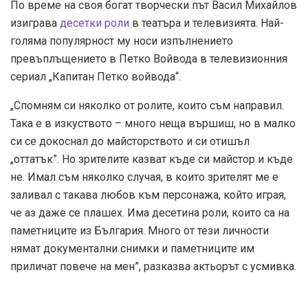
По време на своя богат творчески път Васил Михайлов
изиграва
десетки роли
в театъра и телевизията. Най-
голяма популярност му носи изпълнението
превъплъщението в Петко Войвода в телевизионния
сериал „Капитан Петко войвода“.
„Спомням си няколко от ролите, които съм направил.
Така е в изкуството – много неща вършиш, но в малко
си се докоснал до майсторството и си отишъл
„оттатък”. Но зрителите казват къде си майстор и къде
не. Имал съм няколко случая, в които зрителят ме е
заливал с такава любов към персонажа, който играя,
че аз даже се плашех. Има десетина роли, които са на
паметниците из България. Много от тези личности
нямат документални снимки и паметниците им
приличат повече на мен”, разказва актьорът с усмивка.