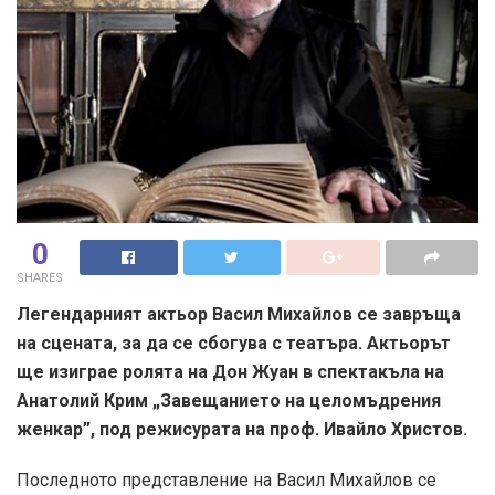
0
SHARES
Легендарният актьор Васил Михайлов се завръща
на сцената, за да се сбогува с театъра. Актьорът
ще изиграе ролята на Дон Жуан в спектакъла на
Анатолий Крим „Завещанието на целомъдрения
женкар”, под режисурата на проф. Ивайло Христов.
Последното представление на Васил Михайлов се