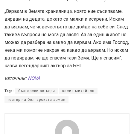
„Вярвам в Земята хранилница, която ние съсипваме,
вярвам на децата, докато са малки и искрени. Искам
да вярвам, че човечеството ще дойде на себе си. След
такива въпроси не мога да заспя. Аз за един живот не
можах да разбера на какво да вярвам. Ако има Господ,
нека ми помогне накрая на какво да вярвам. Но искам
да повярвам, че ще спасим тази Земя. Ще я спасим”,
казва легендарният актьор за БНТ.
източник:
NOVA
Tags:
български актьори
васил михайлов
театър на българската армия