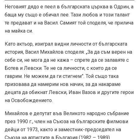
Неговият дядо е пеел в българската църква в Одрин, а
баща му също е обичал пее. Тази любов и този талант
те предават и на Васил. Самият той споделя, че прилича
на майка си.
Като актьор, изиграл видни личности от българската
история, Васил Михайлов споделя: „За да съм верен на
себе си, не мога да не кажа – спрете да се залавяте с
Ботев и Левски. Те не са личности, с които да се
гаврим. Не можем да ги стигнем”. Той също така
призовава да намерим нов начин, за да накараме
децата да обикнат Левски, Иван Вазов и другите герои
на Освобождението.
Михайлов е депутат във Великото народно събрание
през 1990 г., член на Съюза на българските филмови
дейци от 1973, както и заместник-председател на
Съюза на артистите в България (1982 – 1989).