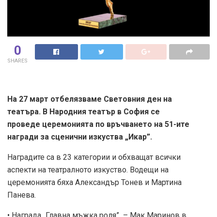
0
SHARES
На 27 март отбелязваме Световния ден на
театъра. В Народния театър в София се
проведе церемонията по връчването на 51-ите
награди за сценични изкуства „Икар”.
Наградите са в 23 категории и обхващат всички
аспекти на театралното изкуство. Водещи на
церемонията бяха Александър Тонев и Мартина
Панева.
• Награда „Главна мъжка роля” – Мак Маринов в