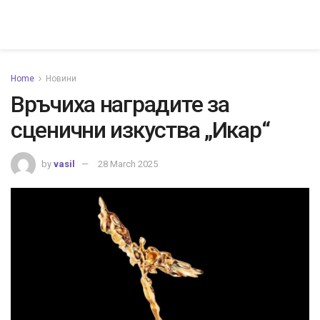
Home
Новини
Връчиха наградите за
сценични изкуства „Икар“
by
vasil
28 March 2025