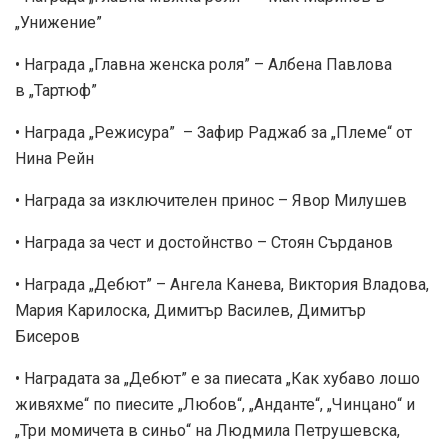
„Унижение”
• Награда „Главна женска роля” – Албена Павлова
в „Тартюф”
• Награда „Режисура” – Зафир Раджаб за „Племе“ от
Нина Рейн
• Награда за изключителен принос – Явор Милушев
• Награда за чест и достойнство – Стоян Сърданов
• Награда „Дебют” – Ангела Канева, Виктория Владова,
Мария Карилоска, Димитър Василев, Димитър
Бисеров
• Наградата за „Дебют” е за пиесата „Как хубаво лошо
живяхме“ пo пиесите „Любов“, „Анданте“, „Чинцано“ и
„Три момичета в синьо“ на Людмила Петрушевска,