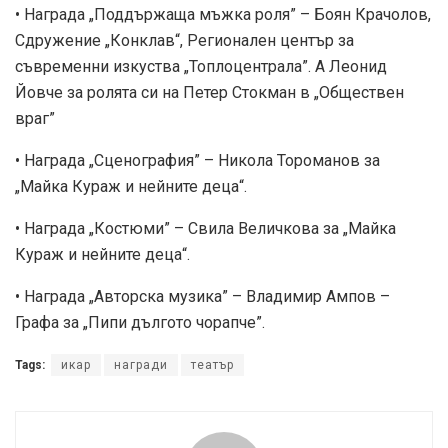
• Награда „Поддържаща мъжка роля” – Боян Крачолов,
Сдружение „Конклав“, Регионален център за
съвременни изкуства „Топлоцентрала”. А Леонид
Йовче за ролята си на Петер Стокман в „Обществен
враг”
• Награда „Сценография” – Никола Тороманов за
„Майка Кураж и нейните деца“.
• Награда „Костюми” – Свила Величкова за „Майка
Кураж и нейните деца“.
• Награда „Авторска музика” – Владимир Ампов –
Графа за „Пипи дългото чорапче”.
Tags:
икар
награди
театър