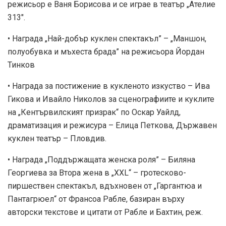
режисьор е Ваня Борисова и се играе в театър „Ателие
313″.
• Награда „Най-добър куклен спектакъл” – „Маншон,
полуобувка и мъхеста брада” на режисьора Йордан
Тинков
• Награда за постижение в кукленото изкуство – Ива
Гикова и Ивайло Николов за сценографиите и куклите
на „Кентървилският призрак“ по Оскар Уайлд,
драматизация и режисура – Елица Петкова, Държавен
куклен театър – Пловдив.
• Награда „Поддържащата женска роля” – Биляна
Георгиева за Втора жена в „ХХL“ – гротесково-
пиршествен спектакъл, вдъхновен от „Гаргантюа и
Пантагрюел“ от Франсоа Рабле, базиран върху
авторски текстове и цитати от Рабле и Бахтин, реж.